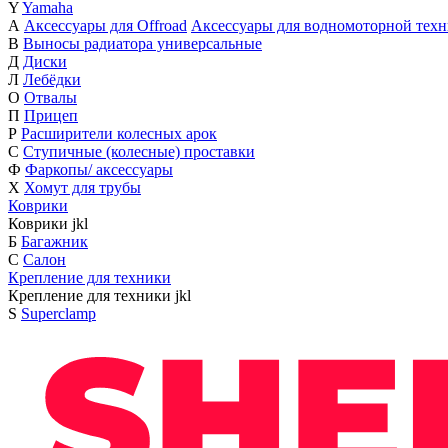
Y
Yamaha
А
Аксессуары для Offroad
Аксессуары для водномоторной тех
В
Выносы радиатора универсальные
Д
Диски
Л
Лебёдки
О
Отвалы
П
Прицеп
Р
Расширители колесных арок
С
Ступичные (колесные) проставки
Ф
Фаркопы/ аксессуары
Х
Хомут для трубы
Коврики
Коврики
j
k
l
Б
Багажник
С
Салон
Крепление для техники
Крепление для техники
j
k
l
S
Superclamp