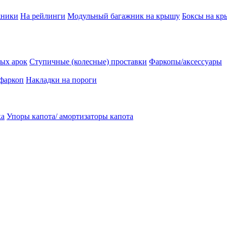
жники
На рейлинги
Модульный багажник на крышу
Боксы на к
ых арок
Ступичные (колесные) проставки
Фаркопы/аксессуары
 фаркоп
Накладки на пороги
ка
Упоры капота/ амортизаторы капота