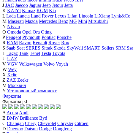
J
JAC
Jaecoo
Jaguar
Jeep
Jetour
Jetta
K
KAIYI
Kamaz
KGM
Kia
L
Lada
Lancia
Land Rover
Lexus
Lifan
Lincoln
LiXiang
Lynk&Co
M
Maserati
Mazda
Mercedes Benz
MG
Mini
Mitsubishi
N
Nissan
O
Omoda
Opel
Ora
Oting
P
Peugeot
Plymouth
Pontiac
Porsche
R
RAM
Ravon
Renault
Rover
Rox
S
Saab
Seat
SERES
Sitrak
Skoda
SkyWell
SMART
Sollers
SRM
Ss
T
Tagaz
Tank
Tenet
Tesla
Toyota
U
UAZ
V
VGV
Volkswagen
Volvo
Voyah
W
Wey
X
Xcite
Z
ZAZ
Zeekr
М
Москвич
У
Установочный комплект
Фаркопы
Фаркопы
j
k
l
A
Acura
Audi
B
BMW
Brilliance
Byd
C
Changan
Chery
Chevrolet
Chrysler
Citroen
D
Daewoo
Datsun
Dodge
Dongfeng