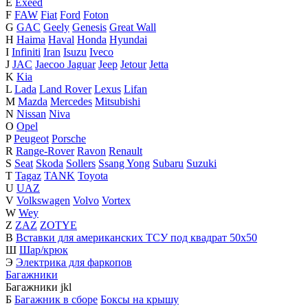
E
Exeed
F
FAW
Fiat
Ford
Foton
G
GAC
Geely
Genesis
Great Wall
H
Haima
Haval
Honda
Hyundai
I
Infiniti
Iran
Isuzu
Iveco
J
JAC
Jaecoo
Jaguar
Jeep
Jetour
Jetta
K
Kia
L
Lada
Land Rover
Lexus
Lifan
M
Mazda
Mercedes
Mitsubishi
N
Nissan
Niva
O
Opel
P
Peugeot
Porsche
R
Range-Rover
Ravon
Renault
S
Seat
Skoda
Sollers
Ssang Yong
Subaru
Suzuki
T
Tagaz
TANK
Toyota
U
UAZ
V
Volkswagen
Volvo
Vortex
W
Wey
Z
ZAZ
ZOTYE
В
Вставки для американских ТСУ под квадрат 50х50
Ш
Шар/крюк
Э
Электрика для фаркопов
Багажники
Багажники
j
k
l
Б
Багажник в сборе
Боксы на крышу