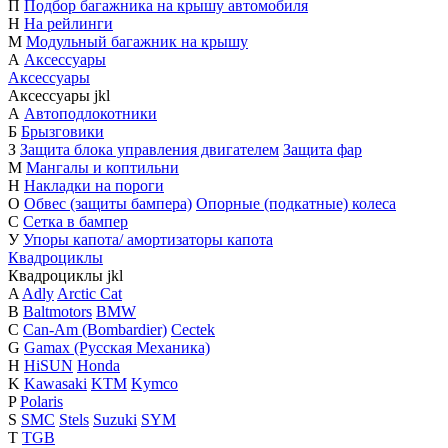
П
Подбор багажника на крышу автомобиля
Н
На рейлинги
М
Модульный багажник на крышу
А
Аксессуары
Аксессуары
Аксессуары
j
k
l
А
Автоподлокотники
Б
Брызговики
З
Защита блока управления двигателем
Защита фар
М
Мангалы и коптильни
Н
Накладки на пороги
О
Обвес (защиты бампера)
Опорные (подкатные) колеса
С
Сетка в бампер
У
Упоры капота/ амортизаторы капота
Квадроциклы
Квадроциклы
j
k
l
A
Adly
Arctic Cat
B
Baltmotors
BMW
C
Can-Am (Bombardier)
Cectek
G
Gamax (Русская Механика)
H
HiSUN
Honda
K
Kawasaki
KTM
Kymco
P
Polaris
S
SMC
Stels
Suzuki
SYM
T
TGB