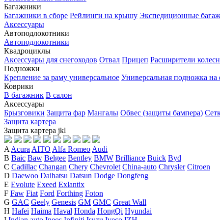
Багажники
Багажники в сборе
Рейлинги на крышу
Экспедиционные бага
Аксессуары
Автоподлокотники
Автоподлокотники
Квадроциклы
Аксессуары для снегоходов
Отвал
Прицеп
Расширители колесн
Подножки
Крепление за раму универсальное
Универсальная подножка на
Коврики
В багажник
В салон
Аксессуары
Брызговики
Защита фар
Мангалы
Обвес (защиты бампера)
Сет
Защита картера
Защита картера
j
k
l
A
Acura
AITO
Alfa Romeo
Audi
B
Baic
Baw
Belgee
Bentley
BMW
Brilliance
Buick
Byd
C
Cadillac
Changan
Chery
Chevrolet
China-auto
Chrysler
Citroen
D
Daewoo
Daihatsu
Datsun
Dodge
Dongfeng
E
Evolute
Exeed
Exlantix
F
Faw
Fiat
Ford
Forthing
Foton
G
GAC
Geely
Genesis
GM
GMC
Great Wall
H
Hafei
Haima
Haval
Honda
HongQi
Hyundai
I
Indian auto
Ineos
Infiniti
Isuzu
Iveco
IZH