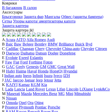
Коврики
В багажник
В салон
Аксессуары
Брызговики
Защита фар
Мангалы
Обвес (защиты бампера)
Сетка
Упоры капота/ амортизаторы капота
Защита картера
Защита картера
j
k
l
A
Acura
AITO
Alfa Romeo
Audi
B
Baic
Baw
Belgee
Bentley
BMW
Brilliance
Buick
Byd
C
Cadillac
Changan
Chery
Chevrolet
China-auto
Chrysler
Citroen
D
Daewoo
Daihatsu
Datsun
Dodge
Dongfeng
E
Evolute
Exeed
Exlantix
F
Faw
Fiat
Ford
Forthing
Foton
G
GAC
Geely
Genesis
GM
GMC
Great Wall
H
Hafei
Haima
Haval
Honda
HongQi
Hyundai
I
Indian auto
Ineos
Infiniti
Isuzu
Iveco
IZH
J
JAC
Jaecoo
Jaguar
Jeep
Jetour
Jetta
K
KAIYI
Kamaz
KGM
Kia
L
Lada
Lancia
Land Rover
Lexus
Lifan
Lincoln
LiXiang
Lynk&Co
M
Maserati
Mazda
Mercedes Benz
MG
Mini
Mitsubishi
N
Nissan
O
Omoda
Opel
Ora
Oting
P
Peugeot
Plymouth
Pontiac
Porsche
R
RAM
Ravon
Renault
Rover
Rox