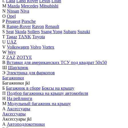
L
Lada
Land Rover
Lexus
Lifan
M
Mazda
Mercedes
Mitsubishi
N
Nissan
Niva
O
Opel
P
Peugeot
Porsche
R
Range-Rover
Ravon
Renault
S
Seat
Skoda
Sollers
Ssang Yong
Subaru
Suzuki
T
Tagaz
TANK
Toyota
U
UAZ
V
Volkswagen
Volvo
Vortex
W
Wey
Z
ZAZ
ZOTYE
В
Вставки для американских ТСУ под квадрат 50х50
Ш
Шар/крюк
Э
Электрика для фаркопов
Багажники
Багажники
j
k
l
Б
Багажник в сборе
Боксы на крышу
П
Подбор багажника на крышу автомобиля
Н
На рейлинги
М
Модульный багажник на крышу
А
Аксессуары
Аксессуары
Аксессуары
j
k
l
А
Автоподлокотники