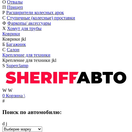
О
Отвалы
П
Прицеп
Р
Расширители колесных арок
С
Ступичные (колесные) проставки
Ф
Фаркопы/ аксессуары
Х
Хомут для трубы
Коврики
Коврики
j
k
l
Б
Багажник
С
Салон
Крепление для техники
Крепление для техники
j
k
l
S
Superclamp
W
W
0
Корзина
\
#
Поиск по автомобилю:
d
j