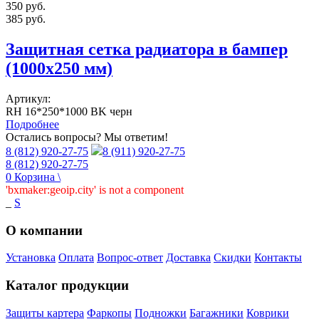
350
руб.
385
руб.
Защитная сетка радиатора в бампер
(1000х250 мм)
Артикул:
RH 16*250*1000 BK черн
Подробнее
Остались вопросы? Мы ответим!
8 (812) 920-27-75
8 (911) 920-27-75
8 (812) 920-27-75
0
Корзина
\
'bxmaker:geoip.city' is not a component
_
S
О компании
Установка
Оплата
Вопрос-ответ
Доставка
Скидки
Контакты
Каталог продукции
Защиты картера
Фаркопы
Подножки
Багажники
Коврики