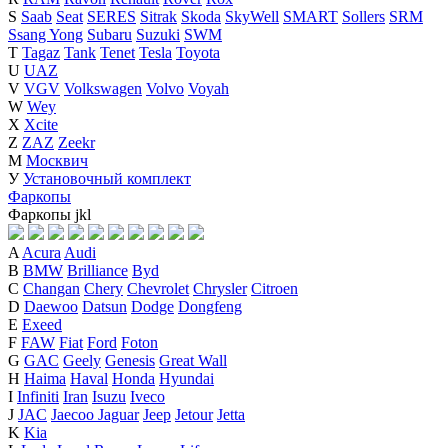
S
Saab
Seat
SERES
Sitrak
Skoda
SkyWell
SMART
Sollers
SRM
Ssang Yong
Subaru
Suzuki
SWM
T
Tagaz
Tank
Tenet
Tesla
Toyota
U
UAZ
V
VGV
Volkswagen
Volvo
Voyah
W
Wey
X
Xcite
Z
ZAZ
Zeekr
М
Москвич
У
Установочный комплект
Фаркопы
Фаркопы
j
k
l
A
Acura
Audi
B
BMW
Brilliance
Byd
C
Changan
Chery
Chevrolet
Chrysler
Citroen
D
Daewoo
Datsun
Dodge
Dongfeng
E
Exeed
F
FAW
Fiat
Ford
Foton
G
GAC
Geely
Genesis
Great Wall
H
Haima
Haval
Honda
Hyundai
I
Infiniti
Iran
Isuzu
Iveco
J
JAC
Jaecoo
Jaguar
Jeep
Jetour
Jetta
K
Kia