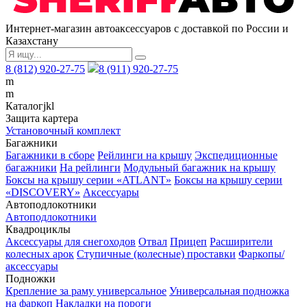
Интернет-магазин автоаксессуаров с доставкой по России и
Казахстану
8 (812) 920-27-75
8 (911) 920-27-75
m
m
Каталог
j
k
l
Защита картера
Установочный комплект
Багажники
Багажники в сборе
Рейлинги на крышу
Экспедиционные
багажники
На рейлинги
Модульный багажник на крышу
Боксы на крышу серии «ATLANT»
Боксы на крышу серии
«DISCOVERY»
Аксессуары
Автоподлокотники
Автоподлокотники
Квадроциклы
Аксессуары для снегоходов
Отвал
Прицеп
Расширители
колесных арок
Ступичные (колесные) проставки
Фаркопы/
аксессуары
Подножки
Крепление за раму универсальное
Универсальная подножка
на фаркоп
Накладки на пороги