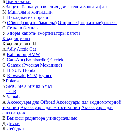
Б
Брызговики
З
Защита блока управления двигателем
Защита фар
М
Мангалы и коптильни
Н
Накладки на пороги
О
Обвес (защиты бампера)
Опорные (подкатные) колеса
С
Сетка в бампер
У
Упоры капота/ амортизаторы капота
Квадроциклы
Квадроциклы
j
k
l
A
Adly
Arctic Cat
B
Baltmotors
BMW
C
Can-Am (Bombardier)
Cectek
G
Gamax (Русская Механика)
H
HiSUN
Honda
K
Kawasaki
KTM
Kymco
P
Polaris
S
SMC
Stels
Suzuki
SYM
T
TGB
Y
Yamaha
А
Аксессуары для Offroad
Аксессуары для водномоторной
техники
Аксессуары для мототехники
Аксессуары для
снегоходов
В
Выносы радиатора универсальные
Д
Диски
Л
Лебёдки