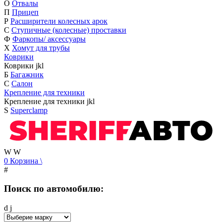
О
Отвалы
П
Прицеп
Р
Расширители колесных арок
С
Ступичные (колесные) проставки
Ф
Фаркопы/ аксессуары
Х
Хомут для трубы
Коврики
Коврики
j
k
l
Б
Багажник
С
Салон
Крепление для техники
Крепление для техники
j
k
l
S
Superclamp
W
W
0
Корзина
\
#
Поиск по автомобилю:
d
j