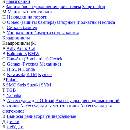
Б
Брызговики
З
Защита блока управления двигателем
Защита фар
М
Мангалы и коптильни
Н
Накладки на пороги
О
Обвес (защиты бампера)
Опорные (подкатные) колеса
С
Сетка в бампер
У
Упоры капота/ амортизаторы капота
Квадроциклы
Квадроциклы
j
k
l
A
Adly
Arctic Cat
B
Baltmotors
BMW
C
Can-Am (Bombardier)
Cectek
G
Gamax (Русская Механика)
H
HiSUN
Honda
K
Kawasaki
KTM
Kymco
P
Polaris
S
SMC
Stels
Suzuki
SYM
T
TGB
Y
Yamaha
А
Аксессуары для Offroad
Аксессуары для водномоторной
техники
Аксессуары для мототехники
Аксессуары для
снегоходов
В
Выносы радиатора универсальные
Д
Диски
Л
Лебёдки