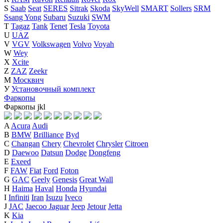
S
Saab
Seat
SERES
Sitrak
Skoda
SkyWell
SMART
Sollers
SRM
Ssang Yong
Subaru
Suzuki
SWM
T
Tagaz
Tank
Tenet
Tesla
Toyota
U
UAZ
V
VGV
Volkswagen
Volvo
Voyah
W
Wey
X
Xcite
Z
ZAZ
Zeekr
М
Москвич
У
Установочный комплект
Фаркопы
Фаркопы
j
k
l
A
Acura
Audi
B
BMW
Brilliance
Byd
C
Changan
Chery
Chevrolet
Chrysler
Citroen
D
Daewoo
Datsun
Dodge
Dongfeng
E
Exeed
F
FAW
Fiat
Ford
Foton
G
GAC
Geely
Genesis
Great Wall
H
Haima
Haval
Honda
Hyundai
I
Infiniti
Iran
Isuzu
Iveco
J
JAC
Jaecoo
Jaguar
Jeep
Jetour
Jetta
K
Kia