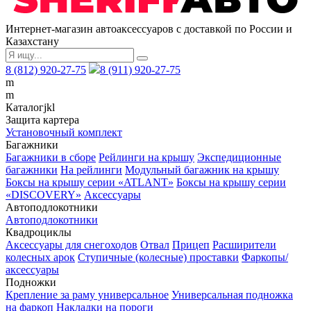
Интернет-магазин автоаксессуаров с доставкой по России и
Казахстану
8 (812) 920-27-75
8 (911) 920-27-75
m
m
Каталог
j
k
l
Защита картера
Установочный комплект
Багажники
Багажники в сборе
Рейлинги на крышу
Экспедиционные
багажники
На рейлинги
Модульный багажник на крышу
Боксы на крышу серии «ATLANT»
Боксы на крышу серии
«DISCOVERY»
Аксессуары
Автоподлокотники
Автоподлокотники
Квадроциклы
Аксессуары для снегоходов
Отвал
Прицеп
Расширители
колесных арок
Ступичные (колесные) проставки
Фаркопы/
аксессуары
Подножки
Крепление за раму универсальное
Универсальная подножка
на фаркоп
Накладки на пороги