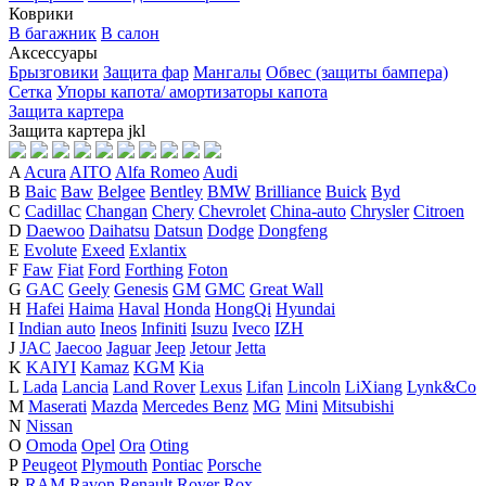
Коврики
В багажник
В салон
Аксессуары
Брызговики
Защита фар
Мангалы
Обвес (защиты бампера)
Сетка
Упоры капота/ амортизаторы капота
Защита картера
Защита картера
j
k
l
A
Acura
AITO
Alfa Romeo
Audi
B
Baic
Baw
Belgee
Bentley
BMW
Brilliance
Buick
Byd
C
Cadillac
Changan
Chery
Chevrolet
China-auto
Chrysler
Citroen
D
Daewoo
Daihatsu
Datsun
Dodge
Dongfeng
E
Evolute
Exeed
Exlantix
F
Faw
Fiat
Ford
Forthing
Foton
G
GAC
Geely
Genesis
GM
GMC
Great Wall
H
Hafei
Haima
Haval
Honda
HongQi
Hyundai
I
Indian auto
Ineos
Infiniti
Isuzu
Iveco
IZH
J
JAC
Jaecoo
Jaguar
Jeep
Jetour
Jetta
K
KAIYI
Kamaz
KGM
Kia
L
Lada
Lancia
Land Rover
Lexus
Lifan
Lincoln
LiXiang
Lynk&Co
M
Maserati
Mazda
Mercedes Benz
MG
Mini
Mitsubishi
N
Nissan
O
Omoda
Opel
Ora
Oting
P
Peugeot
Plymouth
Pontiac
Porsche
R
RAM
Ravon
Renault
Rover
Rox