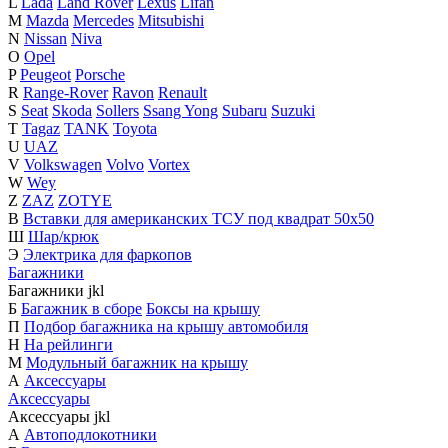
L
Lada
Land Rover
Lexus
Lifan
M
Mazda
Mercedes
Mitsubishi
N
Nissan
Niva
O
Opel
P
Peugeot
Porsche
R
Range-Rover
Ravon
Renault
S
Seat
Skoda
Sollers
Ssang Yong
Subaru
Suzuki
T
Tagaz
TANK
Toyota
U
UAZ
V
Volkswagen
Volvo
Vortex
W
Wey
Z
ZAZ
ZOTYE
В
Вставки для американских ТСУ под квадрат 50х50
Ш
Шар/крюк
Э
Электрика для фаркопов
Багажники
Багажники
j
k
l
Б
Багажник в сборе
Боксы на крышу
П
Подбор багажника на крышу автомобиля
Н
На рейлинги
М
Модульный багажник на крышу
А
Аксессуары
Аксессуары
Аксессуары
j
k
l
А
Автоподлокотники