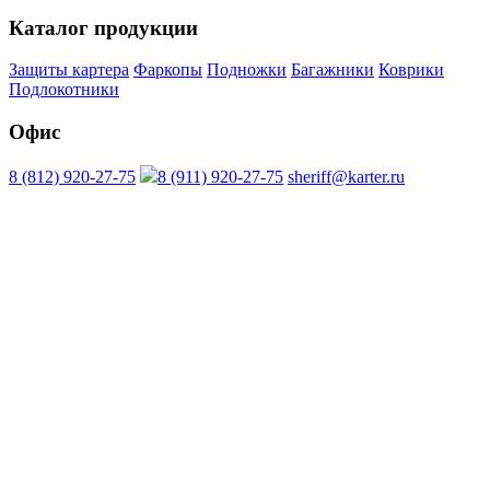
Каталог продукции
Защиты картера
Фаркопы
Подножки
Багажники
Коврики
Подлокотники
Офис
8 (812) 920-27-75
8 (911) 920-27-75
sheriff@karter.ru