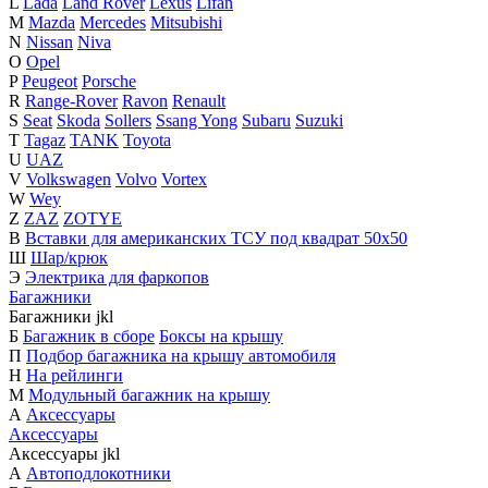
L
Lada
Land Rover
Lexus
Lifan
M
Mazda
Mercedes
Mitsubishi
N
Nissan
Niva
O
Opel
P
Peugeot
Porsche
R
Range-Rover
Ravon
Renault
S
Seat
Skoda
Sollers
Ssang Yong
Subaru
Suzuki
T
Tagaz
TANK
Toyota
U
UAZ
V
Volkswagen
Volvo
Vortex
W
Wey
Z
ZAZ
ZOTYE
В
Вставки для американских ТСУ под квадрат 50х50
Ш
Шар/крюк
Э
Электрика для фаркопов
Багажники
Багажники
j
k
l
Б
Багажник в сборе
Боксы на крышу
П
Подбор багажника на крышу автомобиля
Н
На рейлинги
М
Модульный багажник на крышу
А
Аксессуары
Аксессуары
Аксессуары
j
k
l
А
Автоподлокотники