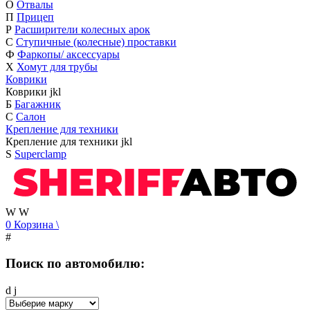
О
Отвалы
П
Прицеп
Р
Расширители колесных арок
С
Ступичные (колесные) проставки
Ф
Фаркопы/ аксессуары
Х
Хомут для трубы
Коврики
Коврики
j
k
l
Б
Багажник
С
Салон
Крепление для техники
Крепление для техники
j
k
l
S
Superclamp
W
W
0
Корзина
\
#
Поиск по автомобилю:
d
j