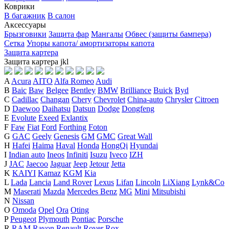
Коврики
В багажник
В салон
Аксессуары
Брызговики
Защита фар
Мангалы
Обвес (защиты бампера)
Сетка
Упоры капота/ амортизаторы капота
Защита картера
Защита картера
j
k
l
A
Acura
AITO
Alfa Romeo
Audi
B
Baic
Baw
Belgee
Bentley
BMW
Brilliance
Buick
Byd
C
Cadillac
Changan
Chery
Chevrolet
China-auto
Chrysler
Citroen
D
Daewoo
Daihatsu
Datsun
Dodge
Dongfeng
E
Evolute
Exeed
Exlantix
F
Faw
Fiat
Ford
Forthing
Foton
G
GAC
Geely
Genesis
GM
GMC
Great Wall
H
Hafei
Haima
Haval
Honda
HongQi
Hyundai
I
Indian auto
Ineos
Infiniti
Isuzu
Iveco
IZH
J
JAC
Jaecoo
Jaguar
Jeep
Jetour
Jetta
K
KAIYI
Kamaz
KGM
Kia
L
Lada
Lancia
Land Rover
Lexus
Lifan
Lincoln
LiXiang
Lynk&Co
M
Maserati
Mazda
Mercedes Benz
MG
Mini
Mitsubishi
N
Nissan
O
Omoda
Opel
Ora
Oting
P
Peugeot
Plymouth
Pontiac
Porsche
R
RAM
Ravon
Renault
Rover
Rox