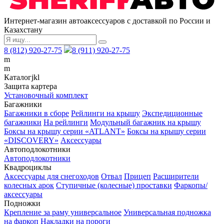
Интернет-магазин автоаксессуаров с доставкой по России и
Казахстану
8 (812) 920-27-75
8 (911) 920-27-75
m
m
Каталог
j
k
l
Защита картера
Установочный комплект
Багажники
Багажники в сборе
Рейлинги на крышу
Экспедиционные
багажники
На рейлинги
Модульный багажник на крышу
Боксы на крышу серии «ATLANT»
Боксы на крышу серии
«DISCOVERY»
Аксессуары
Автоподлокотники
Автоподлокотники
Квадроциклы
Аксессуары для снегоходов
Отвал
Прицеп
Расширители
колесных арок
Ступичные (колесные) проставки
Фаркопы/
аксессуары
Подножки
Крепление за раму универсальное
Универсальная подножка
на фаркоп
Накладки на пороги