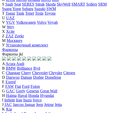
S
Saab
Seat
SERES
Sitrak
Skoda
SkyWell
SMART
Sollers
SRM
Ssang Yong
Subaru
Suzuki
SWM
T
Tagaz
Tank
Tenet
Tesla
Toyota
U
UAZ
V
VGV
Volkswagen
Volvo
Voyah
W
Wey
X
Xcite
Z
ZAZ
Zeekr
М
Москвич
У
Установочный комплект
Фаркопы
Фаркопы
j
k
l
A
Acura
Audi
B
BMW
Brilliance
Byd
C
Changan
Chery
Chevrolet
Chrysler
Citroen
D
Daewoo
Datsun
Dodge
Dongfeng
E
Exeed
F
FAW
Fiat
Ford
Foton
G
GAC
Geely
Genesis
Great Wall
H
Haima
Haval
Honda
Hyundai
I
Infiniti
Iran
Isuzu
Iveco
J
JAC
Jaecoo
Jaguar
Jeep
Jetour
Jetta
K
Kia