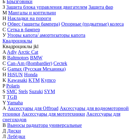
Б
Брызговики
З
Защита блока управления двигателем
Защита фар
М
Мангалы и коптильни
Н
Накладки на пороги
О
Обвес (защиты бампера)
Опорные (подкатные) колеса
С
Сетка в бампер
У
Упоры капота/ амортизаторы капота
Квадроциклы
Квадроциклы
j
k
l
A
Adly
Arctic Cat
B
Baltmotors
BMW
C
Can-Am (Bombardier)
Cectek
G
Gamax (Русская Механика)
H
HiSUN
Honda
K
Kawasaki
KTM
Kymco
P
Polaris
S
SMC
Stels
Suzuki
SYM
T
TGB
Y
Yamaha
А
Аксессуары для Offroad
Аксессуары для водномоторной
техники
Аксессуары для мототехники
Аксессуары для
снегоходов
В
Выносы радиатора универсальные
Д
Диски
Л
Лебёдки