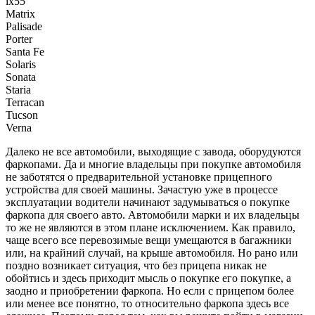
ix55
Matrix
Palisade
Porter
Santa Fe
Solaris
Sonata
Staria
Terracan
Tucson
Verna
Далеко не все автомобили, выходящие с завода, оборудуются
фаркопами. Да и многие владельцы при покупке автомобиля
не заботятся о предварительной установке прицепного
устройства для своей машины. Зачастую уже в процессе
эксплуатации водители начинают задумываться о покупке
фаркопа для своего авто. Автомобили марки и их владельцы
то же не являются в этом плане исключением. Как правило,
чаще всего все перевозимые вещи умещаются в багажники
или, на крайний случай, на крыше автомобиля. Но рано или
поздно возникает ситуация, что без прицепа никак не
обойтись и здесь приходит мысль о покупке его покупке, а
заодно и приобретении фаркопа. Но если с прицепом более
или менее все понятно, то относительно фаркопа здесь все