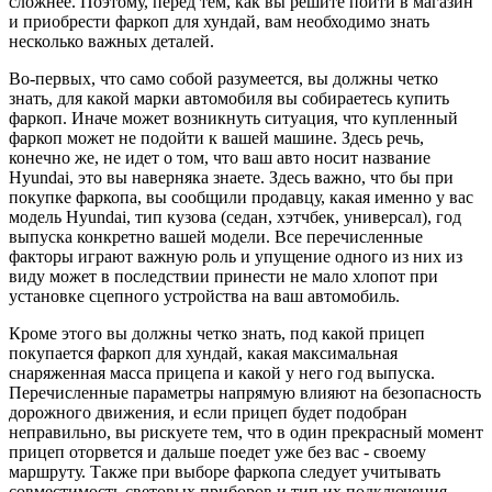
сложнее. Поэтому, перед тем, как вы решите пойти в магазин
и приобрести фаркоп для хундай, вам необходимо знать
несколько важных деталей.
Во-первых, что само собой разумеется, вы должны четко
знать, для какой марки автомобиля вы собираетесь купить
фаркоп. Иначе может возникнуть ситуация, что купленный
фаркоп может не подойти к вашей машине. Здесь речь,
конечно же, не идет о том, что ваш авто носит название
Hyundai, это вы наверняка знаете. Здесь важно, что бы при
покупке фаркопа, вы сообщили продавцу, какая именно у вас
модель Hyundai, тип кузова (седан, хэтчбек, универсал), год
выпуска конкретно вашей модели. Все перечисленные
факторы играют важную роль и упущение одного из них из
виду может в последствии принести не мало хлопот при
установке сцепного устройства на ваш автомобиль.
Кроме этого вы должны четко знать, под какой прицеп
покупается фаркоп для хундай, какая максимальная
снаряженная масса прицепа и какой у него год выпуска.
Перечисленные параметры напрямую влияют на безопасность
дорожного движения, и если прицеп будет подобран
неправильно, вы рискуете тем, что в один прекрасный момент
прицеп оторвется и дальше поедет уже без вас - своему
маршруту. Также при выборе фаркопа следует учитывать
совместимость световых приборов и тип их подключения.