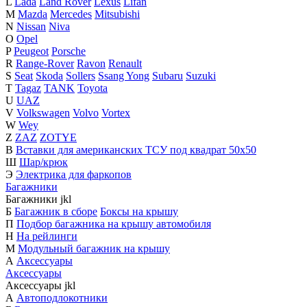
L
Lada
Land Rover
Lexus
Lifan
M
Mazda
Mercedes
Mitsubishi
N
Nissan
Niva
O
Opel
P
Peugeot
Porsche
R
Range-Rover
Ravon
Renault
S
Seat
Skoda
Sollers
Ssang Yong
Subaru
Suzuki
T
Tagaz
TANK
Toyota
U
UAZ
V
Volkswagen
Volvo
Vortex
W
Wey
Z
ZAZ
ZOTYE
В
Вставки для американских ТСУ под квадрат 50х50
Ш
Шар/крюк
Э
Электрика для фаркопов
Багажники
Багажники
j
k
l
Б
Багажник в сборе
Боксы на крышу
П
Подбор багажника на крышу автомобиля
Н
На рейлинги
М
Модульный багажник на крышу
А
Аксессуары
Аксессуары
Аксессуары
j
k
l
А
Автоподлокотники