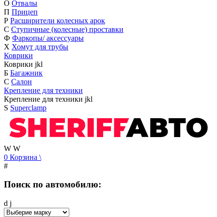
О
Отвалы
П
Прицеп
Р
Расширители колесных арок
С
Ступичные (колесные) проставки
Ф
Фаркопы/ аксессуары
Х
Хомут для трубы
Коврики
Коврики
j
k
l
Б
Багажник
С
Салон
Крепление для техники
Крепление для техники
j
k
l
S
Superclamp
W
W
0
Корзина
\
#
Поиск по автомобилю:
d
j