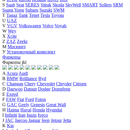
S
Saab
Seat
SERES
Sitrak
Skoda
SkyWell
SMART
Sollers
SRM
Ssang Yong
Subaru
Suzuki
SWM
T
Tagaz
Tank
Tenet
Tesla
Toyota
U
UAZ
V
VGV
Volkswagen
Volvo
Voyah
W
Wey
X
Xcite
Z
ZAZ
Zeekr
М
Москвич
У
Установочный комплект
Фаркопы
Фаркопы
j
k
l
A
Acura
Audi
B
BMW
Brilliance
Byd
C
Changan
Chery
Chevrolet
Chrysler
Citroen
D
Daewoo
Datsun
Dodge
Dongfeng
E
Exeed
F
FAW
Fiat
Ford
Foton
G
GAC
Geely
Genesis
Great Wall
H
Haima
Haval
Honda
Hyundai
I
Infiniti
Iran
Isuzu
Iveco
J
JAC
Jaecoo
Jaguar
Jeep
Jetour
Jetta
K
Kia