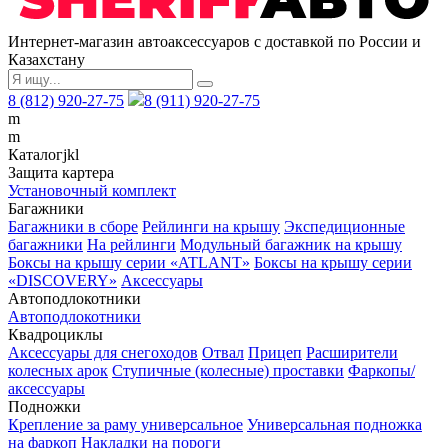
Интернет-магазин автоаксессуаров с доставкой по России и
Казахстану
8 (812) 920-27-75
8 (911) 920-27-75
m
m
Каталог
j
k
l
Защита картера
Установочный комплект
Багажники
Багажники в сборе
Рейлинги на крышу
Экспедиционные
багажники
На рейлинги
Модульный багажник на крышу
Боксы на крышу серии «ATLANT»
Боксы на крышу серии
«DISCOVERY»
Аксессуары
Автоподлокотники
Автоподлокотники
Квадроциклы
Аксессуары для снегоходов
Отвал
Прицеп
Расширители
колесных арок
Ступичные (колесные) проставки
Фаркопы/
аксессуары
Подножки
Крепление за раму универсальное
Универсальная подножка
на фаркоп
Накладки на пороги