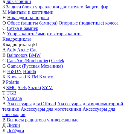
Б
Брызговики
З
Защита блока управления двигателем
Защита фар
М
Мангалы и коптильни
Н
Накладки на пороги
О
Обвес (защиты бампера)
Опорные (подкатные) колеса
С
Сетка в бампер
У
Упоры капота/ амортизаторы капота
Квадроциклы
Квадроциклы
j
k
l
A
Adly
Arctic Cat
B
Baltmotors
BMW
C
Can-Am (Bombardier)
Cectek
G
Gamax (Русская Механика)
H
HiSUN
Honda
K
Kawasaki
KTM
Kymco
P
Polaris
S
SMC
Stels
Suzuki
SYM
T
TGB
Y
Yamaha
А
Аксессуары для Offroad
Аксессуары для водномоторной
техники
Аксессуары для мототехники
Аксессуары для
снегоходов
В
Выносы радиатора универсальные
Д
Диски
Л
Лебёдки