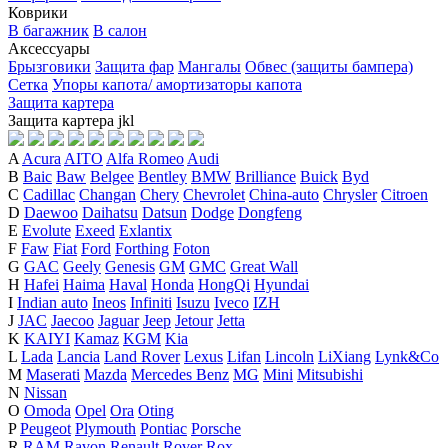
Коврики
В багажник
В салон
Аксессуары
Брызговики
Защита фар
Мангалы
Обвес (защиты бампера)
Сетка
Упоры капота/ амортизаторы капота
Защита картера
Защита картера
j
k
l
A
Acura
AITO
Alfa Romeo
Audi
B
Baic
Baw
Belgee
Bentley
BMW
Brilliance
Buick
Byd
C
Cadillac
Changan
Chery
Chevrolet
China-auto
Chrysler
Citroen
D
Daewoo
Daihatsu
Datsun
Dodge
Dongfeng
E
Evolute
Exeed
Exlantix
F
Faw
Fiat
Ford
Forthing
Foton
G
GAC
Geely
Genesis
GM
GMC
Great Wall
H
Hafei
Haima
Haval
Honda
HongQi
Hyundai
I
Indian auto
Ineos
Infiniti
Isuzu
Iveco
IZH
J
JAC
Jaecoo
Jaguar
Jeep
Jetour
Jetta
K
KAIYI
Kamaz
KGM
Kia
L
Lada
Lancia
Land Rover
Lexus
Lifan
Lincoln
LiXiang
Lynk&Co
M
Maserati
Mazda
Mercedes Benz
MG
Mini
Mitsubishi
N
Nissan
O
Omoda
Opel
Ora
Oting
P
Peugeot
Plymouth
Pontiac
Porsche
R
RAM
Ravon
Renault
Rover
Rox