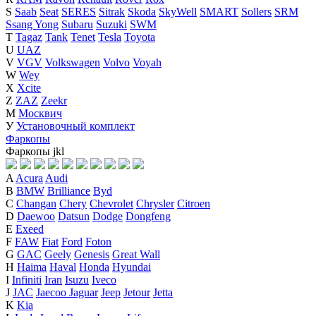
S
Saab
Seat
SERES
Sitrak
Skoda
SkyWell
SMART
Sollers
SRM
Ssang Yong
Subaru
Suzuki
SWM
T
Tagaz
Tank
Tenet
Tesla
Toyota
U
UAZ
V
VGV
Volkswagen
Volvo
Voyah
W
Wey
X
Xcite
Z
ZAZ
Zeekr
М
Москвич
У
Установочный комплект
Фаркопы
Фаркопы
j
k
l
A
Acura
Audi
B
BMW
Brilliance
Byd
C
Changan
Chery
Chevrolet
Chrysler
Citroen
D
Daewoo
Datsun
Dodge
Dongfeng
E
Exeed
F
FAW
Fiat
Ford
Foton
G
GAC
Geely
Genesis
Great Wall
H
Haima
Haval
Honda
Hyundai
I
Infiniti
Iran
Isuzu
Iveco
J
JAC
Jaecoo
Jaguar
Jeep
Jetour
Jetta
K
Kia