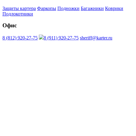
Защиты картера
Фаркопы
Подножки
Багажники
Коврики
Подлокотники
Офис
8 (812) 920-27-75
8 (911) 920-27-75
sheriff@karter.ru