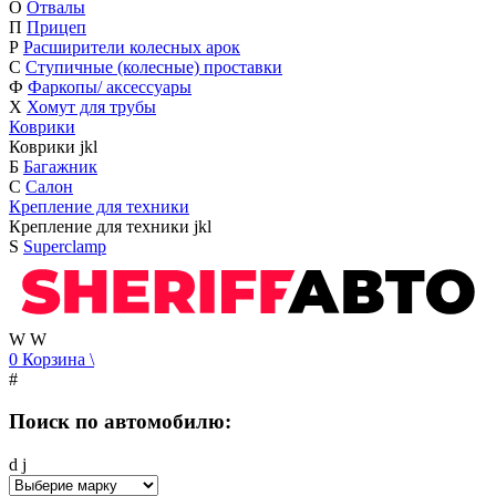
О
Отвалы
П
Прицеп
Р
Расширители колесных арок
С
Ступичные (колесные) проставки
Ф
Фаркопы/ аксессуары
Х
Хомут для трубы
Коврики
Коврики
j
k
l
Б
Багажник
С
Салон
Крепление для техники
Крепление для техники
j
k
l
S
Superclamp
W
W
0
Корзина
\
#
Поиск по автомобилю:
d
j