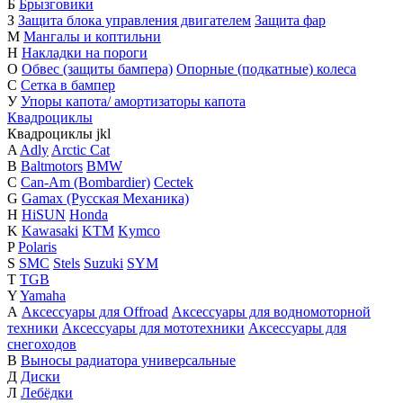
Б
Брызговики
З
Защита блока управления двигателем
Защита фар
М
Мангалы и коптильни
Н
Накладки на пороги
О
Обвес (защиты бампера)
Опорные (подкатные) колеса
С
Сетка в бампер
У
Упоры капота/ амортизаторы капота
Квадроциклы
Квадроциклы
j
k
l
A
Adly
Arctic Cat
B
Baltmotors
BMW
C
Can-Am (Bombardier)
Cectek
G
Gamax (Русская Механика)
H
HiSUN
Honda
K
Kawasaki
KTM
Kymco
P
Polaris
S
SMC
Stels
Suzuki
SYM
T
TGB
Y
Yamaha
А
Аксессуары для Offroad
Аксессуары для водномоторной
техники
Аксессуары для мототехники
Аксессуары для
снегоходов
В
Выносы радиатора универсальные
Д
Диски
Л
Лебёдки