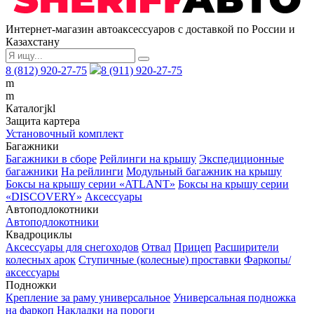
Интернет-магазин автоаксессуаров с доставкой по России и
Казахстану
8 (812) 920-27-75
8 (911) 920-27-75
m
m
Каталог
j
k
l
Защита картера
Установочный комплект
Багажники
Багажники в сборе
Рейлинги на крышу
Экспедиционные
багажники
На рейлинги
Модульный багажник на крышу
Боксы на крышу серии «ATLANT»
Боксы на крышу серии
«DISCOVERY»
Аксессуары
Автоподлокотники
Автоподлокотники
Квадроциклы
Аксессуары для снегоходов
Отвал
Прицеп
Расширители
колесных арок
Ступичные (колесные) проставки
Фаркопы/
аксессуары
Подножки
Крепление за раму универсальное
Универсальная подножка
на фаркоп
Накладки на пороги