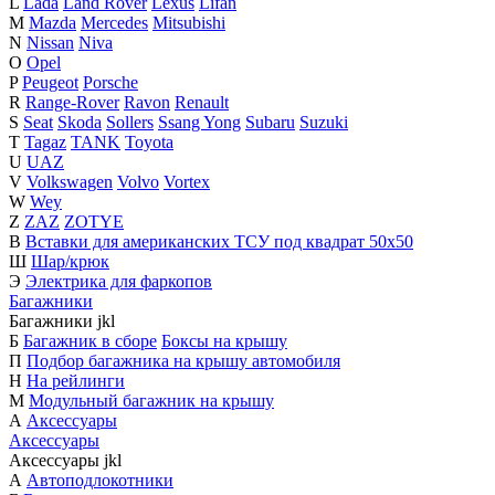
L
Lada
Land Rover
Lexus
Lifan
M
Mazda
Mercedes
Mitsubishi
N
Nissan
Niva
O
Opel
P
Peugeot
Porsche
R
Range-Rover
Ravon
Renault
S
Seat
Skoda
Sollers
Ssang Yong
Subaru
Suzuki
T
Tagaz
TANK
Toyota
U
UAZ
V
Volkswagen
Volvo
Vortex
W
Wey
Z
ZAZ
ZOTYE
В
Вставки для американских ТСУ под квадрат 50х50
Ш
Шар/крюк
Э
Электрика для фаркопов
Багажники
Багажники
j
k
l
Б
Багажник в сборе
Боксы на крышу
П
Подбор багажника на крышу автомобиля
Н
На рейлинги
М
Модульный багажник на крышу
А
Аксессуары
Аксессуары
Аксессуары
j
k
l
А
Автоподлокотники