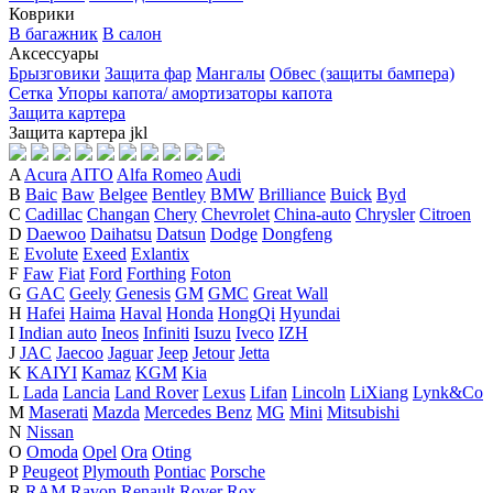
Коврики
В багажник
В салон
Аксессуары
Брызговики
Защита фар
Мангалы
Обвес (защиты бампера)
Сетка
Упоры капота/ амортизаторы капота
Защита картера
Защита картера
j
k
l
A
Acura
AITO
Alfa Romeo
Audi
B
Baic
Baw
Belgee
Bentley
BMW
Brilliance
Buick
Byd
C
Cadillac
Changan
Chery
Chevrolet
China-auto
Chrysler
Citroen
D
Daewoo
Daihatsu
Datsun
Dodge
Dongfeng
E
Evolute
Exeed
Exlantix
F
Faw
Fiat
Ford
Forthing
Foton
G
GAC
Geely
Genesis
GM
GMC
Great Wall
H
Hafei
Haima
Haval
Honda
HongQi
Hyundai
I
Indian auto
Ineos
Infiniti
Isuzu
Iveco
IZH
J
JAC
Jaecoo
Jaguar
Jeep
Jetour
Jetta
K
KAIYI
Kamaz
KGM
Kia
L
Lada
Lancia
Land Rover
Lexus
Lifan
Lincoln
LiXiang
Lynk&Co
M
Maserati
Mazda
Mercedes Benz
MG
Mini
Mitsubishi
N
Nissan
O
Omoda
Opel
Ora
Oting
P
Peugeot
Plymouth
Pontiac
Porsche
R
RAM
Ravon
Renault
Rover
Rox