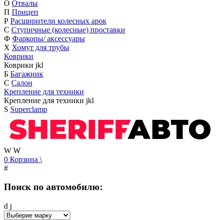
О
Отвалы
П
Прицеп
Р
Расширители колесных арок
С
Ступичные (колесные) проставки
Ф
Фаркопы/ аксессуары
Х
Хомут для трубы
Коврики
Коврики
j
k
l
Б
Багажник
С
Салон
Крепление для техники
Крепление для техники
j
k
l
S
Superclamp
W
W
0
Корзина
\
#
Поиск по автомобилю:
d
j