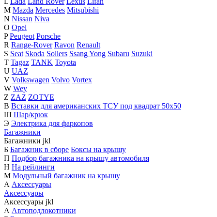
L
Lada
Land Rover
Lexus
Lifan
M
Mazda
Mercedes
Mitsubishi
N
Nissan
Niva
O
Opel
P
Peugeot
Porsche
R
Range-Rover
Ravon
Renault
S
Seat
Skoda
Sollers
Ssang Yong
Subaru
Suzuki
T
Tagaz
TANK
Toyota
U
UAZ
V
Volkswagen
Volvo
Vortex
W
Wey
Z
ZAZ
ZOTYE
В
Вставки для американских ТСУ под квадрат 50х50
Ш
Шар/крюк
Э
Электрика для фаркопов
Багажники
Багажники
j
k
l
Б
Багажник в сборе
Боксы на крышу
П
Подбор багажника на крышу автомобиля
Н
На рейлинги
М
Модульный багажник на крышу
А
Аксессуары
Аксессуары
Аксессуары
j
k
l
А
Автоподлокотники