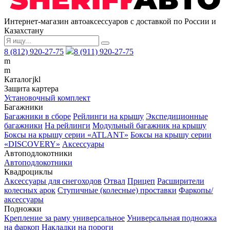
Интернет-магазин автоаксессуаров с доставкой по России и
Казахстану
8 (812) 920-27-75
8 (911) 920-27-75
m
m
Каталог
j
k
l
Защита картера
Установочный комплект
Багажники
Багажники в сборе
Рейлинги на крышу
Экспедиционные
багажники
На рейлинги
Модульный багажник на крышу
Боксы на крышу серии «ATLANT»
Боксы на крышу серии
«DISCOVERY»
Аксессуары
Автоподлокотники
Автоподлокотники
Квадроциклы
Аксессуары для снегоходов
Отвал
Прицеп
Расширители
колесных арок
Ступичные (колесные) проставки
Фаркопы/
аксессуары
Подножки
Крепление за раму универсальное
Универсальная подножка
на фаркоп
Накладки на пороги