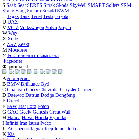
S
Saab
Seat
SERES
Sitrak
Skoda
SkyWell
SMART
Sollers
SRM
Ssang Yong
Subaru
Suzuki
SWM
T
Tagaz
Tank
Tenet
Tesla
Toyota
U
UAZ
V
VGV
Volkswagen
Volvo
Voyah
W
Wey
X
Xcite
Z
ZAZ
Zeekr
М
Москвич
У
Установочный комплект
Фаркопы
Фаркопы
j
k
l
A
Acura
Audi
B
BMW
Brilliance
Byd
C
Changan
Chery
Chevrolet
Chrysler
Citroen
D
Daewoo
Datsun
Dodge
Dongfeng
E
Exeed
F
FAW
Fiat
Ford
Foton
G
GAC
Geely
Genesis
Great Wall
H
Haima
Haval
Honda
Hyundai
I
Infiniti
Iran
Isuzu
Iveco
J
JAC
Jaecoo
Jaguar
Jeep
Jetour
Jetta
K
Kia