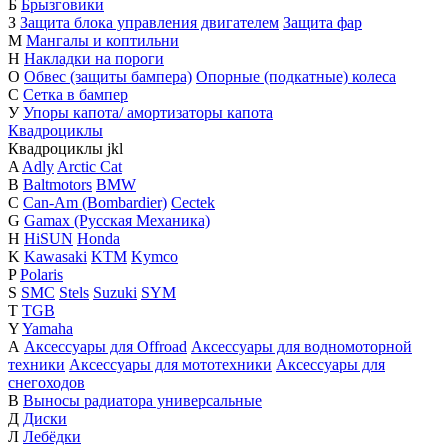
Б
Брызговики
З
Защита блока управления двигателем
Защита фар
М
Мангалы и коптильни
Н
Накладки на пороги
О
Обвес (защиты бампера)
Опорные (подкатные) колеса
С
Сетка в бампер
У
Упоры капота/ амортизаторы капота
Квадроциклы
Квадроциклы
j
k
l
A
Adly
Arctic Cat
B
Baltmotors
BMW
C
Can-Am (Bombardier)
Cectek
G
Gamax (Русская Механика)
H
HiSUN
Honda
K
Kawasaki
KTM
Kymco
P
Polaris
S
SMC
Stels
Suzuki
SYM
T
TGB
Y
Yamaha
А
Аксессуары для Offroad
Аксессуары для водномоторной
техники
Аксессуары для мототехники
Аксессуары для
снегоходов
В
Выносы радиатора универсальные
Д
Диски
Л
Лебёдки