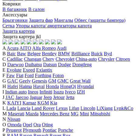
Коврики
В багажник
В салон
Аксессуары
Брызговики
Защита фар
Мангалы
Обвес (защиты бампера)
Сетка
Упоры капота/ амортизаторы капота
Защита картера
Защита картера
j
k
l
A
Acura
AITO
Alfa Romeo
Audi
B
Baic
Baw
Belgee
Bentley
BMW
Brilliance
Buick
Byd
C
Cadillac
Changan
Chery
Chevrolet
China-auto
Chrysler
Citroen
D
Daewoo
Daihatsu
Datsun
Dodge
Dongfeng
E
Evolute
Exeed
Exlantix
F
Faw
Fiat
Ford
Forthing
Foton
G
GAC
Geely
Genesis
GM
GMC
Great Wall
H
Hafei
Haima
Haval
Honda
HongQi
Hyundai
I
Indian auto
Ineos
Infiniti
Isuzu
Iveco
IZH
J
JAC
Jaecoo
Jaguar
Jeep
Jetour
Jetta
K
KAIYI
Kamaz
KGM
Kia
L
Lada
Lancia
Land Rover
Lexus
Lifan
Lincoln
LiXiang
Lynk&Co
M
Maserati
Mazda
Mercedes Benz
MG
Mini
Mitsubishi
N
Nissan
O
Omoda
Opel
Ora
Oting
P
Peugeot
Plymouth
Pontiac
Porsche
R
RAM
Ravon
Renault
Rover
Rox