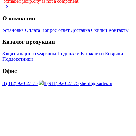
'bxmaker:geoip.city' is not a component
_
S
О компании
Установка
Оплата
Вопрос-ответ
Доставка
Скидки
Контакты
Каталог продукции
Защиты картера
Фаркопы
Подножки
Багажники
Коврики
Подлокотники
Офис
8 (812) 920-27-75
8 (911) 920-27-75
sheriff@karter.ru