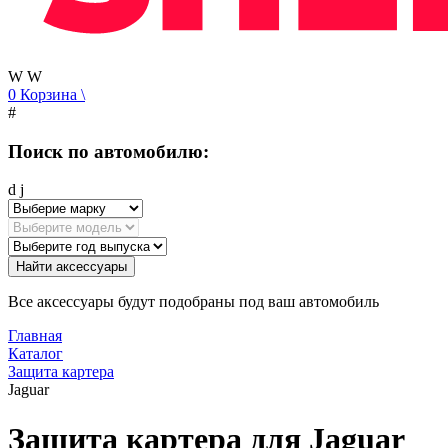
W
W
0
Корзина
\
#
Поиск по автомобилю:
d
j
Найти аксессуары
Все аксессуары будут подобраны под ваш автомобиль
Главная
Каталог
Защита картера
Jaguar
Защита картера для Jaguar