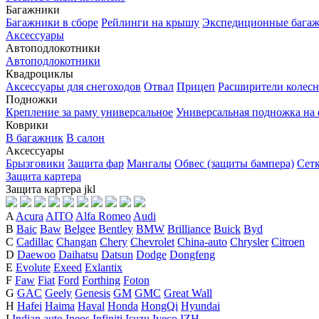
Багажники
Багажники в сборе
Рейлинги на крышу
Экспедиционные бага
Аксессуары
Автоподлокотники
Автоподлокотники
Квадроциклы
Аксессуары для снегоходов
Отвал
Прицеп
Расширители колесн
Подножки
Крепление за раму универсальное
Универсальная подножка на
Коврики
В багажник
В салон
Аксессуары
Брызговики
Защита фар
Мангалы
Обвес (защиты бампера)
Сет
Защита картера
Защита картера
j
k
l
A
Acura
AITO
Alfa Romeo
Audi
B
Baic
Baw
Belgee
Bentley
BMW
Brilliance
Buick
Byd
C
Cadillac
Changan
Chery
Chevrolet
China-auto
Chrysler
Citroen
D
Daewoo
Daihatsu
Datsun
Dodge
Dongfeng
E
Evolute
Exeed
Exlantix
F
Faw
Fiat
Ford
Forthing
Foton
G
GAC
Geely
Genesis
GM
GMC
Great Wall
H
Hafei
Haima
Haval
Honda
HongQi
Hyundai
I
Indian auto
Ineos
Infiniti
Isuzu
Iveco
IZH