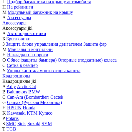
П
Подбор багажника на крышу автомобиля
Н
На рейлинги
М
Модульный багажник на крышу
А
Аксессуары
Аксессуары
Аксессуары
j
k
l
А
Автоподлокотники
Б
Брызговики
З
Защита блока управления двигателем
Защита фар
М
Мангалы и коптильни
Н
Накладки на пороги
О
Обвес (защиты бампера)
Опорные (подкатные) колеса
С
Сетка в бампер
У
Упоры капота/ амортизаторы капота
Квадроциклы
Квадроциклы
j
k
l
A
Adly
Arctic Cat
B
Baltmotors
BMW
C
Can-Am (Bombardier)
Cectek
G
Gamax (Русская Механика)
H
HiSUN
Honda
K
Kawasaki
KTM
Kymco
P
Polaris
S
SMC
Stels
Suzuki
SYM
T
TGB