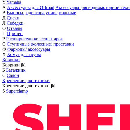
Y
Yamaha
А
Аксессуары для Offroad
Аксессуары для водномоторной тех
В
Выносы радиатора универсальные
Д
Диски
Л
Лебёдки
О
Отвалы
П
Прицеп
Р
Расширители колесных арок
С
Ступичные (колесные) проставки
Ф
Фаркопы/ аксессуары
Х
Хомут для трубы
Коврики
Коврики
j
k
l
Б
Багажник
С
Салон
Крепление для техники
Крепление для техники
j
k
l
S
Superclamp