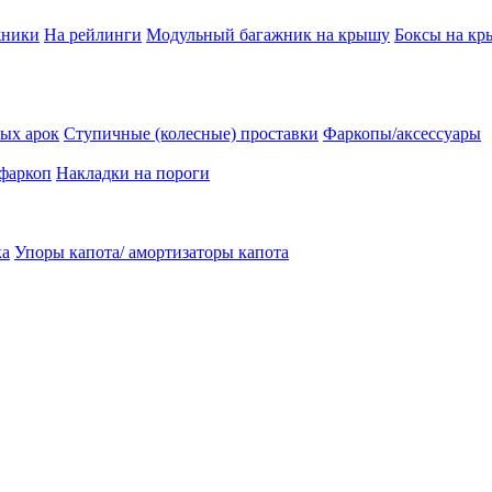
жники
На рейлинги
Модульный багажник на крышу
Боксы на к
ых арок
Ступичные (колесные) проставки
Фаркопы/аксессуары
 фаркоп
Накладки на пороги
ка
Упоры капота/ амортизаторы капота