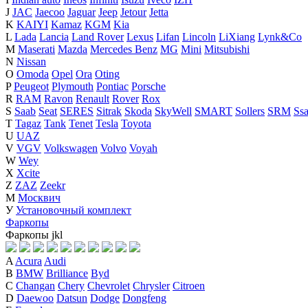
J
JAC
Jaecoo
Jaguar
Jeep
Jetour
Jetta
K
KAIYI
Kamaz
KGM
Kia
L
Lada
Lancia
Land Rover
Lexus
Lifan
Lincoln
LiXiang
Lynk&Co
M
Maserati
Mazda
Mercedes Benz
MG
Mini
Mitsubishi
N
Nissan
O
Omoda
Opel
Ora
Oting
P
Peugeot
Plymouth
Pontiac
Porsche
R
RAM
Ravon
Renault
Rover
Rox
S
Saab
Seat
SERES
Sitrak
Skoda
SkyWell
SMART
Sollers
SRM
Ss
T
Tagaz
Tank
Tenet
Tesla
Toyota
U
UAZ
V
VGV
Volkswagen
Volvo
Voyah
W
Wey
X
Xcite
Z
ZAZ
Zeekr
М
Москвич
У
Установочный комплект
Фаркопы
Фаркопы
j
k
l
A
Acura
Audi
B
BMW
Brilliance
Byd
C
Changan
Chery
Chevrolet
Chrysler
Citroen
D
Daewoo
Datsun
Dodge
Dongfeng