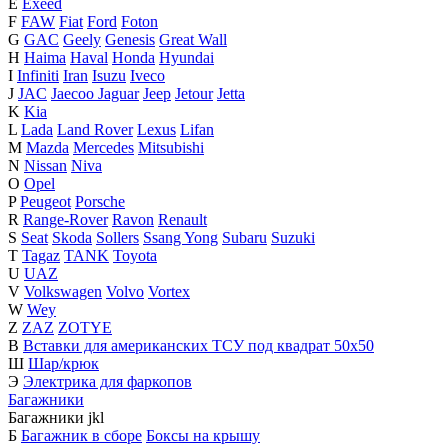
E
Exeed
F
FAW
Fiat
Ford
Foton
G
GAC
Geely
Genesis
Great Wall
H
Haima
Haval
Honda
Hyundai
I
Infiniti
Iran
Isuzu
Iveco
J
JAC
Jaecoo
Jaguar
Jeep
Jetour
Jetta
K
Kia
L
Lada
Land Rover
Lexus
Lifan
M
Mazda
Mercedes
Mitsubishi
N
Nissan
Niva
O
Opel
P
Peugeot
Porsche
R
Range-Rover
Ravon
Renault
S
Seat
Skoda
Sollers
Ssang Yong
Subaru
Suzuki
T
Tagaz
TANK
Toyota
U
UAZ
V
Volkswagen
Volvo
Vortex
W
Wey
Z
ZAZ
ZOTYE
В
Вставки для американских ТСУ под квадрат 50х50
Ш
Шар/крюк
Э
Электрика для фаркопов
Багажники
Багажники
j
k
l
Б
Багажник в сборе
Боксы на крышу