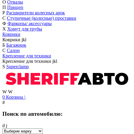
О
Отвалы
П
Прицеп
Р
Расширители колесных арок
С
Ступичные (колесные) проставки
Ф
Фаркопы/ аксессуары
Х
Хомут для трубы
Коврики
Коврики
j
k
l
Б
Багажник
С
Салон
Крепление для техники
Крепление для техники
j
k
l
S
Superclamp
W
W
0
Корзина
\
#
Поиск по автомобилю:
d
j