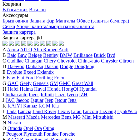
Коврики
В багажник
В салон
Аксессуары
Брызговики
Защита фар
Мангалы
Обвес (защиты бампера)
Сетка
Упоры капота/ амортизаторы капота
Защита картера
Защита картера
j
k
l
A
Acura
AITO
Alfa Romeo
Audi
B
Baic
Baw
Belgee
Bentley
BMW
Brilliance
Buick
Byd
C
Cadillac
Changan
Chery
Chevrolet
China-auto
Chrysler
Citroen
D
Daewoo
Daihatsu
Datsun
Dodge
Dongfeng
E
Evolute
Exeed
Exlantix
F
Faw
Fiat
Ford
Forthing
Foton
G
GAC
Geely
Genesis
GM
GMC
Great Wall
H
Hafei
Haima
Haval
Honda
HongQi
Hyundai
I
Indian auto
Ineos
Infiniti
Isuzu
Iveco
IZH
J
JAC
Jaecoo
Jaguar
Jeep
Jetour
Jetta
K
KAIYI
Kamaz
KGM
Kia
L
Lada
Lancia
Land Rover
Lexus
Lifan
Lincoln
LiXiang
Lynk&Co
M
Maserati
Mazda
Mercedes Benz
MG
Mini
Mitsubishi
N
Nissan
O
Omoda
Opel
Ora
Oting
P
Peugeot
Plymouth
Pontiac
Porsche
R
RAM
Ravon
Renault
Rover
Rox