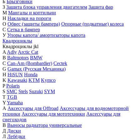
Б
Брызговики
З
Защита блока управления двигателем
Защита фар
М
Мангалы и коптильни
Н
Накладки на пороги
О
Обвес (защиты бампера)
Опорные (подкатные) колеса
С
Сетка в бампер
У
Упоры капота/ амортизаторы капота
Квадроциклы
Квадроциклы
j
k
l
A
Adly
Arctic Cat
B
Baltmotors
BMW
C
Can-Am (Bombardier)
Cectek
G
Gamax (Русская Механика)
H
HiSUN
Honda
K
Kawasaki
KTM
Kymco
P
Polaris
S
SMC
Stels
Suzuki
SYM
T
TGB
Y
Yamaha
А
Аксессуары для Offroad
Аксессуары для водномоторной
техники
Аксессуары для мототехники
Аксессуары для
снегоходов
В
Выносы радиатора универсальные
Д
Диски
Л
Лебёдки