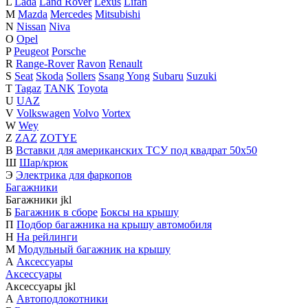
L
Lada
Land Rover
Lexus
Lifan
M
Mazda
Mercedes
Mitsubishi
N
Nissan
Niva
O
Opel
P
Peugeot
Porsche
R
Range-Rover
Ravon
Renault
S
Seat
Skoda
Sollers
Ssang Yong
Subaru
Suzuki
T
Tagaz
TANK
Toyota
U
UAZ
V
Volkswagen
Volvo
Vortex
W
Wey
Z
ZAZ
ZOTYE
В
Вставки для американских ТСУ под квадрат 50х50
Ш
Шар/крюк
Э
Электрика для фаркопов
Багажники
Багажники
j
k
l
Б
Багажник в сборе
Боксы на крышу
П
Подбор багажника на крышу автомобиля
Н
На рейлинги
М
Модульный багажник на крышу
А
Аксессуары
Аксессуары
Аксессуары
j
k
l
А
Автоподлокотники