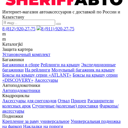
Интернет-магазин автоаксессуаров с доставкой по России и
Казахстану
8 (812) 920-27-75
8 (911) 920-27-75
m
m
Каталог
j
k
l
Защита картера
Установочный комплект
Багажники
Багажники в сборе
Рейлинги на крышу
Экспедиционные
багажники
На рейлинги
Модульный багажник на крышу
Боксы на крышу серии «ATLANT»
Боксы на крышу серии
«DISCOVERY»
Аксессуары
Автоподлокотники
Автоподлокотники
Квадроциклы
Аксессуары для снегоходов
Отвал
Прицеп
Расширители
колесных арок
Ступичные (колесные) проставки
Фаркопы/
аксессуары
Подножки
Крепление за раму универсальное
Универсальная подножка
на фаркоп
Накладки на пороги