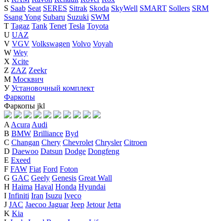
S
Saab
Seat
SERES
Sitrak
Skoda
SkyWell
SMART
Sollers
SRM
Ssang Yong
Subaru
Suzuki
SWM
T
Tagaz
Tank
Tenet
Tesla
Toyota
U
UAZ
V
VGV
Volkswagen
Volvo
Voyah
W
Wey
X
Xcite
Z
ZAZ
Zeekr
М
Москвич
У
Установочный комплект
Фаркопы
Фаркопы
j
k
l
A
Acura
Audi
B
BMW
Brilliance
Byd
C
Changan
Chery
Chevrolet
Chrysler
Citroen
D
Daewoo
Datsun
Dodge
Dongfeng
E
Exeed
F
FAW
Fiat
Ford
Foton
G
GAC
Geely
Genesis
Great Wall
H
Haima
Haval
Honda
Hyundai
I
Infiniti
Iran
Isuzu
Iveco
J
JAC
Jaecoo
Jaguar
Jeep
Jetour
Jetta
K
Kia