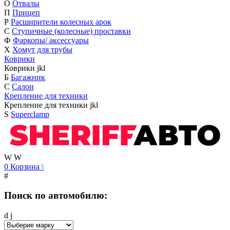
О
Отвалы
П
Прицеп
Р
Расширители колесных арок
С
Ступичные (колесные) проставки
Ф
Фаркопы/ аксессуары
Х
Хомут для трубы
Коврики
Коврики
j
k
l
Б
Багажник
С
Салон
Крепление для техники
Крепление для техники
j
k
l
S
Superclamp
W
W
0
Корзина
\
#
Поиск по автомобилю:
d
j