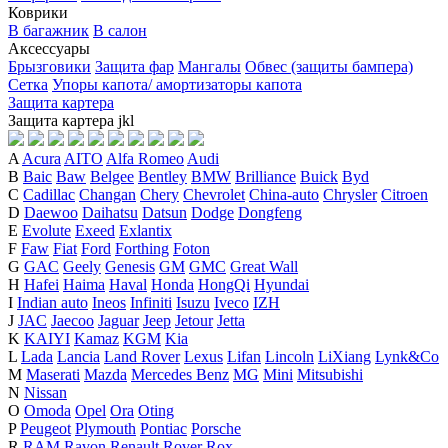
Коврики
В багажник
В салон
Аксессуары
Брызговики
Защита фар
Мангалы
Обвес (защиты бампера)
Сетка
Упоры капота/ амортизаторы капота
Защита картера
Защита картера
j
k
l
A
Acura
AITO
Alfa Romeo
Audi
B
Baic
Baw
Belgee
Bentley
BMW
Brilliance
Buick
Byd
C
Cadillac
Changan
Chery
Chevrolet
China-auto
Chrysler
Citroen
D
Daewoo
Daihatsu
Datsun
Dodge
Dongfeng
E
Evolute
Exeed
Exlantix
F
Faw
Fiat
Ford
Forthing
Foton
G
GAC
Geely
Genesis
GM
GMC
Great Wall
H
Hafei
Haima
Haval
Honda
HongQi
Hyundai
I
Indian auto
Ineos
Infiniti
Isuzu
Iveco
IZH
J
JAC
Jaecoo
Jaguar
Jeep
Jetour
Jetta
K
KAIYI
Kamaz
KGM
Kia
L
Lada
Lancia
Land Rover
Lexus
Lifan
Lincoln
LiXiang
Lynk&Co
M
Maserati
Mazda
Mercedes Benz
MG
Mini
Mitsubishi
N
Nissan
O
Omoda
Opel
Ora
Oting
P
Peugeot
Plymouth
Pontiac
Porsche
R
RAM
Ravon
Renault
Rover
Rox