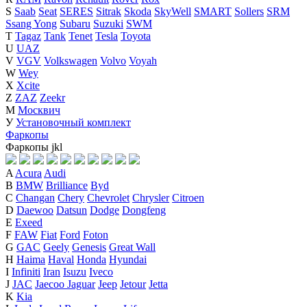
S
Saab
Seat
SERES
Sitrak
Skoda
SkyWell
SMART
Sollers
SRM
Ssang Yong
Subaru
Suzuki
SWM
T
Tagaz
Tank
Tenet
Tesla
Toyota
U
UAZ
V
VGV
Volkswagen
Volvo
Voyah
W
Wey
X
Xcite
Z
ZAZ
Zeekr
М
Москвич
У
Установочный комплект
Фаркопы
Фаркопы
j
k
l
A
Acura
Audi
B
BMW
Brilliance
Byd
C
Changan
Chery
Chevrolet
Chrysler
Citroen
D
Daewoo
Datsun
Dodge
Dongfeng
E
Exeed
F
FAW
Fiat
Ford
Foton
G
GAC
Geely
Genesis
Great Wall
H
Haima
Haval
Honda
Hyundai
I
Infiniti
Iran
Isuzu
Iveco
J
JAC
Jaecoo
Jaguar
Jeep
Jetour
Jetta
K
Kia