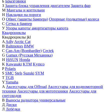
Б
Брызговики
З
Защита блока управления двигателем
Защита фар
М
Мангалы и коптильни
Н
Накладки на пороги
О
Обвес (защиты бампера)
Опорные (подкатные) колеса
С
Сетка в бампер
У
Упоры капота/ амортизаторы капота
Квадроциклы
Квадроциклы
j
k
l
A
Adly
Arctic Cat
B
Baltmotors
BMW
C
Can-Am (Bombardier)
Cectek
G
Gamax (Русская Механика)
H
HiSUN
Honda
K
Kawasaki
KTM
Kymco
P
Polaris
S
SMC
Stels
Suzuki
SYM
T
TGB
Y
Yamaha
А
Аксессуары для Offroad
Аксессуары для водномоторной
техники
Аксессуары для мототехники
Аксессуары для
снегоходов
В
Выносы радиатора универсальные
Д
Диски
Л
Лебёдки