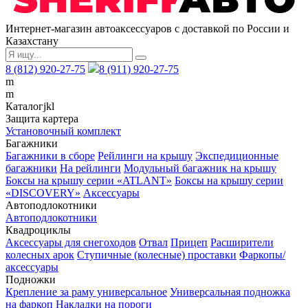
Интернет-магазин автоаксессуаров с доставкой по России и
Казахстану
8 (812) 920-27-75
8 (911) 920-27-75
m
m
Каталог
j
k
l
Защита картера
Установочный комплект
Багажники
Багажники в сборе
Рейлинги на крышу
Экспедиционные
багажники
На рейлинги
Модульный багажник на крышу
Боксы на крышу серии «ATLANT»
Боксы на крышу серии
«DISCOVERY»
Аксессуары
Автоподлокотники
Автоподлокотники
Квадроциклы
Аксессуары для снегоходов
Отвал
Прицеп
Расширители
колесных арок
Ступичные (колесные) проставки
Фаркопы/
аксессуары
Подножки
Крепление за раму универсальное
Универсальная подножка
на фаркоп
Накладки на пороги