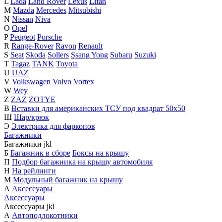
L
Lada
Land Rover
Lexus
Lifan
M
Mazda
Mercedes
Mitsubishi
N
Nissan
Niva
O
Opel
P
Peugeot
Porsche
R
Range-Rover
Ravon
Renault
S
Seat
Skoda
Sollers
Ssang Yong
Subaru
Suzuki
T
Tagaz
TANK
Toyota
U
UAZ
V
Volkswagen
Volvo
Vortex
W
Wey
Z
ZAZ
ZOTYE
В
Вставки для американских ТСУ под квадрат 50х50
Ш
Шар/крюк
Э
Электрика для фаркопов
Багажники
Багажники
j
k
l
Б
Багажник в сборе
Боксы на крышу
П
Подбор багажника на крышу автомобиля
Н
На рейлинги
М
Модульный багажник на крышу
А
Аксессуары
Аксессуары
Аксессуары
j
k
l
А
Автоподлокотники