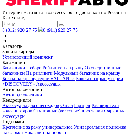
Интернет-магазин автоаксессуаров с доставкой по России и
Казахстану
8 (812) 920-27-75
8 (911) 920-27-75
m
m
Каталог
j
k
l
Защита картера
Установочный комплект
Багажники
Багажники в сборе
Рейлинги на крышу
Экспедиционные
багажники
На рейлинги
Модульный багажник на крышу
Боксы на крышу серии «ATLANT»
Боксы на крышу серии
«DISCOVERY»
Аксессуары
Автоподлокотники
Автоподлокотники
Квадроциклы
Аксессуары для снегоходов
Отвал
Прицеп
Расширители
колесных арок
Ступичные (колесные) проставки
Фаркопы/
аксессуары
Подножки
Крепление за раму универсальное
Универсальная подножка
на фаркоп
Накладки на пороги