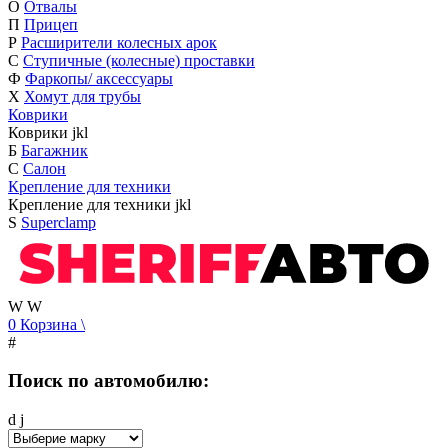
О
Отвалы
П
Прицеп
Р
Расширители колесных арок
С
Ступичные (колесные) проставки
Ф
Фаркопы/ аксессуары
Х
Хомут для трубы
Коврики
Коврики
j
k
l
Б
Багажник
С
Салон
Крепление для техники
Крепление для техники
j
k
l
S
Superclamp
W
W
0
Корзина
\
#
Поиск по автомобилю:
d
j