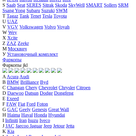
S
Saab
Seat
SERES
Sitrak
Skoda
SkyWell
SMART
Sollers
SRM
Ssang Yong
Subaru
Suzuki
SWM
T
Tagaz
Tank
Tenet
Tesla
Toyota
U
UAZ
V
VGV
Volkswagen
Volvo
Voyah
W
Wey
X
Xcite
Z
ZAZ
Zeekr
М
Москвич
У
Установочный комплект
Фаркопы
Фаркопы
j
k
l
A
Acura
Audi
B
BMW
Brilliance
Byd
C
Changan
Chery
Chevrolet
Chrysler
Citroen
D
Daewoo
Datsun
Dodge
Dongfeng
E
Exeed
F
FAW
Fiat
Ford
Foton
G
GAC
Geely
Genesis
Great Wall
H
Haima
Haval
Honda
Hyundai
I
Infiniti
Iran
Isuzu
Iveco
J
JAC
Jaecoo
Jaguar
Jeep
Jetour
Jetta
K
Kia