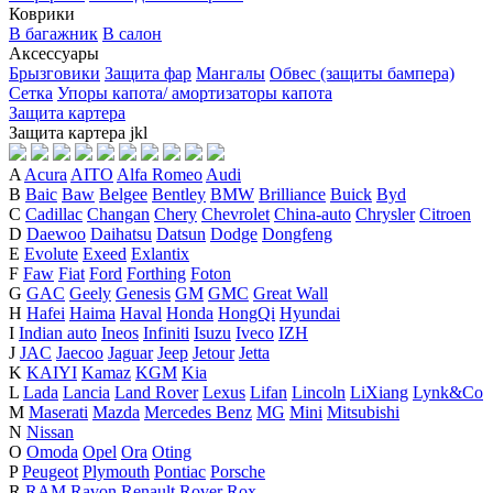
Коврики
В багажник
В салон
Аксессуары
Брызговики
Защита фар
Мангалы
Обвес (защиты бампера)
Сетка
Упоры капота/ амортизаторы капота
Защита картера
Защита картера
j
k
l
A
Acura
AITO
Alfa Romeo
Audi
B
Baic
Baw
Belgee
Bentley
BMW
Brilliance
Buick
Byd
C
Cadillac
Changan
Chery
Chevrolet
China-auto
Chrysler
Citroen
D
Daewoo
Daihatsu
Datsun
Dodge
Dongfeng
E
Evolute
Exeed
Exlantix
F
Faw
Fiat
Ford
Forthing
Foton
G
GAC
Geely
Genesis
GM
GMC
Great Wall
H
Hafei
Haima
Haval
Honda
HongQi
Hyundai
I
Indian auto
Ineos
Infiniti
Isuzu
Iveco
IZH
J
JAC
Jaecoo
Jaguar
Jeep
Jetour
Jetta
K
KAIYI
Kamaz
KGM
Kia
L
Lada
Lancia
Land Rover
Lexus
Lifan
Lincoln
LiXiang
Lynk&Co
M
Maserati
Mazda
Mercedes Benz
MG
Mini
Mitsubishi
N
Nissan
O
Omoda
Opel
Ora
Oting
P
Peugeot
Plymouth
Pontiac
Porsche
R
RAM
Ravon
Renault
Rover
Rox