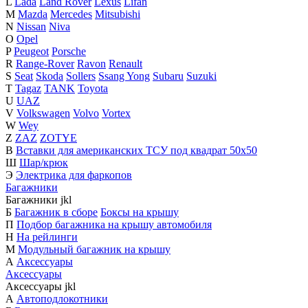
L
Lada
Land Rover
Lexus
Lifan
M
Mazda
Mercedes
Mitsubishi
N
Nissan
Niva
O
Opel
P
Peugeot
Porsche
R
Range-Rover
Ravon
Renault
S
Seat
Skoda
Sollers
Ssang Yong
Subaru
Suzuki
T
Tagaz
TANK
Toyota
U
UAZ
V
Volkswagen
Volvo
Vortex
W
Wey
Z
ZAZ
ZOTYE
В
Вставки для американских ТСУ под квадрат 50х50
Ш
Шар/крюк
Э
Электрика для фаркопов
Багажники
Багажники
j
k
l
Б
Багажник в сборе
Боксы на крышу
П
Подбор багажника на крышу автомобиля
Н
На рейлинги
М
Модульный багажник на крышу
А
Аксессуары
Аксессуары
Аксессуары
j
k
l
А
Автоподлокотники