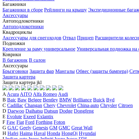
Багажники
Багажники в сборе
Рейлинги на крышу
Экспедиционные бага
Аксессуары
Автоподлокотники
Автоподлокотники
Квадроциклы
Аксессуары для снегоходов
Отвал
Прицеп
Расширители колесн
Подножки
Крепление за раму универсальное
Универсальная подножка на
Коврики
В багажник
В салон
Аксессуары
Брызговики
Защита фар
Мангалы
Обвес (защиты бампера)
Сет
Защита картера
Защита картера
j
k
l
A
Acura
AITO
Alfa Romeo
Audi
B
Baic
Baw
Belgee
Bentley
BMW
Brilliance
Buick
Byd
C
Cadillac
Changan
Chery
Chevrolet
China-auto
Chrysler
Citroen
D
Daewoo
Daihatsu
Datsun
Dodge
Dongfeng
E
Evolute
Exeed
Exlantix
F
Faw
Fiat
Ford
Forthing
Foton
G
GAC
Geely
Genesis
GM
GMC
Great Wall
H
Hafei
Haima
Haval
Honda
HongQi
Hyundai
I
Indian auto
Ineos
Infiniti
Isuzu
Iveco
IZH