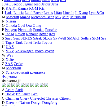
J
JAC
Jaecoo
Jaguar
Jeep
Jetour
Jetta
K
KAIYI
Kamaz
KGM
Kia
L
Lada
Lancia
Land Rover
Lexus
Lifan
Lincoln
LiXiang
Lynk&Co
M
Maserati
Mazda
Mercedes Benz
MG
Mini
Mitsubishi
N
Nissan
O
Omoda
Opel
Ora
Oting
P
Peugeot
Plymouth
Pontiac
Porsche
R
RAM
Ravon
Renault
Rover
Rox
S
Saab
Seat
SERES
Sitrak
Skoda
SkyWell
SMART
Sollers
SRM
Ss
T
Tagaz
Tank
Tenet
Tesla
Toyota
U
UAZ
V
VGV
Volkswagen
Volvo
Voyah
W
Wey
X
Xcite
Z
ZAZ
Zeekr
М
Москвич
У
Установочный комплект
Фаркопы
Фаркопы
j
k
l
A
Acura
Audi
B
BMW
Brilliance
Byd
C
Changan
Chery
Chevrolet
Chrysler
Citroen
D
Daewoo
Datsun
Dodge
Dongfeng