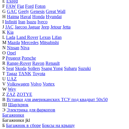
E
Exeed
F
FAW
Fiat
Ford
Foton
G
GAC
Geely
Genesis
Great Wall
H
Haima
Haval
Honda
Hyundai
I
Infiniti
Iran
Isuzu
Iveco
J
JAC
Jaecoo
Jaguar
Jeep
Jetour
Jetta
K
Kia
L
Lada
Land Rover
Lexus
Lifan
M
Mazda
Mercedes
Mitsubishi
N
Nissan
Niva
O
Opel
P
Peugeot
Porsche
R
Range-Rover
Ravon
Renault
S
Seat
Skoda
Sollers
Ssang Yong
Subaru
Suzuki
T
Tagaz
TANK
Toyota
U
UAZ
V
Volkswagen
Volvo
Vortex
W
Wey
Z
ZAZ
ZOTYE
В
Вставки для американских ТСУ под квадрат 50х50
Ш
Шар/крюк
Э
Электрика для фаркопов
Багажники
Багажники
j
k
l
Б
Багажник в сборе
Боксы на крышу