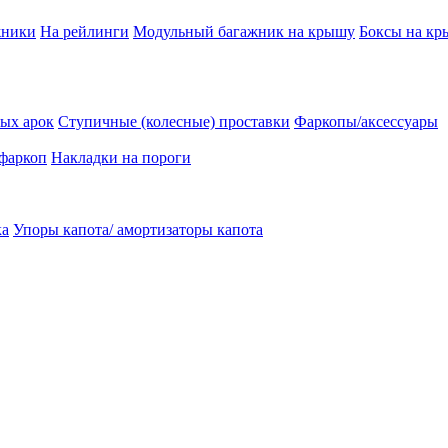
жники
На рейлинги
Модульный багажник на крышу
Боксы на к
ых арок
Ступичные (колесные) проставки
Фаркопы/аксессуары
 фаркоп
Накладки на пороги
ка
Упоры капота/ амортизаторы капота