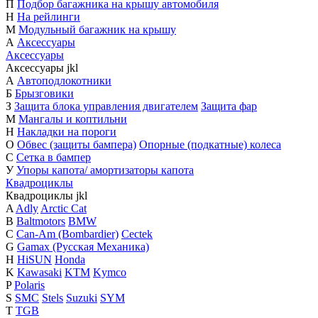
П
Подбор багажника на крышу автомобиля
Н
На рейлинги
М
Модульный багажник на крышу
А
Аксессуары
Аксессуары
Аксессуары
j
k
l
А
Автоподлокотники
Б
Брызговики
З
Защита блока управления двигателем
Защита фар
М
Мангалы и коптильни
Н
Накладки на пороги
О
Обвес (защиты бампера)
Опорные (подкатные) колеса
С
Сетка в бампер
У
Упоры капота/ амортизаторы капота
Квадроциклы
Квадроциклы
j
k
l
A
Adly
Arctic Cat
B
Baltmotors
BMW
C
Can-Am (Bombardier)
Cectek
G
Gamax (Русская Механика)
H
HiSUN
Honda
K
Kawasaki
KTM
Kymco
P
Polaris
S
SMC
Stels
Suzuki
SYM
T
TGB