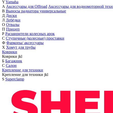
Y
Yamaha
А
Аксессуары для Offroad
Аксессуары для водномоторной тех
В
Выносы радиатора универсальные
Д
Диски
Л
Лебёдки
О
Отвалы
П
Прицеп
Р
Расширители колесных арок
С
Ступичные (колесные) проставки
Ф
Фаркопы/ аксессуары
Х
Хомут для трубы
Коврики
Коврики
j
k
l
Б
Багажник
С
Салон
Крепление для техники
Крепление для техники
j
k
l
S
Superclamp