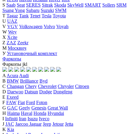
S
Saab
Seat
SERES
Sitrak
Skoda
SkyWell
SMART
Sollers
SRM
Ssang Yong
Subaru
Suzuki
SWM
T
Tagaz
Tank
Tenet
Tesla
Toyota
U
UAZ
V
VGV
Volkswagen
Volvo
Voyah
W
Wey
X
Xcite
Z
ZAZ
Zeekr
М
Москвич
У
Установочный комплект
Фаркопы
Фаркопы
j
k
l
A
Acura
Audi
B
BMW
Brilliance
Byd
C
Changan
Chery
Chevrolet
Chrysler
Citroen
D
Daewoo
Datsun
Dodge
Dongfeng
E
Exeed
F
FAW
Fiat
Ford
Foton
G
GAC
Geely
Genesis
Great Wall
H
Haima
Haval
Honda
Hyundai
I
Infiniti
Iran
Isuzu
Iveco
J
JAC
Jaecoo
Jaguar
Jeep
Jetour
Jetta
K
Kia