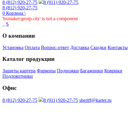
8 (812) 920-27-75
8 (911) 920-27-75
8 (812) 920-27-75
0
Корзина
\
'bxmaker:geoip.city' is not a component
_
S
О компании
Установка
Оплата
Вопрос-ответ
Доставка
Скидки
Контакты
Каталог продукции
Защиты картера
Фаркопы
Подножки
Багажники
Коврики
Подлокотники
Офис
8 (812) 920-27-75
8 (911) 920-27-75
sheriff@karter.ru