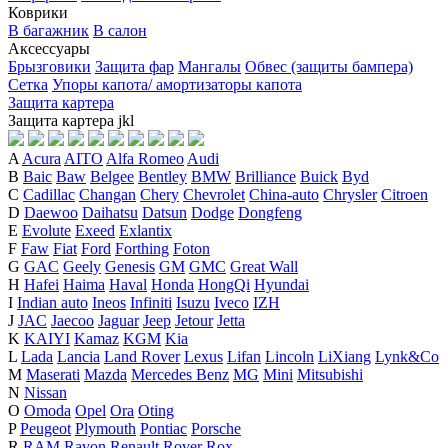
Коврики
В багажник
В салон
Аксессуары
Брызговики
Защита фар
Мангалы
Обвес (защиты бампера)
Сетка
Упоры капота/ амортизаторы капота
Защита картера
Защита картера
j
k
l
A
Acura
AITO
Alfa Romeo
Audi
B
Baic
Baw
Belgee
Bentley
BMW
Brilliance
Buick
Byd
C
Cadillac
Changan
Chery
Chevrolet
China-auto
Chrysler
Citroen
D
Daewoo
Daihatsu
Datsun
Dodge
Dongfeng
E
Evolute
Exeed
Exlantix
F
Faw
Fiat
Ford
Forthing
Foton
G
GAC
Geely
Genesis
GM
GMC
Great Wall
H
Hafei
Haima
Haval
Honda
HongQi
Hyundai
I
Indian auto
Ineos
Infiniti
Isuzu
Iveco
IZH
J
JAC
Jaecoo
Jaguar
Jeep
Jetour
Jetta
K
KAIYI
Kamaz
KGM
Kia
L
Lada
Lancia
Land Rover
Lexus
Lifan
Lincoln
LiXiang
Lynk&Co
M
Maserati
Mazda
Mercedes Benz
MG
Mini
Mitsubishi
N
Nissan
O
Omoda
Opel
Ora
Oting
P
Peugeot
Plymouth
Pontiac
Porsche
R
RAM
Ravon
Renault
Rover
Rox