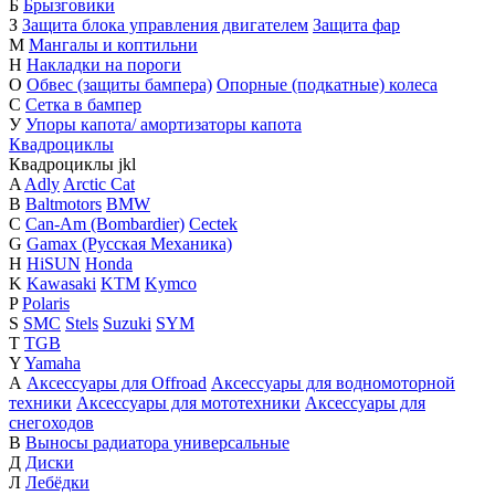
Б
Брызговики
З
Защита блока управления двигателем
Защита фар
М
Мангалы и коптильни
Н
Накладки на пороги
О
Обвес (защиты бампера)
Опорные (подкатные) колеса
С
Сетка в бампер
У
Упоры капота/ амортизаторы капота
Квадроциклы
Квадроциклы
j
k
l
A
Adly
Arctic Cat
B
Baltmotors
BMW
C
Can-Am (Bombardier)
Cectek
G
Gamax (Русская Механика)
H
HiSUN
Honda
K
Kawasaki
KTM
Kymco
P
Polaris
S
SMC
Stels
Suzuki
SYM
T
TGB
Y
Yamaha
А
Аксессуары для Offroad
Аксессуары для водномоторной
техники
Аксессуары для мототехники
Аксессуары для
снегоходов
В
Выносы радиатора универсальные
Д
Диски
Л
Лебёдки