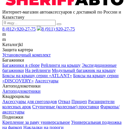
Интернет-магазин автоаксессуаров с доставкой по России и
Казахстану
8 (812) 920-27-75
8 (911) 920-27-75
m
m
Каталог
j
k
l
Защита картера
Установочный комплект
Багажники
Багажники в сборе
Рейлинги на крышу
Экспедиционные
багажники
На рейлинги
Модульный багажник на крышу
Боксы на крышу серии «ATLANT»
Боксы на крышу серии
«DISCOVERY»
Аксессуары
Автоподлокотники
Автоподлокотники
Квадроциклы
Аксессуары для снегоходов
Отвал
Прицеп
Расширители
колесных арок
Ступичные (колесные) проставки
Фаркопы/
аксессуары
Подножки
Крепление за раму универсальное
Универсальная подножка
на фаркоп
Накладки на пороги