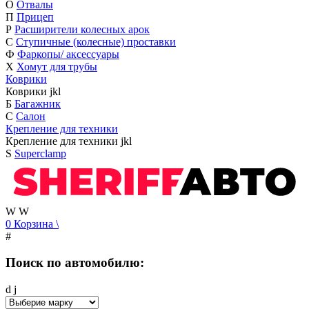
О
Отвалы
П
Прицеп
Р
Расширители колесных арок
С
Ступичные (колесные) проставки
Ф
Фаркопы/ аксессуары
Х
Хомут для трубы
Коврики
Коврики
j
k
l
Б
Багажник
С
Салон
Крепление для техники
Крепление для техники
j
k
l
S
Superclamp
W
W
0
Корзина
\
#
Поиск по автомобилю:
d
j