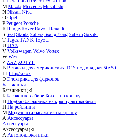
L
Lada
Land Rover
Lexus
Lifan
M
Mazda
Mercedes
Mitsubishi
N
Nissan
Niva
O
Opel
P
Peugeot
Porsche
R
Range-Rover
Ravon
Renault
S
Seat
Skoda
Sollers
Ssang Yong
Subaru
Suzuki
T
Tagaz
TANK
Toyota
U
UAZ
V
Volkswagen
Volvo
Vortex
W
Wey
Z
ZAZ
ZOTYE
В
Вставки для американских ТСУ под квадрат 50х50
Ш
Шар/крюк
Э
Электрика для фаркопов
Багажники
Багажники
j
k
l
Б
Багажник в сборе
Боксы на крышу
П
Подбор багажника на крышу автомобиля
Н
На рейлинги
М
Модульный багажник на крышу
А
Аксессуары
Аксессуары
Аксессуары
j
k
l
А
Автоподлокотники