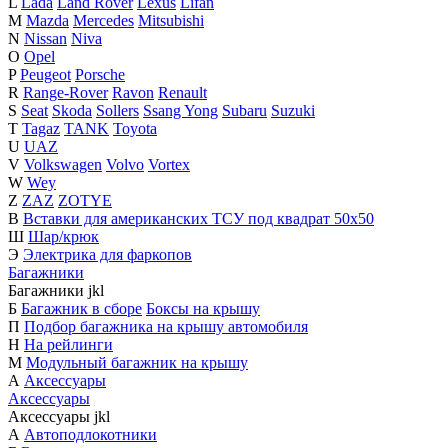
L
Lada
Land Rover
Lexus
Lifan
M
Mazda
Mercedes
Mitsubishi
N
Nissan
Niva
O
Opel
P
Peugeot
Porsche
R
Range-Rover
Ravon
Renault
S
Seat
Skoda
Sollers
Ssang Yong
Subaru
Suzuki
T
Tagaz
TANK
Toyota
U
UAZ
V
Volkswagen
Volvo
Vortex
W
Wey
Z
ZAZ
ZOTYE
В
Вставки для американских ТСУ под квадрат 50х50
Ш
Шар/крюк
Э
Электрика для фаркопов
Багажники
Багажники
j
k
l
Б
Багажник в сборе
Боксы на крышу
П
Подбор багажника на крышу автомобиля
Н
На рейлинги
М
Модульный багажник на крышу
А
Аксессуары
Аксессуары
Аксессуары
j
k
l
А
Автоподлокотники