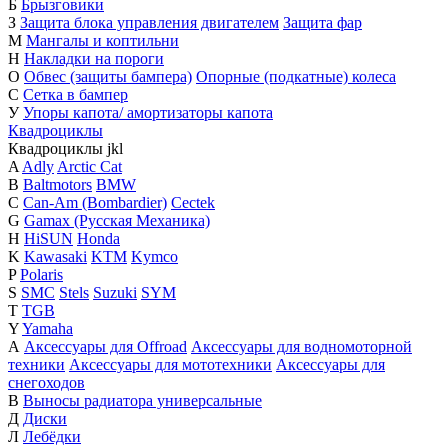
Б
Брызговики
З
Защита блока управления двигателем
Защита фар
М
Мангалы и коптильни
Н
Накладки на пороги
О
Обвес (защиты бампера)
Опорные (подкатные) колеса
С
Сетка в бампер
У
Упоры капота/ амортизаторы капота
Квадроциклы
Квадроциклы
j
k
l
A
Adly
Arctic Cat
B
Baltmotors
BMW
C
Can-Am (Bombardier)
Cectek
G
Gamax (Русская Механика)
H
HiSUN
Honda
K
Kawasaki
KTM
Kymco
P
Polaris
S
SMC
Stels
Suzuki
SYM
T
TGB
Y
Yamaha
А
Аксессуары для Offroad
Аксессуары для водномоторной
техники
Аксессуары для мототехники
Аксессуары для
снегоходов
В
Выносы радиатора универсальные
Д
Диски
Л
Лебёдки