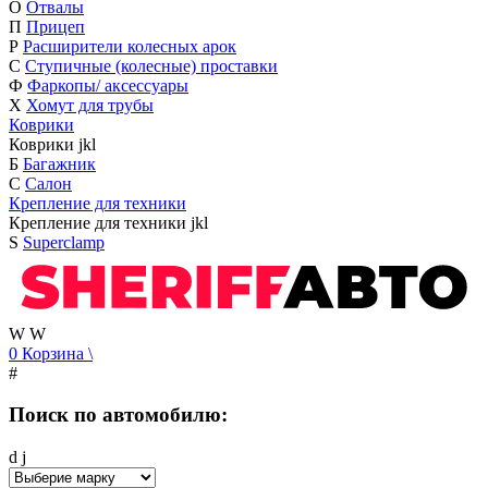
О
Отвалы
П
Прицеп
Р
Расширители колесных арок
С
Ступичные (колесные) проставки
Ф
Фаркопы/ аксессуары
Х
Хомут для трубы
Коврики
Коврики
j
k
l
Б
Багажник
С
Салон
Крепление для техники
Крепление для техники
j
k
l
S
Superclamp
W
W
0
Корзина
\
#
Поиск по автомобилю:
d
j