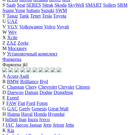
S
Saab
Seat
SERES
Sitrak
Skoda
SkyWell
SMART
Sollers
SRM
Ssang Yong
Subaru
Suzuki
SWM
T
Tagaz
Tank
Tenet
Tesla
Toyota
U
UAZ
V
VGV
Volkswagen
Volvo
Voyah
W
Wey
X
Xcite
Z
ZAZ
Zeekr
М
Москвич
У
Установочный комплект
Фаркопы
Фаркопы
j
k
l
A
Acura
Audi
B
BMW
Brilliance
Byd
C
Changan
Chery
Chevrolet
Chrysler
Citroen
D
Daewoo
Datsun
Dodge
Dongfeng
E
Exeed
F
FAW
Fiat
Ford
Foton
G
GAC
Geely
Genesis
Great Wall
H
Haima
Haval
Honda
Hyundai
I
Infiniti
Iran
Isuzu
Iveco
J
JAC
Jaecoo
Jaguar
Jeep
Jetour
Jetta
K
Kia