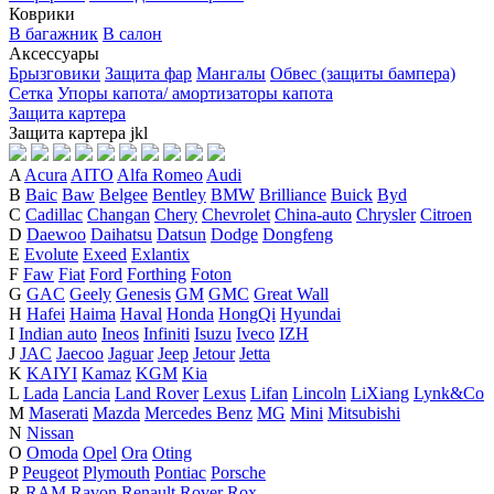
Коврики
В багажник
В салон
Аксессуары
Брызговики
Защита фар
Мангалы
Обвес (защиты бампера)
Сетка
Упоры капота/ амортизаторы капота
Защита картера
Защита картера
j
k
l
A
Acura
AITO
Alfa Romeo
Audi
B
Baic
Baw
Belgee
Bentley
BMW
Brilliance
Buick
Byd
C
Cadillac
Changan
Chery
Chevrolet
China-auto
Chrysler
Citroen
D
Daewoo
Daihatsu
Datsun
Dodge
Dongfeng
E
Evolute
Exeed
Exlantix
F
Faw
Fiat
Ford
Forthing
Foton
G
GAC
Geely
Genesis
GM
GMC
Great Wall
H
Hafei
Haima
Haval
Honda
HongQi
Hyundai
I
Indian auto
Ineos
Infiniti
Isuzu
Iveco
IZH
J
JAC
Jaecoo
Jaguar
Jeep
Jetour
Jetta
K
KAIYI
Kamaz
KGM
Kia
L
Lada
Lancia
Land Rover
Lexus
Lifan
Lincoln
LiXiang
Lynk&Co
M
Maserati
Mazda
Mercedes Benz
MG
Mini
Mitsubishi
N
Nissan
O
Omoda
Opel
Ora
Oting
P
Peugeot
Plymouth
Pontiac
Porsche
R
RAM
Ravon
Renault
Rover
Rox