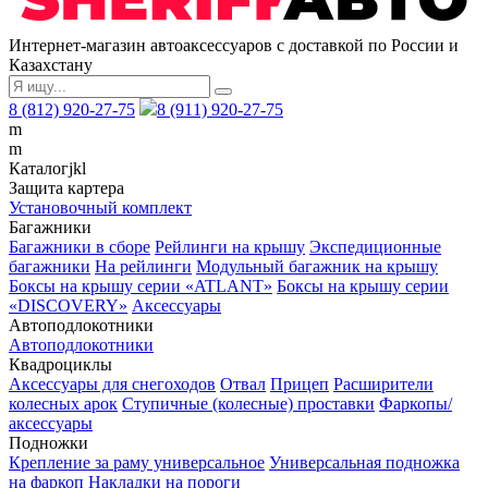
Интернет-магазин автоаксессуаров с доставкой по России и
Казахстану
8 (812) 920-27-75
8 (911) 920-27-75
m
m
Каталог
j
k
l
Защита картера
Установочный комплект
Багажники
Багажники в сборе
Рейлинги на крышу
Экспедиционные
багажники
На рейлинги
Модульный багажник на крышу
Боксы на крышу серии «ATLANT»
Боксы на крышу серии
«DISCOVERY»
Аксессуары
Автоподлокотники
Автоподлокотники
Квадроциклы
Аксессуары для снегоходов
Отвал
Прицеп
Расширители
колесных арок
Ступичные (колесные) проставки
Фаркопы/
аксессуары
Подножки
Крепление за раму универсальное
Универсальная подножка
на фаркоп
Накладки на пороги