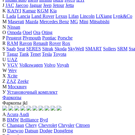
J
JAC
Jaecoo
Jaguar
Jeep
Jetour
Jetta
K
KAIYI
Kamaz
KGM
Kia
L
Lada
Lancia
Land Rover
Lexus
Lifan
Lincoln
LiXiang
Lynk&Co
M
Maserati
Mazda
Mercedes Benz
MG
Mini
Mitsubishi
N
Nissan
O
Omoda
Opel
Ora
Oting
P
Peugeot
Plymouth
Pontiac
Porsche
R
RAM
Ravon
Renault
Rover
Rox
S
Saab
Seat
SERES
Sitrak
Skoda
SkyWell
SMART
Sollers
SRM
Ss
T
Tagaz
Tank
Tenet
Tesla
Toyota
U
UAZ
V
VGV
Volkswagen
Volvo
Voyah
W
Wey
X
Xcite
Z
ZAZ
Zeekr
М
Москвич
У
Установочный комплект
Фаркопы
Фаркопы
j
k
l
A
Acura
Audi
B
BMW
Brilliance
Byd
C
Changan
Chery
Chevrolet
Chrysler
Citroen
D
Daewoo
Datsun
Dodge
Dongfeng