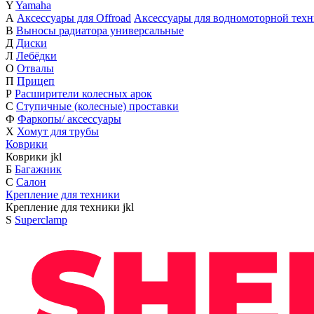
Y
Yamaha
А
Аксессуары для Offroad
Аксессуары для водномоторной тех
В
Выносы радиатора универсальные
Д
Диски
Л
Лебёдки
О
Отвалы
П
Прицеп
Р
Расширители колесных арок
С
Ступичные (колесные) проставки
Ф
Фаркопы/ аксессуары
Х
Хомут для трубы
Коврики
Коврики
j
k
l
Б
Багажник
С
Салон
Крепление для техники
Крепление для техники
j
k
l
S
Superclamp