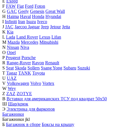
E
Exeed
F
FAW
Fiat
Ford
Foton
G
GAC
Geely
Genesis
Great Wall
H
Haima
Haval
Honda
Hyundai
I
Infiniti
Iran
Isuzu
Iveco
J
JAC
Jaecoo
Jaguar
Jeep
Jetour
Jetta
K
Kia
L
Lada
Land Rover
Lexus
Lifan
M
Mazda
Mercedes
Mitsubishi
N
Nissan
Niva
O
Opel
P
Peugeot
Porsche
R
Range-Rover
Ravon
Renault
S
Seat
Skoda
Sollers
Ssang Yong
Subaru
Suzuki
T
Tagaz
TANK
Toyota
U
UAZ
V
Volkswagen
Volvo
Vortex
W
Wey
Z
ZAZ
ZOTYE
В
Вставки для американских ТСУ под квадрат 50х50
Ш
Шар/крюк
Э
Электрика для фаркопов
Багажники
Багажники
j
k
l
Б
Багажник в сборе
Боксы на крышу