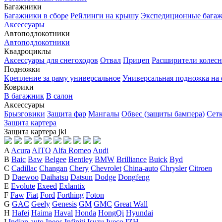
Багажники
Багажники в сборе
Рейлинги на крышу
Экспедиционные бага
Аксессуары
Автоподлокотники
Автоподлокотники
Квадроциклы
Аксессуары для снегоходов
Отвал
Прицеп
Расширители колесн
Подножки
Крепление за раму универсальное
Универсальная подножка на
Коврики
В багажник
В салон
Аксессуары
Брызговики
Защита фар
Мангалы
Обвес (защиты бампера)
Сет
Защита картера
Защита картера
j
k
l
A
Acura
AITO
Alfa Romeo
Audi
B
Baic
Baw
Belgee
Bentley
BMW
Brilliance
Buick
Byd
C
Cadillac
Changan
Chery
Chevrolet
China-auto
Chrysler
Citroen
D
Daewoo
Daihatsu
Datsun
Dodge
Dongfeng
E
Evolute
Exeed
Exlantix
F
Faw
Fiat
Ford
Forthing
Foton
G
GAC
Geely
Genesis
GM
GMC
Great Wall
H
Hafei
Haima
Haval
Honda
HongQi
Hyundai
I
Indian auto
Ineos
Infiniti
Isuzu
Iveco
IZH