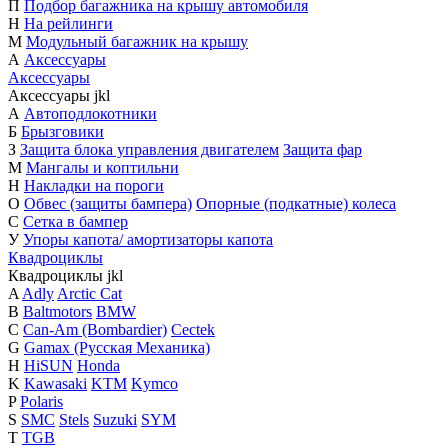
П
Подбор багажника на крышу автомобиля
Н
На рейлинги
М
Модульный багажник на крышу
А
Аксессуары
Аксессуары
Аксессуары
j
k
l
А
Автоподлокотники
Б
Брызговики
З
Защита блока управления двигателем
Защита фар
М
Мангалы и коптильни
Н
Накладки на пороги
О
Обвес (защиты бампера)
Опорные (подкатные) колеса
С
Сетка в бампер
У
Упоры капота/ амортизаторы капота
Квадроциклы
Квадроциклы
j
k
l
A
Adly
Arctic Cat
B
Baltmotors
BMW
C
Can-Am (Bombardier)
Cectek
G
Gamax (Русская Механика)
H
HiSUN
Honda
K
Kawasaki
KTM
Kymco
P
Polaris
S
SMC
Stels
Suzuki
SYM
T
TGB