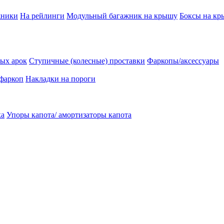
жники
На рейлинги
Модульный багажник на крышу
Боксы на к
ых арок
Ступичные (колесные) проставки
Фаркопы/аксессуары
 фаркоп
Накладки на пороги
ка
Упоры капота/ амортизаторы капота