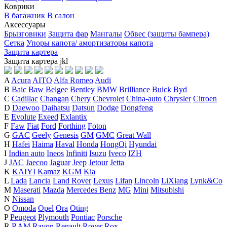
Коврики
В багажник
В салон
Аксессуары
Брызговики
Защита фар
Мангалы
Обвес (защиты бампера)
Сетка
Упоры капота/ амортизаторы капота
Защита картера
Защита картера
j
k
l
A
Acura
AITO
Alfa Romeo
Audi
B
Baic
Baw
Belgee
Bentley
BMW
Brilliance
Buick
Byd
C
Cadillac
Changan
Chery
Chevrolet
China-auto
Chrysler
Citroen
D
Daewoo
Daihatsu
Datsun
Dodge
Dongfeng
E
Evolute
Exeed
Exlantix
F
Faw
Fiat
Ford
Forthing
Foton
G
GAC
Geely
Genesis
GM
GMC
Great Wall
H
Hafei
Haima
Haval
Honda
HongQi
Hyundai
I
Indian auto
Ineos
Infiniti
Isuzu
Iveco
IZH
J
JAC
Jaecoo
Jaguar
Jeep
Jetour
Jetta
K
KAIYI
Kamaz
KGM
Kia
L
Lada
Lancia
Land Rover
Lexus
Lifan
Lincoln
LiXiang
Lynk&Co
M
Maserati
Mazda
Mercedes Benz
MG
Mini
Mitsubishi
N
Nissan
O
Omoda
Opel
Ora
Oting
P
Peugeot
Plymouth
Pontiac
Porsche
R
RAM
Ravon
Renault
Rover
Rox