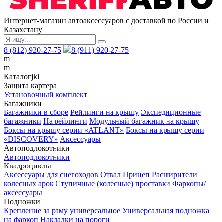
Интернет-магазин автоаксессуаров с доставкой по России и
Казахстану
8 (812) 920-27-75
8 (911) 920-27-75
m
m
Каталог
j
k
l
Защита картера
Установочный комплект
Багажники
Багажники в сборе
Рейлинги на крышу
Экспедиционные
багажники
На рейлинги
Модульный багажник на крышу
Боксы на крышу серии «ATLANT»
Боксы на крышу серии
«DISCOVERY»
Аксессуары
Автоподлокотники
Автоподлокотники
Квадроциклы
Аксессуары для снегоходов
Отвал
Прицеп
Расширители
колесных арок
Ступичные (колесные) проставки
Фаркопы/
аксессуары
Подножки
Крепление за раму универсальное
Универсальная подножка
на фаркоп
Накладки на пороги