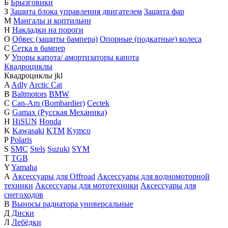
Б
Брызговики
З
Защита блока управления двигателем
Защита фар
М
Мангалы и коптильни
Н
Накладки на пороги
О
Обвес (защиты бампера)
Опорные (подкатные) колеса
С
Сетка в бампер
У
Упоры капота/ амортизаторы капота
Квадроциклы
Квадроциклы
j
k
l
A
Adly
Arctic Cat
B
Baltmotors
BMW
C
Can-Am (Bombardier)
Cectek
G
Gamax (Русская Механика)
H
HiSUN
Honda
K
Kawasaki
KTM
Kymco
P
Polaris
S
SMC
Stels
Suzuki
SYM
T
TGB
Y
Yamaha
А
Аксессуары для Offroad
Аксессуары для водномоторной
техники
Аксессуары для мототехники
Аксессуары для
снегоходов
В
Выносы радиатора универсальные
Д
Диски
Л
Лебёдки