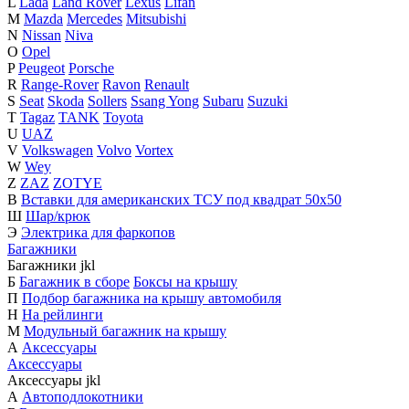
L
Lada
Land Rover
Lexus
Lifan
M
Mazda
Mercedes
Mitsubishi
N
Nissan
Niva
O
Opel
P
Peugeot
Porsche
R
Range-Rover
Ravon
Renault
S
Seat
Skoda
Sollers
Ssang Yong
Subaru
Suzuki
T
Tagaz
TANK
Toyota
U
UAZ
V
Volkswagen
Volvo
Vortex
W
Wey
Z
ZAZ
ZOTYE
В
Вставки для американских ТСУ под квадрат 50х50
Ш
Шар/крюк
Э
Электрика для фаркопов
Багажники
Багажники
j
k
l
Б
Багажник в сборе
Боксы на крышу
П
Подбор багажника на крышу автомобиля
Н
На рейлинги
М
Модульный багажник на крышу
А
Аксессуары
Аксессуары
Аксессуары
j
k
l
А
Автоподлокотники