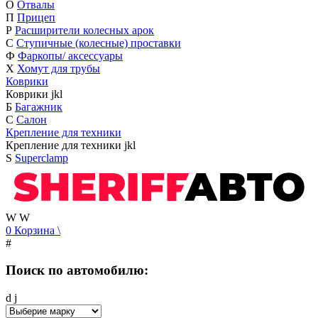
О
Отвалы
П
Прицеп
Р
Расширители колесных арок
С
Ступичные (колесные) проставки
Ф
Фаркопы/ аксессуары
Х
Хомут для трубы
Коврики
Коврики
j
k
l
Б
Багажник
С
Салон
Крепление для техники
Крепление для техники
j
k
l
S
Superclamp
W
W
0
Корзина
\
#
Поиск по автомобилю:
d
j