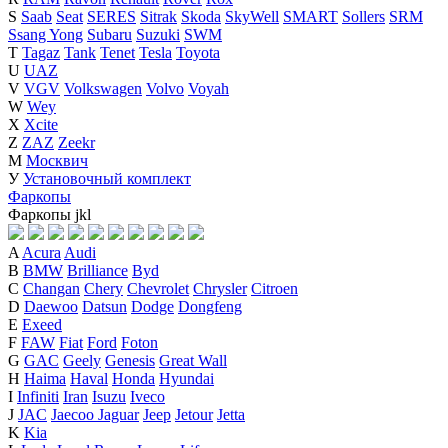
S
Saab
Seat
SERES
Sitrak
Skoda
SkyWell
SMART
Sollers
SRM
Ssang Yong
Subaru
Suzuki
SWM
T
Tagaz
Tank
Tenet
Tesla
Toyota
U
UAZ
V
VGV
Volkswagen
Volvo
Voyah
W
Wey
X
Xcite
Z
ZAZ
Zeekr
М
Москвич
У
Установочный комплект
Фаркопы
Фаркопы
j
k
l
A
Acura
Audi
B
BMW
Brilliance
Byd
C
Changan
Chery
Chevrolet
Chrysler
Citroen
D
Daewoo
Datsun
Dodge
Dongfeng
E
Exeed
F
FAW
Fiat
Ford
Foton
G
GAC
Geely
Genesis
Great Wall
H
Haima
Haval
Honda
Hyundai
I
Infiniti
Iran
Isuzu
Iveco
J
JAC
Jaecoo
Jaguar
Jeep
Jetour
Jetta
K
Kia