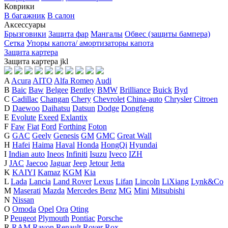
Коврики
В багажник
В салон
Аксессуары
Брызговики
Защита фар
Мангалы
Обвес (защиты бампера)
Сетка
Упоры капота/ амортизаторы капота
Защита картера
Защита картера
j
k
l
A
Acura
AITO
Alfa Romeo
Audi
B
Baic
Baw
Belgee
Bentley
BMW
Brilliance
Buick
Byd
C
Cadillac
Changan
Chery
Chevrolet
China-auto
Chrysler
Citroen
D
Daewoo
Daihatsu
Datsun
Dodge
Dongfeng
E
Evolute
Exeed
Exlantix
F
Faw
Fiat
Ford
Forthing
Foton
G
GAC
Geely
Genesis
GM
GMC
Great Wall
H
Hafei
Haima
Haval
Honda
HongQi
Hyundai
I
Indian auto
Ineos
Infiniti
Isuzu
Iveco
IZH
J
JAC
Jaecoo
Jaguar
Jeep
Jetour
Jetta
K
KAIYI
Kamaz
KGM
Kia
L
Lada
Lancia
Land Rover
Lexus
Lifan
Lincoln
LiXiang
Lynk&Co
M
Maserati
Mazda
Mercedes Benz
MG
Mini
Mitsubishi
N
Nissan
O
Omoda
Opel
Ora
Oting
P
Peugeot
Plymouth
Pontiac
Porsche
R
RAM
Ravon
Renault
Rover
Rox