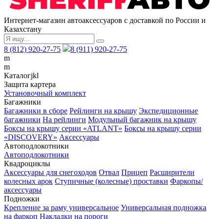
Интернет-магазин автоаксессуаров с доставкой по России и
Казахстану
8 (812) 920-27-75
8 (911) 920-27-75
m
m
Каталог
j
k
l
Защита картера
Установочный комплект
Багажники
Багажники в сборе
Рейлинги на крышу
Экспедиционные
багажники
На рейлинги
Модульный багажник на крышу
Боксы на крышу серии «ATLANT»
Боксы на крышу серии
«DISCOVERY»
Аксессуары
Автоподлокотники
Автоподлокотники
Квадроциклы
Аксессуары для снегоходов
Отвал
Прицеп
Расширители
колесных арок
Ступичные (колесные) проставки
Фаркопы/
аксессуары
Подножки
Крепление за раму универсальное
Универсальная подножка
на фаркоп
Накладки на пороги