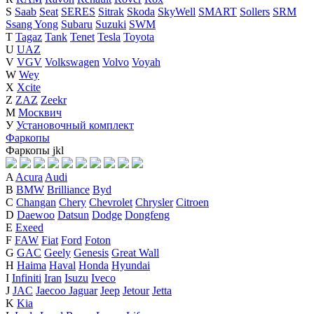
S
Saab
Seat
SERES
Sitrak
Skoda
SkyWell
SMART
Sollers
SRM
Ssang Yong
Subaru
Suzuki
SWM
T
Tagaz
Tank
Tenet
Tesla
Toyota
U
UAZ
V
VGV
Volkswagen
Volvo
Voyah
W
Wey
X
Xcite
Z
ZAZ
Zeekr
М
Москвич
У
Установочный комплект
Фаркопы
Фаркопы
j
k
l
A
Acura
Audi
B
BMW
Brilliance
Byd
C
Changan
Chery
Chevrolet
Chrysler
Citroen
D
Daewoo
Datsun
Dodge
Dongfeng
E
Exeed
F
FAW
Fiat
Ford
Foton
G
GAC
Geely
Genesis
Great Wall
H
Haima
Haval
Honda
Hyundai
I
Infiniti
Iran
Isuzu
Iveco
J
JAC
Jaecoo
Jaguar
Jeep
Jetour
Jetta
K
Kia