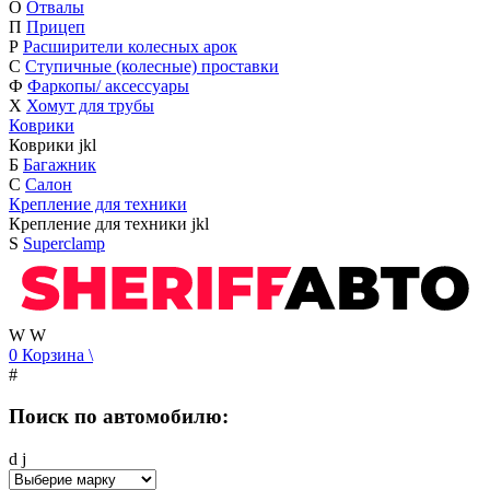
О
Отвалы
П
Прицеп
Р
Расширители колесных арок
С
Ступичные (колесные) проставки
Ф
Фаркопы/ аксессуары
Х
Хомут для трубы
Коврики
Коврики
j
k
l
Б
Багажник
С
Салон
Крепление для техники
Крепление для техники
j
k
l
S
Superclamp
W
W
0
Корзина
\
#
Поиск по автомобилю:
d
j