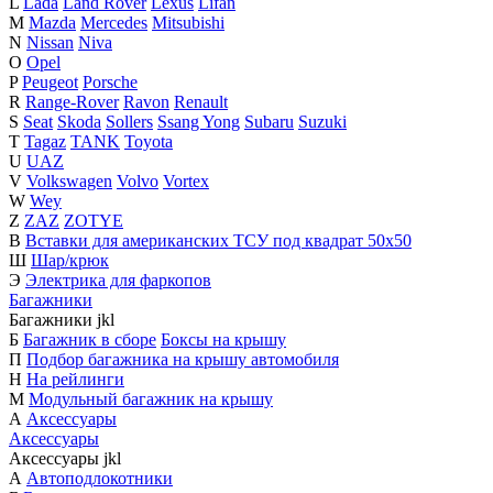
L
Lada
Land Rover
Lexus
Lifan
M
Mazda
Mercedes
Mitsubishi
N
Nissan
Niva
O
Opel
P
Peugeot
Porsche
R
Range-Rover
Ravon
Renault
S
Seat
Skoda
Sollers
Ssang Yong
Subaru
Suzuki
T
Tagaz
TANK
Toyota
U
UAZ
V
Volkswagen
Volvo
Vortex
W
Wey
Z
ZAZ
ZOTYE
В
Вставки для американских ТСУ под квадрат 50х50
Ш
Шар/крюк
Э
Электрика для фаркопов
Багажники
Багажники
j
k
l
Б
Багажник в сборе
Боксы на крышу
П
Подбор багажника на крышу автомобиля
Н
На рейлинги
М
Модульный багажник на крышу
А
Аксессуары
Аксессуары
Аксессуары
j
k
l
А
Автоподлокотники