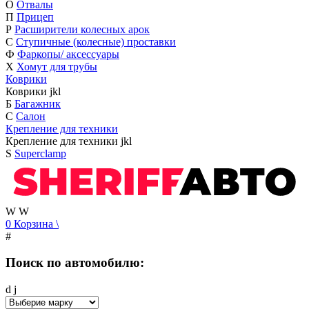
О
Отвалы
П
Прицеп
Р
Расширители колесных арок
С
Ступичные (колесные) проставки
Ф
Фаркопы/ аксессуары
Х
Хомут для трубы
Коврики
Коврики
j
k
l
Б
Багажник
С
Салон
Крепление для техники
Крепление для техники
j
k
l
S
Superclamp
W
W
0
Корзина
\
#
Поиск по автомобилю:
d
j