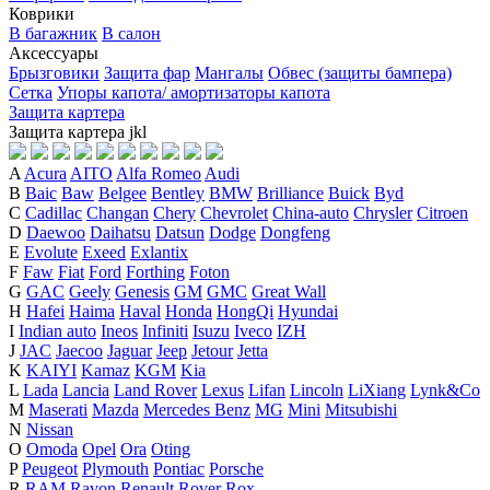
Коврики
В багажник
В салон
Аксессуары
Брызговики
Защита фар
Мангалы
Обвес (защиты бампера)
Сетка
Упоры капота/ амортизаторы капота
Защита картера
Защита картера
j
k
l
A
Acura
AITO
Alfa Romeo
Audi
B
Baic
Baw
Belgee
Bentley
BMW
Brilliance
Buick
Byd
C
Cadillac
Changan
Chery
Chevrolet
China-auto
Chrysler
Citroen
D
Daewoo
Daihatsu
Datsun
Dodge
Dongfeng
E
Evolute
Exeed
Exlantix
F
Faw
Fiat
Ford
Forthing
Foton
G
GAC
Geely
Genesis
GM
GMC
Great Wall
H
Hafei
Haima
Haval
Honda
HongQi
Hyundai
I
Indian auto
Ineos
Infiniti
Isuzu
Iveco
IZH
J
JAC
Jaecoo
Jaguar
Jeep
Jetour
Jetta
K
KAIYI
Kamaz
KGM
Kia
L
Lada
Lancia
Land Rover
Lexus
Lifan
Lincoln
LiXiang
Lynk&Co
M
Maserati
Mazda
Mercedes Benz
MG
Mini
Mitsubishi
N
Nissan
O
Omoda
Opel
Ora
Oting
P
Peugeot
Plymouth
Pontiac
Porsche
R
RAM
Ravon
Renault
Rover
Rox