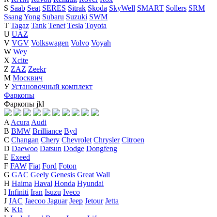
S
Saab
Seat
SERES
Sitrak
Skoda
SkyWell
SMART
Sollers
SRM
Ssang Yong
Subaru
Suzuki
SWM
T
Tagaz
Tank
Tenet
Tesla
Toyota
U
UAZ
V
VGV
Volkswagen
Volvo
Voyah
W
Wey
X
Xcite
Z
ZAZ
Zeekr
М
Москвич
У
Установочный комплект
Фаркопы
Фаркопы
j
k
l
A
Acura
Audi
B
BMW
Brilliance
Byd
C
Changan
Chery
Chevrolet
Chrysler
Citroen
D
Daewoo
Datsun
Dodge
Dongfeng
E
Exeed
F
FAW
Fiat
Ford
Foton
G
GAC
Geely
Genesis
Great Wall
H
Haima
Haval
Honda
Hyundai
I
Infiniti
Iran
Isuzu
Iveco
J
JAC
Jaecoo
Jaguar
Jeep
Jetour
Jetta
K
Kia