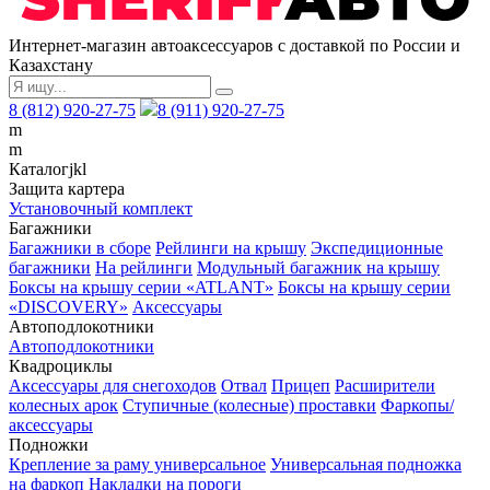
Интернет-магазин автоаксессуаров с доставкой по России и
Казахстану
8 (812) 920-27-75
8 (911) 920-27-75
m
m
Каталог
j
k
l
Защита картера
Установочный комплект
Багажники
Багажники в сборе
Рейлинги на крышу
Экспедиционные
багажники
На рейлинги
Модульный багажник на крышу
Боксы на крышу серии «ATLANT»
Боксы на крышу серии
«DISCOVERY»
Аксессуары
Автоподлокотники
Автоподлокотники
Квадроциклы
Аксессуары для снегоходов
Отвал
Прицеп
Расширители
колесных арок
Ступичные (колесные) проставки
Фаркопы/
аксессуары
Подножки
Крепление за раму универсальное
Универсальная подножка
на фаркоп
Накладки на пороги