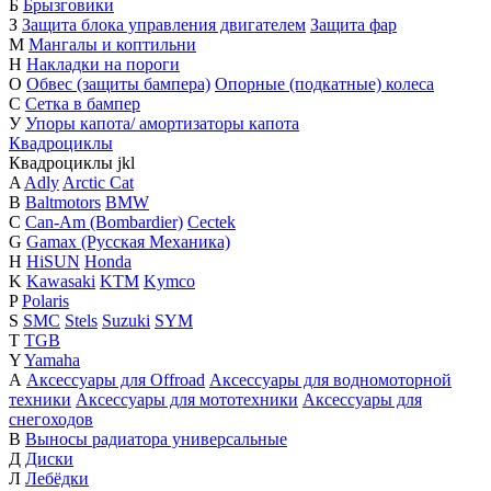
Б
Брызговики
З
Защита блока управления двигателем
Защита фар
М
Мангалы и коптильни
Н
Накладки на пороги
О
Обвес (защиты бампера)
Опорные (подкатные) колеса
С
Сетка в бампер
У
Упоры капота/ амортизаторы капота
Квадроциклы
Квадроциклы
j
k
l
A
Adly
Arctic Cat
B
Baltmotors
BMW
C
Can-Am (Bombardier)
Cectek
G
Gamax (Русская Механика)
H
HiSUN
Honda
K
Kawasaki
KTM
Kymco
P
Polaris
S
SMC
Stels
Suzuki
SYM
T
TGB
Y
Yamaha
А
Аксессуары для Offroad
Аксессуары для водномоторной
техники
Аксессуары для мототехники
Аксессуары для
снегоходов
В
Выносы радиатора универсальные
Д
Диски
Л
Лебёдки