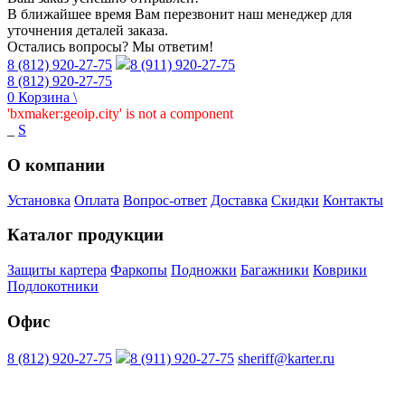
В ближайшее время Вам перезвонит наш менеджер для
уточнения деталей заказа.
Остались вопросы? Мы ответим!
8 (812) 920-27-75
8 (911) 920-27-75
8 (812) 920-27-75
0
Корзина
\
'bxmaker:geoip.city' is not a component
_
S
О компании
Установка
Оплата
Вопрос-ответ
Доставка
Скидки
Контакты
Каталог продукции
Защиты картера
Фаркопы
Подножки
Багажники
Коврики
Подлокотники
Офис
8 (812) 920-27-75
8 (911) 920-27-75
sheriff@karter.ru