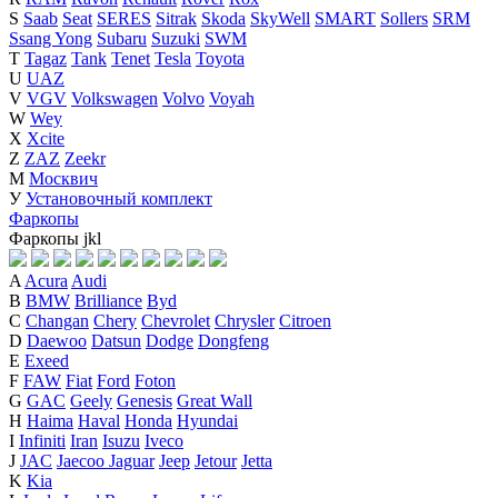
S
Saab
Seat
SERES
Sitrak
Skoda
SkyWell
SMART
Sollers
SRM
Ssang Yong
Subaru
Suzuki
SWM
T
Tagaz
Tank
Tenet
Tesla
Toyota
U
UAZ
V
VGV
Volkswagen
Volvo
Voyah
W
Wey
X
Xcite
Z
ZAZ
Zeekr
М
Москвич
У
Установочный комплект
Фаркопы
Фаркопы
j
k
l
A
Acura
Audi
B
BMW
Brilliance
Byd
C
Changan
Chery
Chevrolet
Chrysler
Citroen
D
Daewoo
Datsun
Dodge
Dongfeng
E
Exeed
F
FAW
Fiat
Ford
Foton
G
GAC
Geely
Genesis
Great Wall
H
Haima
Haval
Honda
Hyundai
I
Infiniti
Iran
Isuzu
Iveco
J
JAC
Jaecoo
Jaguar
Jeep
Jetour
Jetta
K
Kia