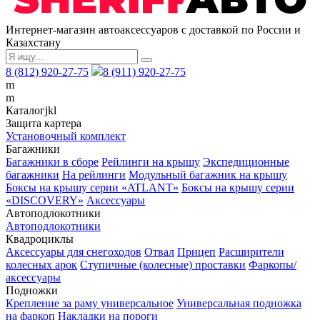
Интернет-магазин автоаксессуаров с доставкой по России и
Казахстану
8 (812) 920-27-75
8 (911) 920-27-75
m
m
Каталог
j
k
l
Защита картера
Установочный комплект
Багажники
Багажники в сборе
Рейлинги на крышу
Экспедиционные
багажники
На рейлинги
Модульный багажник на крышу
Боксы на крышу серии «ATLANT»
Боксы на крышу серии
«DISCOVERY»
Аксессуары
Автоподлокотники
Автоподлокотники
Квадроциклы
Аксессуары для снегоходов
Отвал
Прицеп
Расширители
колесных арок
Ступичные (колесные) проставки
Фаркопы/
аксессуары
Подножки
Крепление за раму универсальное
Универсальная подножка
на фаркоп
Накладки на пороги