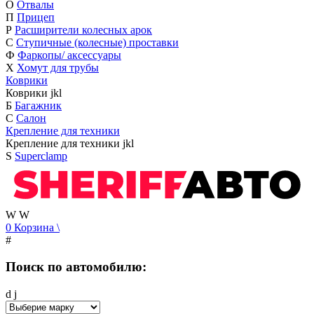
О
Отвалы
П
Прицеп
Р
Расширители колесных арок
С
Ступичные (колесные) проставки
Ф
Фаркопы/ аксессуары
Х
Хомут для трубы
Коврики
Коврики
j
k
l
Б
Багажник
С
Салон
Крепление для техники
Крепление для техники
j
k
l
S
Superclamp
W
W
0
Корзина
\
#
Поиск по автомобилю:
d
j