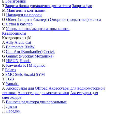
Б
Брызговики
З
Защита блока управления двигателем
Защита фар
М
Мангалы и коптильни
Н
Накладки на пороги
О
Обвес (защиты бампера)
Опорные (подкатные) колеса
С
Сетка в бампер
У
Упоры капота/ амортизаторы капота
Квадроциклы
Квадроциклы
j
k
l
A
Adly
Arctic Cat
B
Baltmotors
BMW
C
Can-Am (Bombardier)
Cectek
G
Gamax (Русская Механика)
H
HiSUN
Honda
K
Kawasaki
KTM
Kymco
P
Polaris
S
SMC
Stels
Suzuki
SYM
T
TGB
Y
Yamaha
А
Аксессуары для Offroad
Аксессуары для водномоторной
техники
Аксессуары для мототехники
Аксессуары для
снегоходов
В
Выносы радиатора универсальные
Д
Диски
Л
Лебёдки