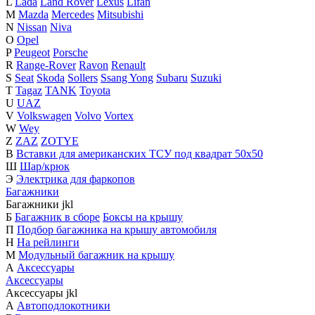
L
Lada
Land Rover
Lexus
Lifan
M
Mazda
Mercedes
Mitsubishi
N
Nissan
Niva
O
Opel
P
Peugeot
Porsche
R
Range-Rover
Ravon
Renault
S
Seat
Skoda
Sollers
Ssang Yong
Subaru
Suzuki
T
Tagaz
TANK
Toyota
U
UAZ
V
Volkswagen
Volvo
Vortex
W
Wey
Z
ZAZ
ZOTYE
В
Вставки для американских ТСУ под квадрат 50х50
Ш
Шар/крюк
Э
Электрика для фаркопов
Багажники
Багажники
j
k
l
Б
Багажник в сборе
Боксы на крышу
П
Подбор багажника на крышу автомобиля
Н
На рейлинги
М
Модульный багажник на крышу
А
Аксессуары
Аксессуары
Аксессуары
j
k
l
А
Автоподлокотники