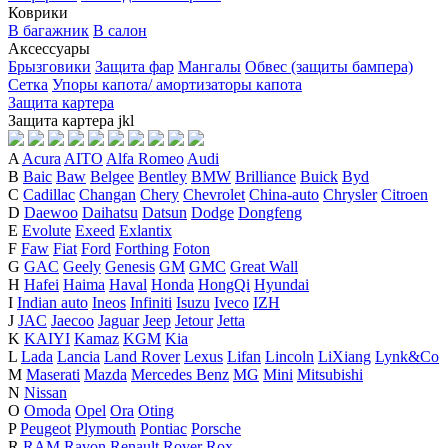
Коврики
В багажник
В салон
Аксессуары
Брызговики
Защита фар
Мангалы
Обвес (защиты бампера)
Сетка
Упоры капота/ амортизаторы капота
Защита картера
Защита картера
j
k
l
A
Acura
AITO
Alfa Romeo
Audi
B
Baic
Baw
Belgee
Bentley
BMW
Brilliance
Buick
Byd
C
Cadillac
Changan
Chery
Chevrolet
China-auto
Chrysler
Citroen
D
Daewoo
Daihatsu
Datsun
Dodge
Dongfeng
E
Evolute
Exeed
Exlantix
F
Faw
Fiat
Ford
Forthing
Foton
G
GAC
Geely
Genesis
GM
GMC
Great Wall
H
Hafei
Haima
Haval
Honda
HongQi
Hyundai
I
Indian auto
Ineos
Infiniti
Isuzu
Iveco
IZH
J
JAC
Jaecoo
Jaguar
Jeep
Jetour
Jetta
K
KAIYI
Kamaz
KGM
Kia
L
Lada
Lancia
Land Rover
Lexus
Lifan
Lincoln
LiXiang
Lynk&Co
M
Maserati
Mazda
Mercedes Benz
MG
Mini
Mitsubishi
N
Nissan
O
Omoda
Opel
Ora
Oting
P
Peugeot
Plymouth
Pontiac
Porsche
R
RAM
Ravon
Renault
Rover
Rox