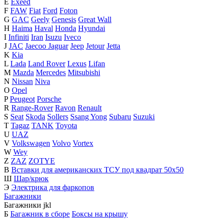
E
Exeed
F
FAW
Fiat
Ford
Foton
G
GAC
Geely
Genesis
Great Wall
H
Haima
Haval
Honda
Hyundai
I
Infiniti
Iran
Isuzu
Iveco
J
JAC
Jaecoo
Jaguar
Jeep
Jetour
Jetta
K
Kia
L
Lada
Land Rover
Lexus
Lifan
M
Mazda
Mercedes
Mitsubishi
N
Nissan
Niva
O
Opel
P
Peugeot
Porsche
R
Range-Rover
Ravon
Renault
S
Seat
Skoda
Sollers
Ssang Yong
Subaru
Suzuki
T
Tagaz
TANK
Toyota
U
UAZ
V
Volkswagen
Volvo
Vortex
W
Wey
Z
ZAZ
ZOTYE
В
Вставки для американских ТСУ под квадрат 50х50
Ш
Шар/крюк
Э
Электрика для фаркопов
Багажники
Багажники
j
k
l
Б
Багажник в сборе
Боксы на крышу