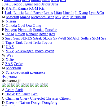
J
JAC
Jaecoo
Jaguar
Jeep
Jetour
Jetta
K
KAIYI
Kamaz
KGM
Kia
L
Lada
Lancia
Land Rover
Lexus
Lifan
Lincoln
LiXiang
Lynk&Co
M
Maserati
Mazda
Mercedes Benz
MG
Mini
Mitsubishi
N
Nissan
O
Omoda
Opel
Ora
Oting
P
Peugeot
Plymouth
Pontiac
Porsche
R
RAM
Ravon
Renault
Rover
Rox
S
Saab
Seat
SERES
Sitrak
Skoda
SkyWell
SMART
Sollers
SRM
Ss
T
Tagaz
Tank
Tenet
Tesla
Toyota
U
UAZ
V
VGV
Volkswagen
Volvo
Voyah
W
Wey
X
Xcite
Z
ZAZ
Zeekr
М
Москвич
У
Установочный комплект
Фаркопы
Фаркопы
j
k
l
A
Acura
Audi
B
BMW
Brilliance
Byd
C
Changan
Chery
Chevrolet
Chrysler
Citroen
D
Daewoo
Datsun
Dodge
Dongfeng