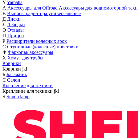
Y
Yamaha
А
Аксессуары для Offroad
Аксессуары для водномоторной тех
В
Выносы радиатора универсальные
Д
Диски
Л
Лебёдки
О
Отвалы
П
Прицеп
Р
Расширители колесных арок
С
Ступичные (колесные) проставки
Ф
Фаркопы/ аксессуары
Х
Хомут для трубы
Коврики
Коврики
j
k
l
Б
Багажник
С
Салон
Крепление для техники
Крепление для техники
j
k
l
S
Superclamp