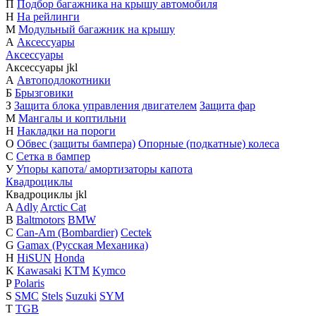
П
Подбор багажника на крышу автомобиля
Н
На рейлинги
М
Модульный багажник на крышу
А
Аксессуары
Аксессуары
Аксессуары
j
k
l
А
Автоподлокотники
Б
Брызговики
З
Защита блока управления двигателем
Защита фар
М
Мангалы и коптильни
Н
Накладки на пороги
О
Обвес (защиты бампера)
Опорные (подкатные) колеса
С
Сетка в бампер
У
Упоры капота/ амортизаторы капота
Квадроциклы
Квадроциклы
j
k
l
A
Adly
Arctic Cat
B
Baltmotors
BMW
C
Can-Am (Bombardier)
Cectek
G
Gamax (Русская Механика)
H
HiSUN
Honda
K
Kawasaki
KTM
Kymco
P
Polaris
S
SMC
Stels
Suzuki
SYM
T
TGB