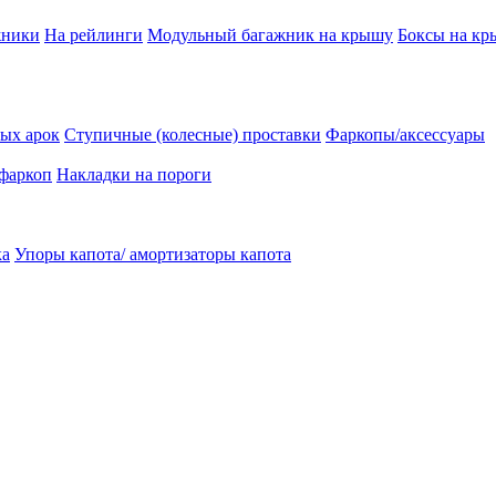
жники
На рейлинги
Модульный багажник на крышу
Боксы на к
ых арок
Ступичные (колесные) проставки
Фаркопы/аксессуары
 фаркоп
Накладки на пороги
ка
Упоры капота/ амортизаторы капота