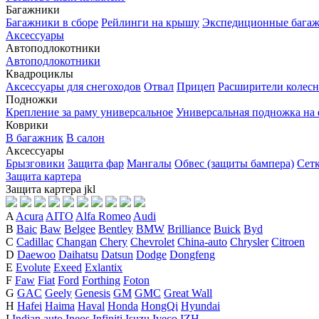
Багажники
Багажники в сборе
Рейлинги на крышу
Экспедиционные бага
Аксессуары
Автоподлокотники
Автоподлокотники
Квадроциклы
Аксессуары для снегоходов
Отвал
Прицеп
Расширители колесн
Подножки
Крепление за раму универсальное
Универсальная подножка на
Коврики
В багажник
В салон
Аксессуары
Брызговики
Защита фар
Мангалы
Обвес (защиты бампера)
Сет
Защита картера
Защита картера
j
k
l
A
Acura
AITO
Alfa Romeo
Audi
B
Baic
Baw
Belgee
Bentley
BMW
Brilliance
Buick
Byd
C
Cadillac
Changan
Chery
Chevrolet
China-auto
Chrysler
Citroen
D
Daewoo
Daihatsu
Datsun
Dodge
Dongfeng
E
Evolute
Exeed
Exlantix
F
Faw
Fiat
Ford
Forthing
Foton
G
GAC
Geely
Genesis
GM
GMC
Great Wall
H
Hafei
Haima
Haval
Honda
HongQi
Hyundai
I
Indian auto
Ineos
Infiniti
Isuzu
Iveco
IZH