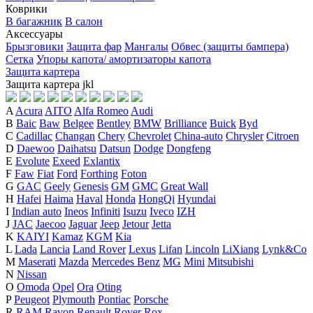
Коврики
В багажник
В салон
Аксессуары
Брызговики
Защита фар
Мангалы
Обвес (защиты бампера)
Сетка
Упоры капота/ амортизаторы капота
Защита картера
Защита картера
j
k
l
A
Acura
AITO
Alfa Romeo
Audi
B
Baic
Baw
Belgee
Bentley
BMW
Brilliance
Buick
Byd
C
Cadillac
Changan
Chery
Chevrolet
China-auto
Chrysler
Citroen
D
Daewoo
Daihatsu
Datsun
Dodge
Dongfeng
E
Evolute
Exeed
Exlantix
F
Faw
Fiat
Ford
Forthing
Foton
G
GAC
Geely
Genesis
GM
GMC
Great Wall
H
Hafei
Haima
Haval
Honda
HongQi
Hyundai
I
Indian auto
Ineos
Infiniti
Isuzu
Iveco
IZH
J
JAC
Jaecoo
Jaguar
Jeep
Jetour
Jetta
K
KAIYI
Kamaz
KGM
Kia
L
Lada
Lancia
Land Rover
Lexus
Lifan
Lincoln
LiXiang
Lynk&Co
M
Maserati
Mazda
Mercedes Benz
MG
Mini
Mitsubishi
N
Nissan
O
Omoda
Opel
Ora
Oting
P
Peugeot
Plymouth
Pontiac
Porsche
R
RAM
Ravon
Renault
Rover
Rox