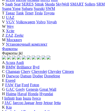
S
Saab
Seat
SERES
Sitrak
Skoda
SkyWell
SMART
Sollers
SRM
Ssang Yong
Subaru
Suzuki
SWM
T
Tagaz
Tank
Tenet
Tesla
Toyota
U
UAZ
V
VGV
Volkswagen
Volvo
Voyah
W
Wey
X
Xcite
Z
ZAZ
Zeekr
М
Москвич
У
Установочный комплект
Фаркопы
Фаркопы
j
k
l
A
Acura
Audi
B
BMW
Brilliance
Byd
C
Changan
Chery
Chevrolet
Chrysler
Citroen
D
Daewoo
Datsun
Dodge
Dongfeng
E
Exeed
F
FAW
Fiat
Ford
Foton
G
GAC
Geely
Genesis
Great Wall
H
Haima
Haval
Honda
Hyundai
I
Infiniti
Iran
Isuzu
Iveco
J
JAC
Jaecoo
Jaguar
Jeep
Jetour
Jetta
K
Kia