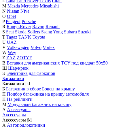
L
Lada
Land Rover
Lexus
Lifan
M
Mazda
Mercedes
Mitsubishi
N
Nissan
Niva
O
Opel
P
Peugeot
Porsche
R
Range-Rover
Ravon
Renault
S
Seat
Skoda
Sollers
Ssang Yong
Subaru
Suzuki
T
Tagaz
TANK
Toyota
U
UAZ
V
Volkswagen
Volvo
Vortex
W
Wey
Z
ZAZ
ZOTYE
В
Вставки для американских ТСУ под квадрат 50х50
Ш
Шар/крюк
Э
Электрика для фаркопов
Багажники
Багажники
j
k
l
Б
Багажник в сборе
Боксы на крышу
П
Подбор багажника на крышу автомобиля
Н
На рейлинги
М
Модульный багажник на крышу
А
Аксессуары
Аксессуары
Аксессуары
j
k
l
А
Автоподлокотники