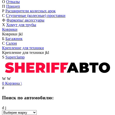
О
Отвалы
П
Прицеп
Р
Расширители колесных арок
С
Ступичные (колесные) проставки
Ф
Фаркопы/ аксессуары
Х
Хомут для трубы
Коврики
Коврики
j
k
l
Б
Багажник
С
Салон
Крепление для техники
Крепление для техники
j
k
l
S
Superclamp
W
W
0
Корзина
\
#
Поиск по автомобилю:
d
j