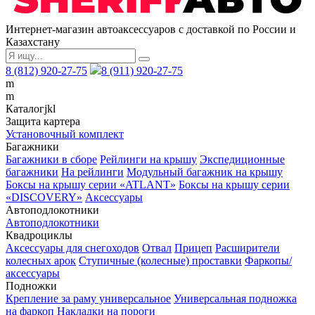
Интернет-магазин автоаксессуаров с доставкой по России и
Казахстану
8 (812) 920-27-75
8 (911) 920-27-75
m
m
Каталог
j
k
l
Защита картера
Установочный комплект
Багажники
Багажники в сборе
Рейлинги на крышу
Экспедиционные
багажники
На рейлинги
Модульный багажник на крышу
Боксы на крышу серии «ATLANT»
Боксы на крышу серии
«DISCOVERY»
Аксессуары
Автоподлокотники
Автоподлокотники
Квадроциклы
Аксессуары для снегоходов
Отвал
Прицеп
Расширители
колесных арок
Ступичные (колесные) проставки
Фаркопы/
аксессуары
Подножки
Крепление за раму универсальное
Универсальная подножка
на фаркоп
Накладки на пороги