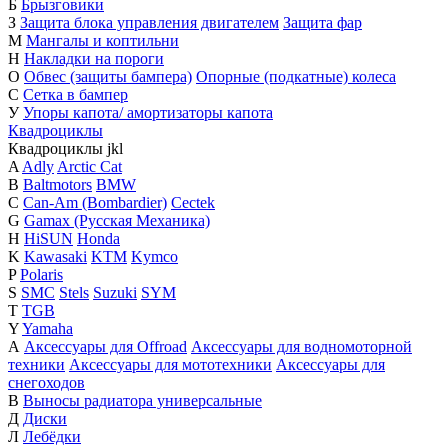
Б
Брызговики
З
Защита блока управления двигателем
Защита фар
М
Мангалы и коптильни
Н
Накладки на пороги
О
Обвес (защиты бампера)
Опорные (подкатные) колеса
С
Сетка в бампер
У
Упоры капота/ амортизаторы капота
Квадроциклы
Квадроциклы
j
k
l
A
Adly
Arctic Cat
B
Baltmotors
BMW
C
Can-Am (Bombardier)
Cectek
G
Gamax (Русская Механика)
H
HiSUN
Honda
K
Kawasaki
KTM
Kymco
P
Polaris
S
SMC
Stels
Suzuki
SYM
T
TGB
Y
Yamaha
А
Аксессуары для Offroad
Аксессуары для водномоторной
техники
Аксессуары для мототехники
Аксессуары для
снегоходов
В
Выносы радиатора универсальные
Д
Диски
Л
Лебёдки