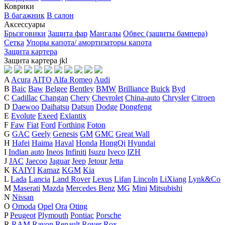
Коврики
В багажник
В салон
Аксессуары
Брызговики
Защита фар
Мангалы
Обвес (защиты бампера)
Сетка
Упоры капота/ амортизаторы капота
Защита картера
Защита картера
j
k
l
A
Acura
AITO
Alfa Romeo
Audi
B
Baic
Baw
Belgee
Bentley
BMW
Brilliance
Buick
Byd
C
Cadillac
Changan
Chery
Chevrolet
China-auto
Chrysler
Citroen
D
Daewoo
Daihatsu
Datsun
Dodge
Dongfeng
E
Evolute
Exeed
Exlantix
F
Faw
Fiat
Ford
Forthing
Foton
G
GAC
Geely
Genesis
GM
GMC
Great Wall
H
Hafei
Haima
Haval
Honda
HongQi
Hyundai
I
Indian auto
Ineos
Infiniti
Isuzu
Iveco
IZH
J
JAC
Jaecoo
Jaguar
Jeep
Jetour
Jetta
K
KAIYI
Kamaz
KGM
Kia
L
Lada
Lancia
Land Rover
Lexus
Lifan
Lincoln
LiXiang
Lynk&Co
M
Maserati
Mazda
Mercedes Benz
MG
Mini
Mitsubishi
N
Nissan
O
Omoda
Opel
Ora
Oting
P
Peugeot
Plymouth
Pontiac
Porsche
R
RAM
Ravon
Renault
Rover
Rox