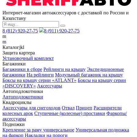
Интернет-магазин автоаксессуаров с доставкой по России и
Казахстану
8 (812) 920-27-75
8 (911) 920-27-75
m
m
Каталог
j
k
l
Защита картера
Установочный комплект
Багажники
Багажники в сборе
Рейлинги на крышу
Экспедиционные
багажники
На рейлинги
Модульный багажник на крышу
Боксы на крышу серии «ATLANT»
Боксы на крышу серии
«DISCOVERY»
Аксессуары
Автоподлокотники
Автоподлокотники
Квадроциклы
Аксессуары для снегоходов
Отвал
Прицеп
Расширители
колесных арок
Ступичные (колесные) проставки
Фаркопы/
аксессуары
Подножки
Крепление за раму универсальное
Универсальная подножка
на фаркоп
Накладки на пороги