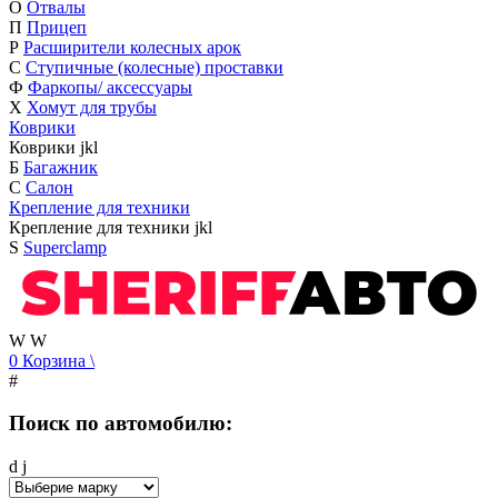
О
Отвалы
П
Прицеп
Р
Расширители колесных арок
С
Ступичные (колесные) проставки
Ф
Фаркопы/ аксессуары
Х
Хомут для трубы
Коврики
Коврики
j
k
l
Б
Багажник
С
Салон
Крепление для техники
Крепление для техники
j
k
l
S
Superclamp
W
W
0
Корзина
\
#
Поиск по автомобилю:
d
j