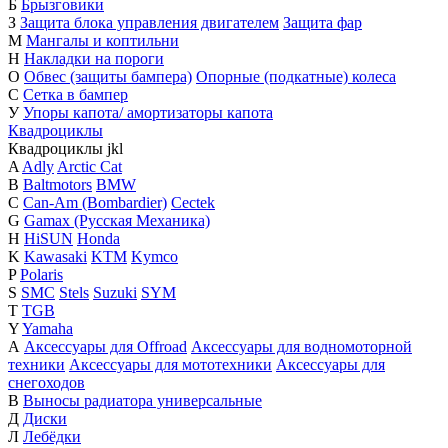
Б
Брызговики
З
Защита блока управления двигателем
Защита фар
М
Мангалы и коптильни
Н
Накладки на пороги
О
Обвес (защиты бампера)
Опорные (подкатные) колеса
С
Сетка в бампер
У
Упоры капота/ амортизаторы капота
Квадроциклы
Квадроциклы
j
k
l
A
Adly
Arctic Cat
B
Baltmotors
BMW
C
Can-Am (Bombardier)
Cectek
G
Gamax (Русская Механика)
H
HiSUN
Honda
K
Kawasaki
KTM
Kymco
P
Polaris
S
SMC
Stels
Suzuki
SYM
T
TGB
Y
Yamaha
А
Аксессуары для Offroad
Аксессуары для водномоторной
техники
Аксессуары для мототехники
Аксессуары для
снегоходов
В
Выносы радиатора универсальные
Д
Диски
Л
Лебёдки