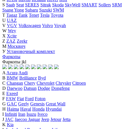
S
Saab
Seat
SERES
Sitrak
Skoda
SkyWell
SMART
Sollers
SRM
Ssang Yong
Subaru
Suzuki
SWM
T
Tagaz
Tank
Tenet
Tesla
Toyota
U
UAZ
V
VGV
Volkswagen
Volvo
Voyah
W
Wey
X
Xcite
Z
ZAZ
Zeekr
М
Москвич
У
Установочный комплект
Фаркопы
Фаркопы
j
k
l
A
Acura
Audi
B
BMW
Brilliance
Byd
C
Changan
Chery
Chevrolet
Chrysler
Citroen
D
Daewoo
Datsun
Dodge
Dongfeng
E
Exeed
F
FAW
Fiat
Ford
Foton
G
GAC
Geely
Genesis
Great Wall
H
Haima
Haval
Honda
Hyundai
I
Infiniti
Iran
Isuzu
Iveco
J
JAC
Jaecoo
Jaguar
Jeep
Jetour
Jetta
K
Kia