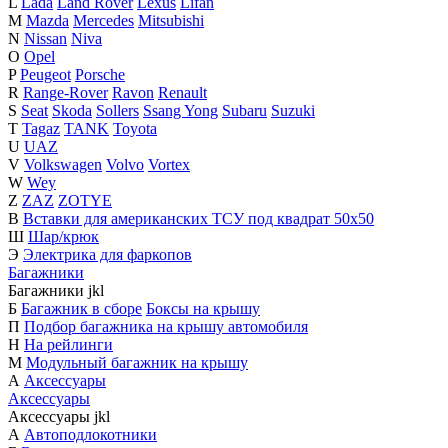
L
Lada
Land Rover
Lexus
Lifan
M
Mazda
Mercedes
Mitsubishi
N
Nissan
Niva
O
Opel
P
Peugeot
Porsche
R
Range-Rover
Ravon
Renault
S
Seat
Skoda
Sollers
Ssang Yong
Subaru
Suzuki
T
Tagaz
TANK
Toyota
U
UAZ
V
Volkswagen
Volvo
Vortex
W
Wey
Z
ZAZ
ZOTYE
В
Вставки для американских ТСУ под квадрат 50х50
Ш
Шар/крюк
Э
Электрика для фаркопов
Багажники
Багажники
j
k
l
Б
Багажник в сборе
Боксы на крышу
П
Подбор багажника на крышу автомобиля
Н
На рейлинги
М
Модульный багажник на крышу
А
Аксессуары
Аксессуары
Аксессуары
j
k
l
А
Автоподлокотники