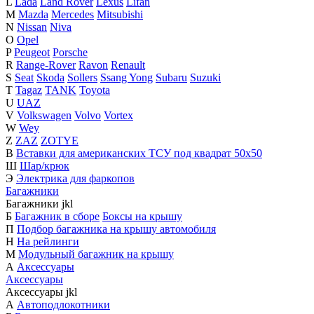
L
Lada
Land Rover
Lexus
Lifan
M
Mazda
Mercedes
Mitsubishi
N
Nissan
Niva
O
Opel
P
Peugeot
Porsche
R
Range-Rover
Ravon
Renault
S
Seat
Skoda
Sollers
Ssang Yong
Subaru
Suzuki
T
Tagaz
TANK
Toyota
U
UAZ
V
Volkswagen
Volvo
Vortex
W
Wey
Z
ZAZ
ZOTYE
В
Вставки для американских ТСУ под квадрат 50х50
Ш
Шар/крюк
Э
Электрика для фаркопов
Багажники
Багажники
j
k
l
Б
Багажник в сборе
Боксы на крышу
П
Подбор багажника на крышу автомобиля
Н
На рейлинги
М
Модульный багажник на крышу
А
Аксессуары
Аксессуары
Аксессуары
j
k
l
А
Автоподлокотники