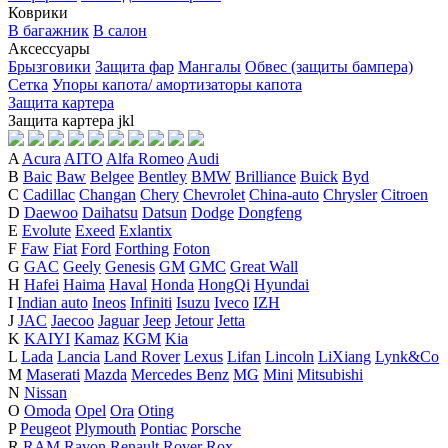
Коврики
В багажник
В салон
Аксессуары
Брызговики
Защита фар
Мангалы
Обвес (защиты бампера)
Сетка
Упоры капота/ амортизаторы капота
Защита картера
Защита картера
j
k
l
A
Acura
AITO
Alfa Romeo
Audi
B
Baic
Baw
Belgee
Bentley
BMW
Brilliance
Buick
Byd
C
Cadillac
Changan
Chery
Chevrolet
China-auto
Chrysler
Citroen
D
Daewoo
Daihatsu
Datsun
Dodge
Dongfeng
E
Evolute
Exeed
Exlantix
F
Faw
Fiat
Ford
Forthing
Foton
G
GAC
Geely
Genesis
GM
GMC
Great Wall
H
Hafei
Haima
Haval
Honda
HongQi
Hyundai
I
Indian auto
Ineos
Infiniti
Isuzu
Iveco
IZH
J
JAC
Jaecoo
Jaguar
Jeep
Jetour
Jetta
K
KAIYI
Kamaz
KGM
Kia
L
Lada
Lancia
Land Rover
Lexus
Lifan
Lincoln
LiXiang
Lynk&Co
M
Maserati
Mazda
Mercedes Benz
MG
Mini
Mitsubishi
N
Nissan
O
Omoda
Opel
Ora
Oting
P
Peugeot
Plymouth
Pontiac
Porsche
R
RAM
Ravon
Renault
Rover
Rox