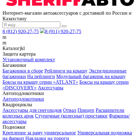
Интернет-магазин автоаксессуаров с доставкой по России и
Казахстану
8 (812) 920-27-75
8 (911) 920-27-75
m
m
Каталог
j
k
l
Защита картера
Установочный комплект
Багажники
Багажники в сборе
Рейлинги на крышу
Экспедиционные
багажники
На рейлинги
Модульный багажник на крышу
Боксы на крышу серии «ATLANT»
Боксы на крышу серии
«DISCOVERY»
Аксессуары
Автоподлокотники
Автоподлокотники
Квадроциклы
Аксессуары для снегоходов
Отвал
Прицеп
Расширители
колесных арок
Ступичные (колесные) проставки
Фаркопы/
аксессуары
Подножки
Крепление за раму универсальное
Универсальная подножка
на фаркоп
Накладки на пороги