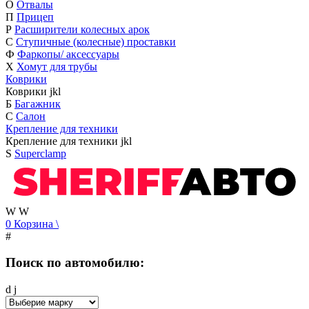
О
Отвалы
П
Прицеп
Р
Расширители колесных арок
С
Ступичные (колесные) проставки
Ф
Фаркопы/ аксессуары
Х
Хомут для трубы
Коврики
Коврики
j
k
l
Б
Багажник
С
Салон
Крепление для техники
Крепление для техники
j
k
l
S
Superclamp
W
W
0
Корзина
\
#
Поиск по автомобилю:
d
j