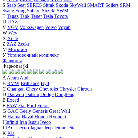
S
Saab
Seat
SERES
Sitrak
Skoda
SkyWell
SMART
Sollers
SRM
Ssang Yong
Subaru
Suzuki
SWM
T
Tagaz
Tank
Tenet
Tesla
Toyota
U
UAZ
V
VGV
Volkswagen
Volvo
Voyah
W
Wey
X
Xcite
Z
ZAZ
Zeekr
М
Москвич
У
Установочный комплект
Фаркопы
Фаркопы
j
k
l
A
Acura
Audi
B
BMW
Brilliance
Byd
C
Changan
Chery
Chevrolet
Chrysler
Citroen
D
Daewoo
Datsun
Dodge
Dongfeng
E
Exeed
F
FAW
Fiat
Ford
Foton
G
GAC
Geely
Genesis
Great Wall
H
Haima
Haval
Honda
Hyundai
I
Infiniti
Iran
Isuzu
Iveco
J
JAC
Jaecoo
Jaguar
Jeep
Jetour
Jetta
K
Kia