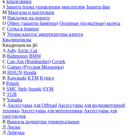
Б
Брызговики
З
Защита блока управления двигателем
Защита фар
М
Мангалы и коптильни
Н
Накладки на пороги
О
Обвес (защиты бампера)
Опорные (подкатные) колеса
С
Сетка в бампер
У
Упоры капота/ амортизаторы капота
Квадроциклы
Квадроциклы
j
k
l
A
Adly
Arctic Cat
B
Baltmotors
BMW
C
Can-Am (Bombardier)
Cectek
G
Gamax (Русская Механика)
H
HiSUN
Honda
K
Kawasaki
KTM
Kymco
P
Polaris
S
SMC
Stels
Suzuki
SYM
T
TGB
Y
Yamaha
А
Аксессуары для Offroad
Аксессуары для водномоторной
техники
Аксессуары для мототехники
Аксессуары для
снегоходов
В
Выносы радиатора универсальные
Д
Диски
Л
Лебёдки