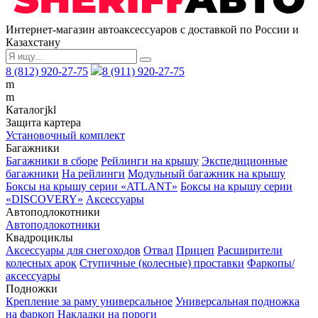
Интернет-магазин автоаксессуаров с доставкой по России и
Казахстану
8 (812) 920-27-75
8 (911) 920-27-75
m
m
Каталог
j
k
l
Защита картера
Установочный комплект
Багажники
Багажники в сборе
Рейлинги на крышу
Экспедиционные
багажники
На рейлинги
Модульный багажник на крышу
Боксы на крышу серии «ATLANT»
Боксы на крышу серии
«DISCOVERY»
Аксессуары
Автоподлокотники
Автоподлокотники
Квадроциклы
Аксессуары для снегоходов
Отвал
Прицеп
Расширители
колесных арок
Ступичные (колесные) проставки
Фаркопы/
аксессуары
Подножки
Крепление за раму универсальное
Универсальная подножка
на фаркоп
Накладки на пороги