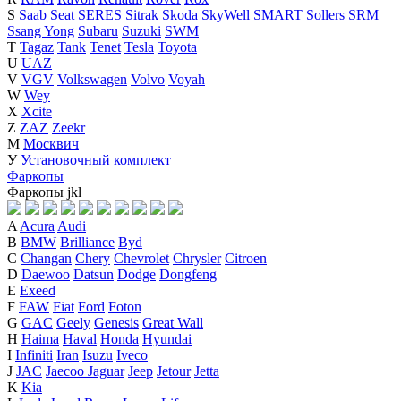
S
Saab
Seat
SERES
Sitrak
Skoda
SkyWell
SMART
Sollers
SRM
Ssang Yong
Subaru
Suzuki
SWM
T
Tagaz
Tank
Tenet
Tesla
Toyota
U
UAZ
V
VGV
Volkswagen
Volvo
Voyah
W
Wey
X
Xcite
Z
ZAZ
Zeekr
М
Москвич
У
Установочный комплект
Фаркопы
Фаркопы
j
k
l
A
Acura
Audi
B
BMW
Brilliance
Byd
C
Changan
Chery
Chevrolet
Chrysler
Citroen
D
Daewoo
Datsun
Dodge
Dongfeng
E
Exeed
F
FAW
Fiat
Ford
Foton
G
GAC
Geely
Genesis
Great Wall
H
Haima
Haval
Honda
Hyundai
I
Infiniti
Iran
Isuzu
Iveco
J
JAC
Jaecoo
Jaguar
Jeep
Jetour
Jetta
K
Kia