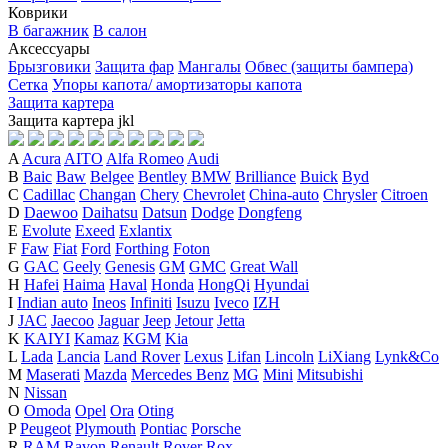
Коврики
В багажник
В салон
Аксессуары
Брызговики
Защита фар
Мангалы
Обвес (защиты бампера)
Сетка
Упоры капота/ амортизаторы капота
Защита картера
Защита картера
j
k
l
A
Acura
AITO
Alfa Romeo
Audi
B
Baic
Baw
Belgee
Bentley
BMW
Brilliance
Buick
Byd
C
Cadillac
Changan
Chery
Chevrolet
China-auto
Chrysler
Citroen
D
Daewoo
Daihatsu
Datsun
Dodge
Dongfeng
E
Evolute
Exeed
Exlantix
F
Faw
Fiat
Ford
Forthing
Foton
G
GAC
Geely
Genesis
GM
GMC
Great Wall
H
Hafei
Haima
Haval
Honda
HongQi
Hyundai
I
Indian auto
Ineos
Infiniti
Isuzu
Iveco
IZH
J
JAC
Jaecoo
Jaguar
Jeep
Jetour
Jetta
K
KAIYI
Kamaz
KGM
Kia
L
Lada
Lancia
Land Rover
Lexus
Lifan
Lincoln
LiXiang
Lynk&Co
M
Maserati
Mazda
Mercedes Benz
MG
Mini
Mitsubishi
N
Nissan
O
Omoda
Opel
Ora
Oting
P
Peugeot
Plymouth
Pontiac
Porsche
R
RAM
Ravon
Renault
Rover
Rox