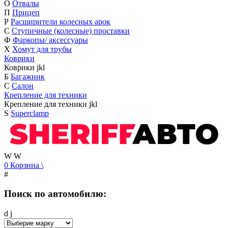
О
Отвалы
П
Прицеп
Р
Расширители колесных арок
С
Ступичные (колесные) проставки
Ф
Фаркопы/ аксессуары
Х
Хомут для трубы
Коврики
Коврики
j
k
l
Б
Багажник
С
Салон
Крепление для техники
Крепление для техники
j
k
l
S
Superclamp
W
W
0
Корзина
\
#
Поиск по автомобилю:
d
j