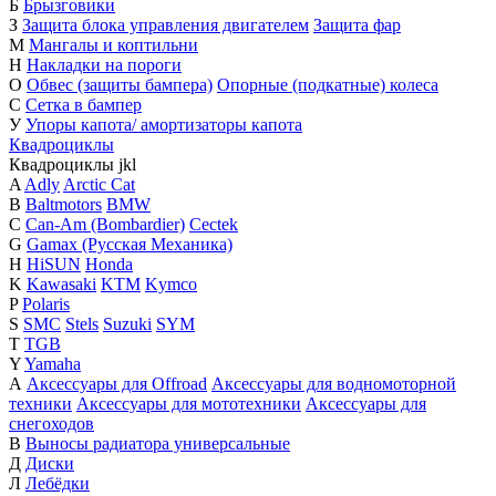
Б
Брызговики
З
Защита блока управления двигателем
Защита фар
М
Мангалы и коптильни
Н
Накладки на пороги
О
Обвес (защиты бампера)
Опорные (подкатные) колеса
С
Сетка в бампер
У
Упоры капота/ амортизаторы капота
Квадроциклы
Квадроциклы
j
k
l
A
Adly
Arctic Cat
B
Baltmotors
BMW
C
Can-Am (Bombardier)
Cectek
G
Gamax (Русская Механика)
H
HiSUN
Honda
K
Kawasaki
KTM
Kymco
P
Polaris
S
SMC
Stels
Suzuki
SYM
T
TGB
Y
Yamaha
А
Аксессуары для Offroad
Аксессуары для водномоторной
техники
Аксессуары для мототехники
Аксессуары для
снегоходов
В
Выносы радиатора универсальные
Д
Диски
Л
Лебёдки