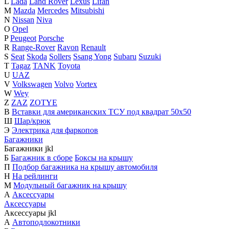
L
Lada
Land Rover
Lexus
Lifan
M
Mazda
Mercedes
Mitsubishi
N
Nissan
Niva
O
Opel
P
Peugeot
Porsche
R
Range-Rover
Ravon
Renault
S
Seat
Skoda
Sollers
Ssang Yong
Subaru
Suzuki
T
Tagaz
TANK
Toyota
U
UAZ
V
Volkswagen
Volvo
Vortex
W
Wey
Z
ZAZ
ZOTYE
В
Вставки для американских ТСУ под квадрат 50х50
Ш
Шар/крюк
Э
Электрика для фаркопов
Багажники
Багажники
j
k
l
Б
Багажник в сборе
Боксы на крышу
П
Подбор багажника на крышу автомобиля
Н
На рейлинги
М
Модульный багажник на крышу
А
Аксессуары
Аксессуары
Аксессуары
j
k
l
А
Автоподлокотники