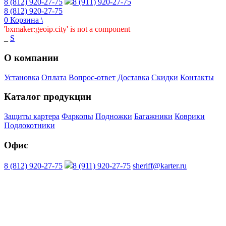
8 (812) 920-27-75
8 (911) 920-27-75
8 (812) 920-27-75
0
Корзина
\
'bxmaker:geoip.city' is not a component
_
S
О компании
Установка
Оплата
Вопрос-ответ
Доставка
Скидки
Контакты
Каталог продукции
Защиты картера
Фаркопы
Подножки
Багажники
Коврики
Подлокотники
Офис
8 (812) 920-27-75
8 (911) 920-27-75
sheriff@karter.ru