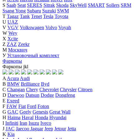
S
Saab
Seat
SERES
Sitrak
Skoda
SkyWell
SMART
Sollers
SRM
Ssang Yong
Subaru
Suzuki
SWM
T
Tagaz
Tank
Tenet
Tesla
Toyota
U
UAZ
V
VGV
Volkswagen
Volvo
Voyah
W
Wey
X
Xcite
Z
ZAZ
Zeekr
М
Москвич
У
Установочный комплект
Фаркопы
Фаркопы
j
k
l
A
Acura
Audi
B
BMW
Brilliance
Byd
C
Changan
Chery
Chevrolet
Chrysler
Citroen
D
Daewoo
Datsun
Dodge
Dongfeng
E
Exeed
F
FAW
Fiat
Ford
Foton
G
GAC
Geely
Genesis
Great Wall
H
Haima
Haval
Honda
Hyundai
I
Infiniti
Iran
Isuzu
Iveco
J
JAC
Jaecoo
Jaguar
Jeep
Jetour
Jetta
K
Kia