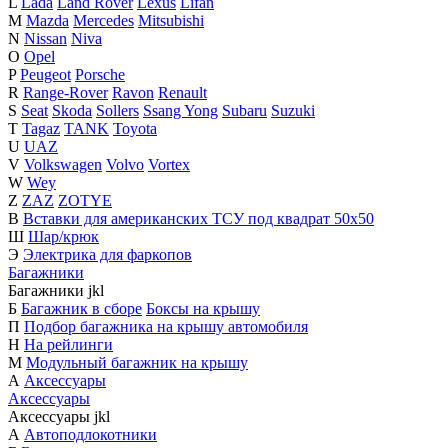
L
Lada
Land Rover
Lexus
Lifan
M
Mazda
Mercedes
Mitsubishi
N
Nissan
Niva
O
Opel
P
Peugeot
Porsche
R
Range-Rover
Ravon
Renault
S
Seat
Skoda
Sollers
Ssang Yong
Subaru
Suzuki
T
Tagaz
TANK
Toyota
U
UAZ
V
Volkswagen
Volvo
Vortex
W
Wey
Z
ZAZ
ZOTYE
В
Вставки для американских ТСУ под квадрат 50х50
Ш
Шар/крюк
Э
Электрика для фаркопов
Багажники
Багажники
j
k
l
Б
Багажник в сборе
Боксы на крышу
П
Подбор багажника на крышу автомобиля
Н
На рейлинги
М
Модульный багажник на крышу
А
Аксессуары
Аксессуары
Аксессуары
j
k
l
А
Автоподлокотники