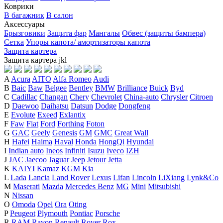
Коврики
В багажник
В салон
Аксессуары
Брызговики
Защита фар
Мангалы
Обвес (защиты бампера)
Сетка
Упоры капота/ амортизаторы капота
Защита картера
Защита картера
j
k
l
A
Acura
AITO
Alfa Romeo
Audi
B
Baic
Baw
Belgee
Bentley
BMW
Brilliance
Buick
Byd
C
Cadillac
Changan
Chery
Chevrolet
China-auto
Chrysler
Citroen
D
Daewoo
Daihatsu
Datsun
Dodge
Dongfeng
E
Evolute
Exeed
Exlantix
F
Faw
Fiat
Ford
Forthing
Foton
G
GAC
Geely
Genesis
GM
GMC
Great Wall
H
Hafei
Haima
Haval
Honda
HongQi
Hyundai
I
Indian auto
Ineos
Infiniti
Isuzu
Iveco
IZH
J
JAC
Jaecoo
Jaguar
Jeep
Jetour
Jetta
K
KAIYI
Kamaz
KGM
Kia
L
Lada
Lancia
Land Rover
Lexus
Lifan
Lincoln
LiXiang
Lynk&Co
M
Maserati
Mazda
Mercedes Benz
MG
Mini
Mitsubishi
N
Nissan
O
Omoda
Opel
Ora
Oting
P
Peugeot
Plymouth
Pontiac
Porsche
R
RAM
Ravon
Renault
Rover
Rox