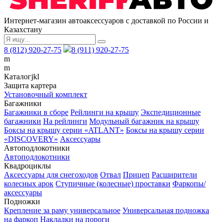
Интернет-магазин автоаксессуаров с доставкой по России и
Казахстану
8 (812) 920-27-75
8 (911) 920-27-75
m
m
Каталог
j
k
l
Защита картера
Установочный комплект
Багажники
Багажники в сборе
Рейлинги на крышу
Экспедиционные
багажники
На рейлинги
Модульный багажник на крышу
Боксы на крышу серии «ATLANT»
Боксы на крышу серии
«DISCOVERY»
Аксессуары
Автоподлокотники
Автоподлокотники
Квадроциклы
Аксессуары для снегоходов
Отвал
Прицеп
Расширители
колесных арок
Ступичные (колесные) проставки
Фаркопы/
аксессуары
Подножки
Крепление за раму универсальное
Универсальная подножка
на фаркоп
Накладки на пороги