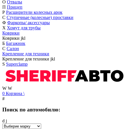
О
Отвалы
П
Прицеп
Р
Расширители колесных арок
С
Ступичные (колесные) проставки
Ф
Фаркопы/ аксессуары
Х
Хомут для трубы
Коврики
Коврики
j
k
l
Б
Багажник
С
Салон
Крепление для техники
Крепление для техники
j
k
l
S
Superclamp
W
W
0
Корзина
\
#
Поиск по автомобилю:
d
j