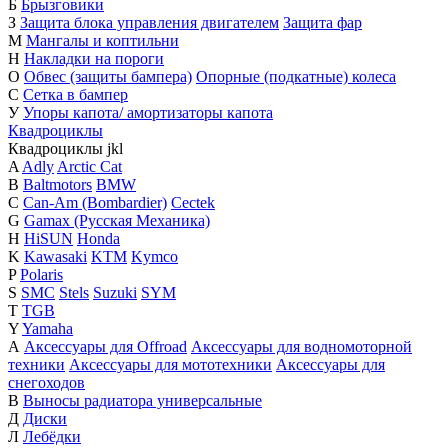
Б
Брызговики
З
Защита блока управления двигателем
Защита фар
М
Мангалы и коптильни
Н
Накладки на пороги
О
Обвес (защиты бампера)
Опорные (подкатные) колеса
С
Сетка в бампер
У
Упоры капота/ амортизаторы капота
Квадроциклы
Квадроциклы
j
k
l
A
Adly
Arctic Cat
B
Baltmotors
BMW
C
Can-Am (Bombardier)
Cectek
G
Gamax (Русская Механика)
H
HiSUN
Honda
K
Kawasaki
KTM
Kymco
P
Polaris
S
SMC
Stels
Suzuki
SYM
T
TGB
Y
Yamaha
А
Аксессуары для Offroad
Аксессуары для водномоторной
техники
Аксессуары для мототехники
Аксессуары для
снегоходов
В
Выносы радиатора универсальные
Д
Диски
Л
Лебёдки