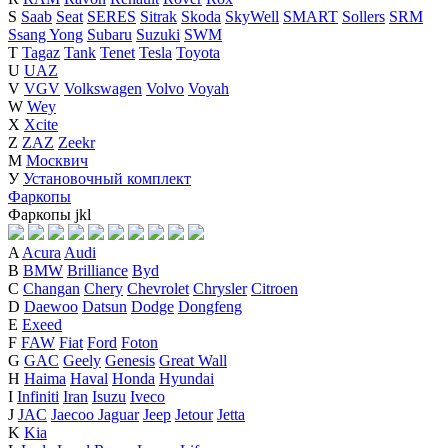
S
Saab
Seat
SERES
Sitrak
Skoda
SkyWell
SMART
Sollers
SRM
Ssang Yong
Subaru
Suzuki
SWM
T
Tagaz
Tank
Tenet
Tesla
Toyota
U
UAZ
V
VGV
Volkswagen
Volvo
Voyah
W
Wey
X
Xcite
Z
ZAZ
Zeekr
М
Москвич
У
Установочный комплект
Фаркопы
Фаркопы
j
k
l
A
Acura
Audi
B
BMW
Brilliance
Byd
C
Changan
Chery
Chevrolet
Chrysler
Citroen
D
Daewoo
Datsun
Dodge
Dongfeng
E
Exeed
F
FAW
Fiat
Ford
Foton
G
GAC
Geely
Genesis
Great Wall
H
Haima
Haval
Honda
Hyundai
I
Infiniti
Iran
Isuzu
Iveco
J
JAC
Jaecoo
Jaguar
Jeep
Jetour
Jetta
K
Kia