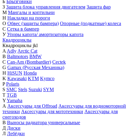
Б
Брызговики
З
Защита блока управления двигателем
Защита фар
М
Мангалы и коптильни
Н
Накладки на пороги
О
Обвес (защиты бампера)
Опорные (подкатные) колеса
С
Сетка в бампер
У
Упоры капота/ амортизаторы капота
Квадроциклы
Квадроциклы
j
k
l
A
Adly
Arctic Cat
B
Baltmotors
BMW
C
Can-Am (Bombardier)
Cectek
G
Gamax (Русская Механика)
H
HiSUN
Honda
K
Kawasaki
KTM
Kymco
P
Polaris
S
SMC
Stels
Suzuki
SYM
T
TGB
Y
Yamaha
А
Аксессуары для Offroad
Аксессуары для водномоторной
техники
Аксессуары для мототехники
Аксессуары для
снегоходов
В
Выносы радиатора универсальные
Д
Диски
Л
Лебёдки