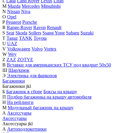
L
Lada
Land Rover
Lexus
Lifan
M
Mazda
Mercedes
Mitsubishi
N
Nissan
Niva
O
Opel
P
Peugeot
Porsche
R
Range-Rover
Ravon
Renault
S
Seat
Skoda
Sollers
Ssang Yong
Subaru
Suzuki
T
Tagaz
TANK
Toyota
U
UAZ
V
Volkswagen
Volvo
Vortex
W
Wey
Z
ZAZ
ZOTYE
В
Вставки для американских ТСУ под квадрат 50х50
Ш
Шар/крюк
Э
Электрика для фаркопов
Багажники
Багажники
j
k
l
Б
Багажник в сборе
Боксы на крышу
П
Подбор багажника на крышу автомобиля
Н
На рейлинги
М
Модульный багажник на крышу
А
Аксессуары
Аксессуары
Аксессуары
j
k
l
А
Автоподлокотники