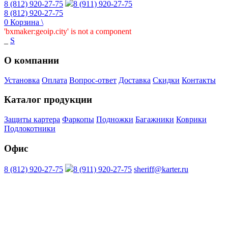
8 (812) 920-27-75
8 (911) 920-27-75
8 (812) 920-27-75
0
Корзина
\
'bxmaker:geoip.city' is not a component
_
S
О компании
Установка
Оплата
Вопрос-ответ
Доставка
Скидки
Контакты
Каталог продукции
Защиты картера
Фаркопы
Подножки
Багажники
Коврики
Подлокотники
Офис
8 (812) 920-27-75
8 (911) 920-27-75
sheriff@karter.ru