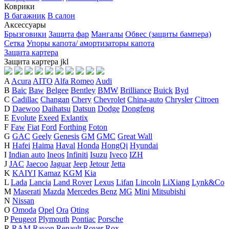
Коврики
В багажник
В салон
Аксессуары
Брызговики
Защита фар
Мангалы
Обвес (защиты бампера)
Сетка
Упоры капота/ амортизаторы капота
Защита картера
Защита картера
j
k
l
A
Acura
AITO
Alfa Romeo
Audi
B
Baic
Baw
Belgee
Bentley
BMW
Brilliance
Buick
Byd
C
Cadillac
Changan
Chery
Chevrolet
China-auto
Chrysler
Citroen
D
Daewoo
Daihatsu
Datsun
Dodge
Dongfeng
E
Evolute
Exeed
Exlantix
F
Faw
Fiat
Ford
Forthing
Foton
G
GAC
Geely
Genesis
GM
GMC
Great Wall
H
Hafei
Haima
Haval
Honda
HongQi
Hyundai
I
Indian auto
Ineos
Infiniti
Isuzu
Iveco
IZH
J
JAC
Jaecoo
Jaguar
Jeep
Jetour
Jetta
K
KAIYI
Kamaz
KGM
Kia
L
Lada
Lancia
Land Rover
Lexus
Lifan
Lincoln
LiXiang
Lynk&Co
M
Maserati
Mazda
Mercedes Benz
MG
Mini
Mitsubishi
N
Nissan
O
Omoda
Opel
Ora
Oting
P
Peugeot
Plymouth
Pontiac
Porsche
R
RAM
Ravon
Renault
Rover
Rox