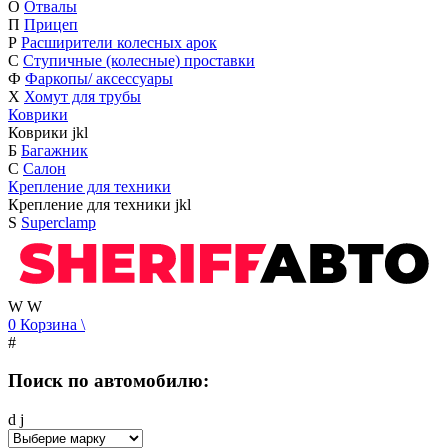
О
Отвалы
П
Прицеп
Р
Расширители колесных арок
С
Ступичные (колесные) проставки
Ф
Фаркопы/ аксессуары
Х
Хомут для трубы
Коврики
Коврики
j
k
l
Б
Багажник
С
Салон
Крепление для техники
Крепление для техники
j
k
l
S
Superclamp
W
W
0
Корзина
\
#
Поиск по автомобилю:
d
j