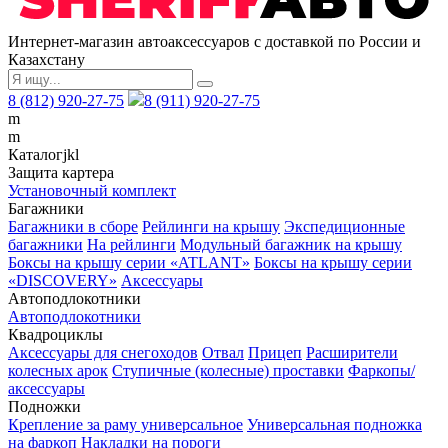
Интернет-магазин автоаксессуаров с доставкой по России и
Казахстану
8 (812) 920-27-75
8 (911) 920-27-75
m
m
Каталог
j
k
l
Защита картера
Установочный комплект
Багажники
Багажники в сборе
Рейлинги на крышу
Экспедиционные
багажники
На рейлинги
Модульный багажник на крышу
Боксы на крышу серии «ATLANT»
Боксы на крышу серии
«DISCOVERY»
Аксессуары
Автоподлокотники
Автоподлокотники
Квадроциклы
Аксессуары для снегоходов
Отвал
Прицеп
Расширители
колесных арок
Ступичные (колесные) проставки
Фаркопы/
аксессуары
Подножки
Крепление за раму универсальное
Универсальная подножка
на фаркоп
Накладки на пороги