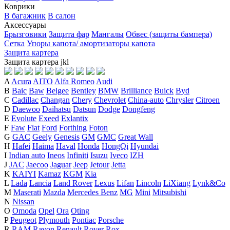
Коврики
В багажник
В салон
Аксессуары
Брызговики
Защита фар
Мангалы
Обвес (защиты бампера)
Сетка
Упоры капота/ амортизаторы капота
Защита картера
Защита картера
j
k
l
A
Acura
AITO
Alfa Romeo
Audi
B
Baic
Baw
Belgee
Bentley
BMW
Brilliance
Buick
Byd
C
Cadillac
Changan
Chery
Chevrolet
China-auto
Chrysler
Citroen
D
Daewoo
Daihatsu
Datsun
Dodge
Dongfeng
E
Evolute
Exeed
Exlantix
F
Faw
Fiat
Ford
Forthing
Foton
G
GAC
Geely
Genesis
GM
GMC
Great Wall
H
Hafei
Haima
Haval
Honda
HongQi
Hyundai
I
Indian auto
Ineos
Infiniti
Isuzu
Iveco
IZH
J
JAC
Jaecoo
Jaguar
Jeep
Jetour
Jetta
K
KAIYI
Kamaz
KGM
Kia
L
Lada
Lancia
Land Rover
Lexus
Lifan
Lincoln
LiXiang
Lynk&Co
M
Maserati
Mazda
Mercedes Benz
MG
Mini
Mitsubishi
N
Nissan
O
Omoda
Opel
Ora
Oting
P
Peugeot
Plymouth
Pontiac
Porsche
R
RAM
Ravon
Renault
Rover
Rox