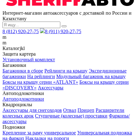
Интернет-магазин автоаксессуаров с доставкой по России и
Казахстану
8 (812) 920-27-75
8 (911) 920-27-75
m
m
Каталог
j
k
l
Защита картера
Установочный комплект
Багажники
Багажники в сборе
Рейлинги на крышу
Экспедиционные
багажники
На рейлинги
Модульный багажник на крышу
Боксы на крышу серии «ATLANT»
Боксы на крышу серии
«DISCOVERY»
Аксессуары
Автоподлокотники
Автоподлокотники
Квадроциклы
Аксессуары для снегоходов
Отвал
Прицеп
Расширители
колесных арок
Ступичные (колесные) проставки
Фаркопы/
аксессуары
Подножки
Крепление за раму универсальное
Универсальная подножка
на фаркоп
Накладки на пороги