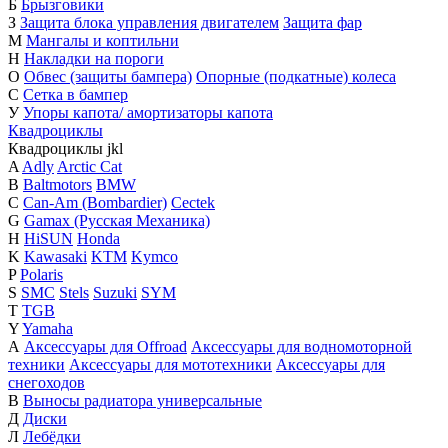
Б
Брызговики
З
Защита блока управления двигателем
Защита фар
М
Мангалы и коптильни
Н
Накладки на пороги
О
Обвес (защиты бампера)
Опорные (подкатные) колеса
С
Сетка в бампер
У
Упоры капота/ амортизаторы капота
Квадроциклы
Квадроциклы
j
k
l
A
Adly
Arctic Cat
B
Baltmotors
BMW
C
Can-Am (Bombardier)
Cectek
G
Gamax (Русская Механика)
H
HiSUN
Honda
K
Kawasaki
KTM
Kymco
P
Polaris
S
SMC
Stels
Suzuki
SYM
T
TGB
Y
Yamaha
А
Аксессуары для Offroad
Аксессуары для водномоторной
техники
Аксессуары для мототехники
Аксессуары для
снегоходов
В
Выносы радиатора универсальные
Д
Диски
Л
Лебёдки