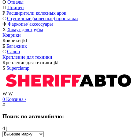
О
Отвалы
П
Прицеп
Р
Расширители колесных арок
С
Ступичные (колесные) проставки
Ф
Фаркопы/ аксессуары
Х
Хомут для трубы
Коврики
Коврики
j
k
l
Б
Багажник
С
Салон
Крепление для техники
Крепление для техники
j
k
l
S
Superclamp
W
W
0
Корзина
\
#
Поиск по автомобилю:
d
j