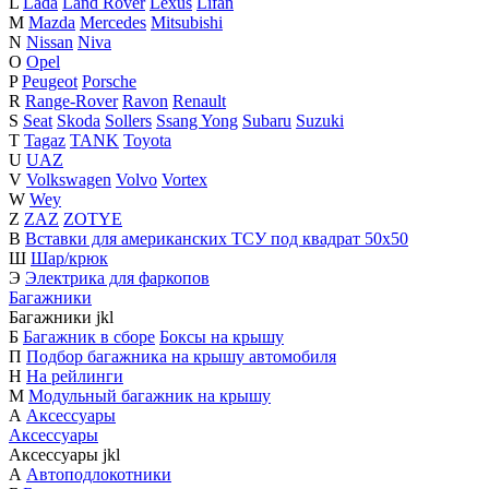
L
Lada
Land Rover
Lexus
Lifan
M
Mazda
Mercedes
Mitsubishi
N
Nissan
Niva
O
Opel
P
Peugeot
Porsche
R
Range-Rover
Ravon
Renault
S
Seat
Skoda
Sollers
Ssang Yong
Subaru
Suzuki
T
Tagaz
TANK
Toyota
U
UAZ
V
Volkswagen
Volvo
Vortex
W
Wey
Z
ZAZ
ZOTYE
В
Вставки для американских ТСУ под квадрат 50х50
Ш
Шар/крюк
Э
Электрика для фаркопов
Багажники
Багажники
j
k
l
Б
Багажник в сборе
Боксы на крышу
П
Подбор багажника на крышу автомобиля
Н
На рейлинги
М
Модульный багажник на крышу
А
Аксессуары
Аксессуары
Аксессуары
j
k
l
А
Автоподлокотники