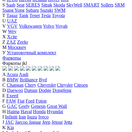
S
Saab
Seat
SERES
Sitrak
Skoda
SkyWell
SMART
Sollers
SRM
Ssang Yong
Subaru
Suzuki
SWM
T
Tagaz
Tank
Tenet
Tesla
Toyota
U
UAZ
V
VGV
Volkswagen
Volvo
Voyah
W
Wey
X
Xcite
Z
ZAZ
Zeekr
М
Москвич
У
Установочный комплект
Фаркопы
Фаркопы
j
k
l
A
Acura
Audi
B
BMW
Brilliance
Byd
C
Changan
Chery
Chevrolet
Chrysler
Citroen
D
Daewoo
Datsun
Dodge
Dongfeng
E
Exeed
F
FAW
Fiat
Ford
Foton
G
GAC
Geely
Genesis
Great Wall
H
Haima
Haval
Honda
Hyundai
I
Infiniti
Iran
Isuzu
Iveco
J
JAC
Jaecoo
Jaguar
Jeep
Jetour
Jetta
K
Kia