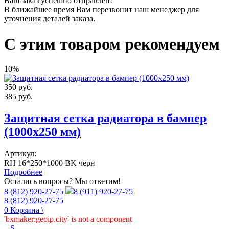
Ваш заказ
успешно отправлен!
В ближайшее время Вам перезвонит наш менеджер для
уточнения деталей заказа.
С этим товаром рекомендуем
10%
350
руб.
385
руб.
Защитная сетка радиатора в бампер
(1000х250 мм)
Артикул:
RH 16*250*1000 BK черн
Подробнее
Остались вопросы? Мы ответим!
8 (812) 920-27-75
8 (911) 920-27-75
8 (812) 920-27-75
0
Корзина
\
'bxmaker:geoip.city' is not a component
_
S