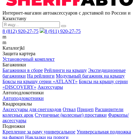
Интернет-магазин автоаксессуаров с доставкой по России и
Казахстану
8 (812) 920-27-75
8 (911) 920-27-75
m
m
Каталог
j
k
l
Защита картера
Установочный комплект
Багажники
Багажники в сборе
Рейлинги на крышу
Экспедиционные
багажники
На рейлинги
Модульный багажник на крышу
Боксы на крышу серии «ATLANT»
Боксы на крышу серии
«DISCOVERY»
Аксессуары
Автоподлокотники
Автоподлокотники
Квадроциклы
Аксессуары для снегоходов
Отвал
Прицеп
Расширители
колесных арок
Ступичные (колесные) проставки
Фаркопы/
аксессуары
Подножки
Крепление за раму универсальное
Универсальная подножка
на фаркоп
Накладки на пороги