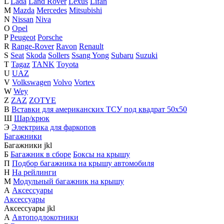
L
Lada
Land Rover
Lexus
Lifan
M
Mazda
Mercedes
Mitsubishi
N
Nissan
Niva
O
Opel
P
Peugeot
Porsche
R
Range-Rover
Ravon
Renault
S
Seat
Skoda
Sollers
Ssang Yong
Subaru
Suzuki
T
Tagaz
TANK
Toyota
U
UAZ
V
Volkswagen
Volvo
Vortex
W
Wey
Z
ZAZ
ZOTYE
В
Вставки для американских ТСУ под квадрат 50х50
Ш
Шар/крюк
Э
Электрика для фаркопов
Багажники
Багажники
j
k
l
Б
Багажник в сборе
Боксы на крышу
П
Подбор багажника на крышу автомобиля
Н
На рейлинги
М
Модульный багажник на крышу
А
Аксессуары
Аксессуары
Аксессуары
j
k
l
А
Автоподлокотники