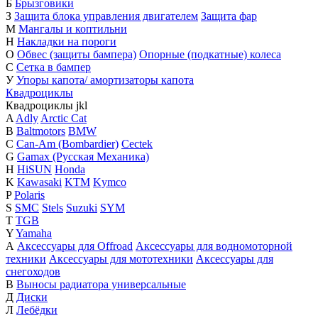
Б
Брызговики
З
Защита блока управления двигателем
Защита фар
М
Мангалы и коптильни
Н
Накладки на пороги
О
Обвес (защиты бампера)
Опорные (подкатные) колеса
С
Сетка в бампер
У
Упоры капота/ амортизаторы капота
Квадроциклы
Квадроциклы
j
k
l
A
Adly
Arctic Cat
B
Baltmotors
BMW
C
Can-Am (Bombardier)
Cectek
G
Gamax (Русская Механика)
H
HiSUN
Honda
K
Kawasaki
KTM
Kymco
P
Polaris
S
SMC
Stels
Suzuki
SYM
T
TGB
Y
Yamaha
А
Аксессуары для Offroad
Аксессуары для водномоторной
техники
Аксессуары для мототехники
Аксессуары для
снегоходов
В
Выносы радиатора универсальные
Д
Диски
Л
Лебёдки