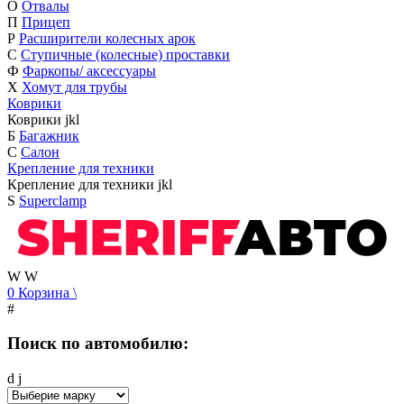
О
Отвалы
П
Прицеп
Р
Расширители колесных арок
С
Ступичные (колесные) проставки
Ф
Фаркопы/ аксессуары
Х
Хомут для трубы
Коврики
Коврики
j
k
l
Б
Багажник
С
Салон
Крепление для техники
Крепление для техники
j
k
l
S
Superclamp
W
W
0
Корзина
\
#
Поиск по автомобилю:
d
j