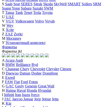
S
Saab
Seat
SERES
Sitrak
Skoda
SkyWell
SMART
Sollers
SRM
Ssang Yong
Subaru
Suzuki
SWM
T
Tagaz
Tank
Tenet
Tesla
Toyota
U
UAZ
V
VGV
Volkswagen
Volvo
Voyah
W
Wey
X
Xcite
Z
ZAZ
Zeekr
М
Москвич
У
Установочный комплект
Фаркопы
Фаркопы
j
k
l
A
Acura
Audi
B
BMW
Brilliance
Byd
C
Changan
Chery
Chevrolet
Chrysler
Citroen
D
Daewoo
Datsun
Dodge
Dongfeng
E
Exeed
F
FAW
Fiat
Ford
Foton
G
GAC
Geely
Genesis
Great Wall
H
Haima
Haval
Honda
Hyundai
I
Infiniti
Iran
Isuzu
Iveco
J
JAC
Jaecoo
Jaguar
Jeep
Jetour
Jetta
K
Kia