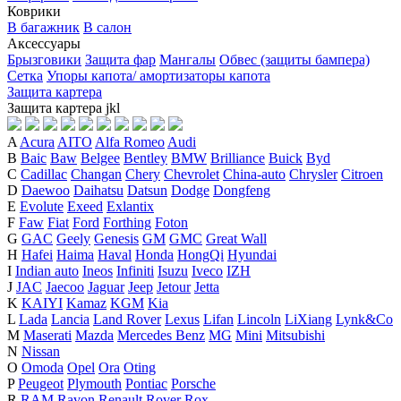
Коврики
В багажник
В салон
Аксессуары
Брызговики
Защита фар
Мангалы
Обвес (защиты бампера)
Сетка
Упоры капота/ амортизаторы капота
Защита картера
Защита картера
j
k
l
A
Acura
AITO
Alfa Romeo
Audi
B
Baic
Baw
Belgee
Bentley
BMW
Brilliance
Buick
Byd
C
Cadillac
Changan
Chery
Chevrolet
China-auto
Chrysler
Citroen
D
Daewoo
Daihatsu
Datsun
Dodge
Dongfeng
E
Evolute
Exeed
Exlantix
F
Faw
Fiat
Ford
Forthing
Foton
G
GAC
Geely
Genesis
GM
GMC
Great Wall
H
Hafei
Haima
Haval
Honda
HongQi
Hyundai
I
Indian auto
Ineos
Infiniti
Isuzu
Iveco
IZH
J
JAC
Jaecoo
Jaguar
Jeep
Jetour
Jetta
K
KAIYI
Kamaz
KGM
Kia
L
Lada
Lancia
Land Rover
Lexus
Lifan
Lincoln
LiXiang
Lynk&Co
M
Maserati
Mazda
Mercedes Benz
MG
Mini
Mitsubishi
N
Nissan
O
Omoda
Opel
Ora
Oting
P
Peugeot
Plymouth
Pontiac
Porsche
R
RAM
Ravon
Renault
Rover
Rox