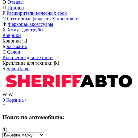
О
Отвалы
П
Прицеп
Р
Расширители колесных арок
С
Ступичные (колесные) проставки
Ф
Фаркопы/ аксессуары
Х
Хомут для трубы
Коврики
Коврики
j
k
l
Б
Багажник
С
Салон
Крепление для техники
Крепление для техники
j
k
l
S
Superclamp
W
W
0
Корзина
\
#
Поиск по автомобилю:
d
j