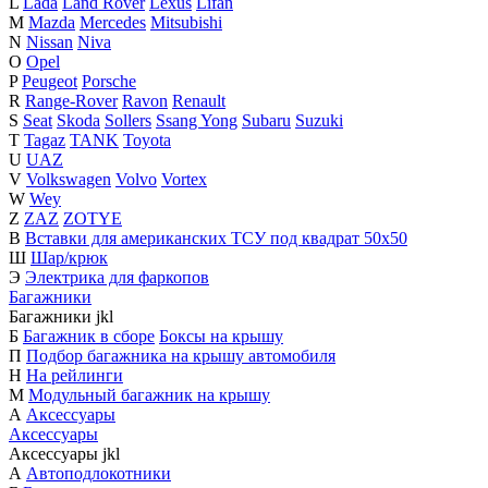
L
Lada
Land Rover
Lexus
Lifan
M
Mazda
Mercedes
Mitsubishi
N
Nissan
Niva
O
Opel
P
Peugeot
Porsche
R
Range-Rover
Ravon
Renault
S
Seat
Skoda
Sollers
Ssang Yong
Subaru
Suzuki
T
Tagaz
TANK
Toyota
U
UAZ
V
Volkswagen
Volvo
Vortex
W
Wey
Z
ZAZ
ZOTYE
В
Вставки для американских ТСУ под квадрат 50х50
Ш
Шар/крюк
Э
Электрика для фаркопов
Багажники
Багажники
j
k
l
Б
Багажник в сборе
Боксы на крышу
П
Подбор багажника на крышу автомобиля
Н
На рейлинги
М
Модульный багажник на крышу
А
Аксессуары
Аксессуары
Аксессуары
j
k
l
А
Автоподлокотники