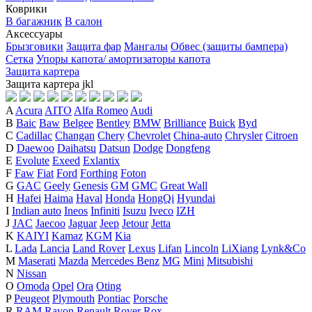
Коврики
В багажник
В салон
Аксессуары
Брызговики
Защита фар
Мангалы
Обвес (защиты бампера)
Сетка
Упоры капота/ амортизаторы капота
Защита картера
Защита картера
j
k
l
A
Acura
AITO
Alfa Romeo
Audi
B
Baic
Baw
Belgee
Bentley
BMW
Brilliance
Buick
Byd
C
Cadillac
Changan
Chery
Chevrolet
China-auto
Chrysler
Citroen
D
Daewoo
Daihatsu
Datsun
Dodge
Dongfeng
E
Evolute
Exeed
Exlantix
F
Faw
Fiat
Ford
Forthing
Foton
G
GAC
Geely
Genesis
GM
GMC
Great Wall
H
Hafei
Haima
Haval
Honda
HongQi
Hyundai
I
Indian auto
Ineos
Infiniti
Isuzu
Iveco
IZH
J
JAC
Jaecoo
Jaguar
Jeep
Jetour
Jetta
K
KAIYI
Kamaz
KGM
Kia
L
Lada
Lancia
Land Rover
Lexus
Lifan
Lincoln
LiXiang
Lynk&Co
M
Maserati
Mazda
Mercedes Benz
MG
Mini
Mitsubishi
N
Nissan
O
Omoda
Opel
Ora
Oting
P
Peugeot
Plymouth
Pontiac
Porsche
R
RAM
Ravon
Renault
Rover
Rox