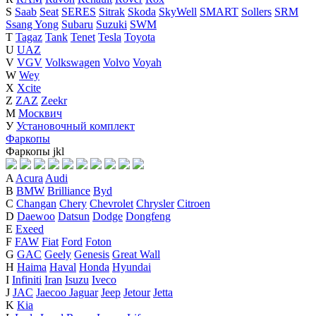
S
Saab
Seat
SERES
Sitrak
Skoda
SkyWell
SMART
Sollers
SRM
Ssang Yong
Subaru
Suzuki
SWM
T
Tagaz
Tank
Tenet
Tesla
Toyota
U
UAZ
V
VGV
Volkswagen
Volvo
Voyah
W
Wey
X
Xcite
Z
ZAZ
Zeekr
М
Москвич
У
Установочный комплект
Фаркопы
Фаркопы
j
k
l
A
Acura
Audi
B
BMW
Brilliance
Byd
C
Changan
Chery
Chevrolet
Chrysler
Citroen
D
Daewoo
Datsun
Dodge
Dongfeng
E
Exeed
F
FAW
Fiat
Ford
Foton
G
GAC
Geely
Genesis
Great Wall
H
Haima
Haval
Honda
Hyundai
I
Infiniti
Iran
Isuzu
Iveco
J
JAC
Jaecoo
Jaguar
Jeep
Jetour
Jetta
K
Kia