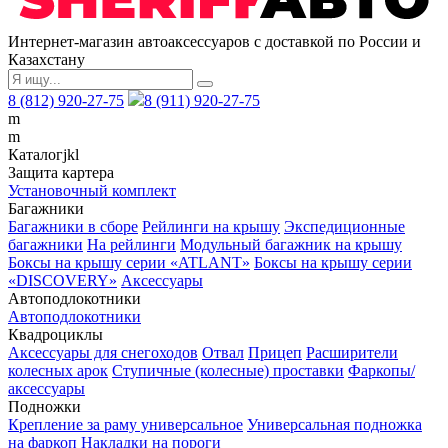
Интернет-магазин автоаксессуаров с доставкой по России и
Казахстану
8 (812) 920-27-75
8 (911) 920-27-75
m
m
Каталог
j
k
l
Защита картера
Установочный комплект
Багажники
Багажники в сборе
Рейлинги на крышу
Экспедиционные
багажники
На рейлинги
Модульный багажник на крышу
Боксы на крышу серии «ATLANT»
Боксы на крышу серии
«DISCOVERY»
Аксессуары
Автоподлокотники
Автоподлокотники
Квадроциклы
Аксессуары для снегоходов
Отвал
Прицеп
Расширители
колесных арок
Ступичные (колесные) проставки
Фаркопы/
аксессуары
Подножки
Крепление за раму универсальное
Универсальная подножка
на фаркоп
Накладки на пороги