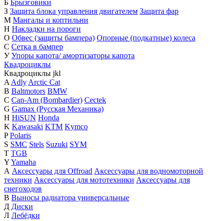
Б
Брызговики
З
Защита блока управления двигателем
Защита фар
М
Мангалы и коптильни
Н
Накладки на пороги
О
Обвес (защиты бампера)
Опорные (подкатные) колеса
С
Сетка в бампер
У
Упоры капота/ амортизаторы капота
Квадроциклы
Квадроциклы
j
k
l
A
Adly
Arctic Cat
B
Baltmotors
BMW
C
Can-Am (Bombardier)
Cectek
G
Gamax (Русская Механика)
H
HiSUN
Honda
K
Kawasaki
KTM
Kymco
P
Polaris
S
SMC
Stels
Suzuki
SYM
T
TGB
Y
Yamaha
А
Аксессуары для Offroad
Аксессуары для водномоторной
техники
Аксессуары для мототехники
Аксессуары для
снегоходов
В
Выносы радиатора универсальные
Д
Диски
Л
Лебёдки