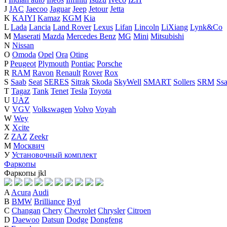
J
JAC
Jaecoo
Jaguar
Jeep
Jetour
Jetta
K
KAIYI
Kamaz
KGM
Kia
L
Lada
Lancia
Land Rover
Lexus
Lifan
Lincoln
LiXiang
Lynk&Co
M
Maserati
Mazda
Mercedes Benz
MG
Mini
Mitsubishi
N
Nissan
O
Omoda
Opel
Ora
Oting
P
Peugeot
Plymouth
Pontiac
Porsche
R
RAM
Ravon
Renault
Rover
Rox
S
Saab
Seat
SERES
Sitrak
Skoda
SkyWell
SMART
Sollers
SRM
Ss
T
Tagaz
Tank
Tenet
Tesla
Toyota
U
UAZ
V
VGV
Volkswagen
Volvo
Voyah
W
Wey
X
Xcite
Z
ZAZ
Zeekr
М
Москвич
У
Установочный комплект
Фаркопы
Фаркопы
j
k
l
A
Acura
Audi
B
BMW
Brilliance
Byd
C
Changan
Chery
Chevrolet
Chrysler
Citroen
D
Daewoo
Datsun
Dodge
Dongfeng