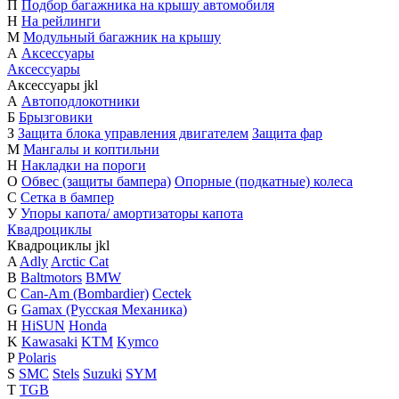
П
Подбор багажника на крышу автомобиля
Н
На рейлинги
М
Модульный багажник на крышу
А
Аксессуары
Аксессуары
Аксессуары
j
k
l
А
Автоподлокотники
Б
Брызговики
З
Защита блока управления двигателем
Защита фар
М
Мангалы и коптильни
Н
Накладки на пороги
О
Обвес (защиты бампера)
Опорные (подкатные) колеса
С
Сетка в бампер
У
Упоры капота/ амортизаторы капота
Квадроциклы
Квадроциклы
j
k
l
A
Adly
Arctic Cat
B
Baltmotors
BMW
C
Can-Am (Bombardier)
Cectek
G
Gamax (Русская Механика)
H
HiSUN
Honda
K
Kawasaki
KTM
Kymco
P
Polaris
S
SMC
Stels
Suzuki
SYM
T
TGB