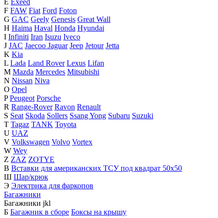
E
Exeed
F
FAW
Fiat
Ford
Foton
G
GAC
Geely
Genesis
Great Wall
H
Haima
Haval
Honda
Hyundai
I
Infiniti
Iran
Isuzu
Iveco
J
JAC
Jaecoo
Jaguar
Jeep
Jetour
Jetta
K
Kia
L
Lada
Land Rover
Lexus
Lifan
M
Mazda
Mercedes
Mitsubishi
N
Nissan
Niva
O
Opel
P
Peugeot
Porsche
R
Range-Rover
Ravon
Renault
S
Seat
Skoda
Sollers
Ssang Yong
Subaru
Suzuki
T
Tagaz
TANK
Toyota
U
UAZ
V
Volkswagen
Volvo
Vortex
W
Wey
Z
ZAZ
ZOTYE
В
Вставки для американских ТСУ под квадрат 50х50
Ш
Шар/крюк
Э
Электрика для фаркопов
Багажники
Багажники
j
k
l
Б
Багажник в сборе
Боксы на крышу