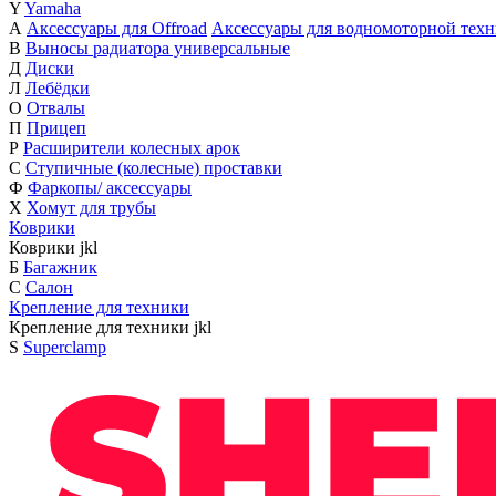
Y
Yamaha
А
Аксессуары для Offroad
Аксессуары для водномоторной тех
В
Выносы радиатора универсальные
Д
Диски
Л
Лебёдки
О
Отвалы
П
Прицеп
Р
Расширители колесных арок
С
Ступичные (колесные) проставки
Ф
Фаркопы/ аксессуары
Х
Хомут для трубы
Коврики
Коврики
j
k
l
Б
Багажник
С
Салон
Крепление для техники
Крепление для техники
j
k
l
S
Superclamp