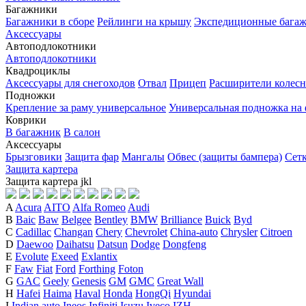
Багажники
Багажники в сборе
Рейлинги на крышу
Экспедиционные бага
Аксессуары
Автоподлокотники
Автоподлокотники
Квадроциклы
Аксессуары для снегоходов
Отвал
Прицеп
Расширители колесн
Подножки
Крепление за раму универсальное
Универсальная подножка на
Коврики
В багажник
В салон
Аксессуары
Брызговики
Защита фар
Мангалы
Обвес (защиты бампера)
Сет
Защита картера
Защита картера
j
k
l
A
Acura
AITO
Alfa Romeo
Audi
B
Baic
Baw
Belgee
Bentley
BMW
Brilliance
Buick
Byd
C
Cadillac
Changan
Chery
Chevrolet
China-auto
Chrysler
Citroen
D
Daewoo
Daihatsu
Datsun
Dodge
Dongfeng
E
Evolute
Exeed
Exlantix
F
Faw
Fiat
Ford
Forthing
Foton
G
GAC
Geely
Genesis
GM
GMC
Great Wall
H
Hafei
Haima
Haval
Honda
HongQi
Hyundai
I
Indian auto
Ineos
Infiniti
Isuzu
Iveco
IZH