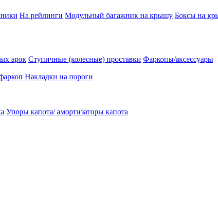
жники
На рейлинги
Модульный багажник на крышу
Боксы на к
ых арок
Ступичные (колесные) проставки
Фаркопы/аксессуары
 фаркоп
Накладки на пороги
ка
Упоры капота/ амортизаторы капота