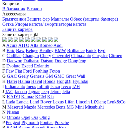
Коврики
В багажник
В салон
Аксессуары
Брызговики
Защита фар
Мангалы
Обвес (защиты бампера)
Сетка
Упоры капота/ амортизаторы капота
Защита картера
Защита картера
j
k
l
A
Acura
AITO
Alfa Romeo
Audi
B
Baic
Baw
Belgee
Bentley
BMW
Brilliance
Buick
Byd
C
Cadillac
Changan
Chery
Chevrolet
China-auto
Chrysler
Citroen
D
Daewoo
Daihatsu
Datsun
Dodge
Dongfeng
E
Evolute
Exeed
Exlantix
F
Faw
Fiat
Ford
Forthing
Foton
G
GAC
Geely
Genesis
GM
GMC
Great Wall
H
Hafei
Haima
Haval
Honda
HongQi
Hyundai
I
Indian auto
Ineos
Infiniti
Isuzu
Iveco
IZH
J
JAC
Jaecoo
Jaguar
Jeep
Jetour
Jetta
K
KAIYI
Kamaz
KGM
Kia
L
Lada
Lancia
Land Rover
Lexus
Lifan
Lincoln
LiXiang
Lynk&Co
M
Maserati
Mazda
Mercedes Benz
MG
Mini
Mitsubishi
N
Nissan
O
Omoda
Opel
Ora
Oting
P
Peugeot
Plymouth
Pontiac
Porsche
R
RAM
Ravon
Renault
Rover
Rox