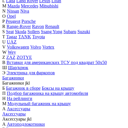
L
Lada
Land Rover
Lexus
Lifan
M
Mazda
Mercedes
Mitsubishi
N
Nissan
Niva
O
Opel
P
Peugeot
Porsche
R
Range-Rover
Ravon
Renault
S
Seat
Skoda
Sollers
Ssang Yong
Subaru
Suzuki
T
Tagaz
TANK
Toyota
U
UAZ
V
Volkswagen
Volvo
Vortex
W
Wey
Z
ZAZ
ZOTYE
В
Вставки для американских ТСУ под квадрат 50х50
Ш
Шар/крюк
Э
Электрика для фаркопов
Багажники
Багажники
j
k
l
Б
Багажник в сборе
Боксы на крышу
П
Подбор багажника на крышу автомобиля
Н
На рейлинги
М
Модульный багажник на крышу
А
Аксессуары
Аксессуары
Аксессуары
j
k
l
А
Автоподлокотники