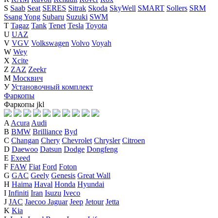
S
Saab
Seat
SERES
Sitrak
Skoda
SkyWell
SMART
Sollers
SRM
Ssang Yong
Subaru
Suzuki
SWM
T
Tagaz
Tank
Tenet
Tesla
Toyota
U
UAZ
V
VGV
Volkswagen
Volvo
Voyah
W
Wey
X
Xcite
Z
ZAZ
Zeekr
М
Москвич
У
Установочный комплект
Фаркопы
Фаркопы
j
k
l
A
Acura
Audi
B
BMW
Brilliance
Byd
C
Changan
Chery
Chevrolet
Chrysler
Citroen
D
Daewoo
Datsun
Dodge
Dongfeng
E
Exeed
F
FAW
Fiat
Ford
Foton
G
GAC
Geely
Genesis
Great Wall
H
Haima
Haval
Honda
Hyundai
I
Infiniti
Iran
Isuzu
Iveco
J
JAC
Jaecoo
Jaguar
Jeep
Jetour
Jetta
K
Kia