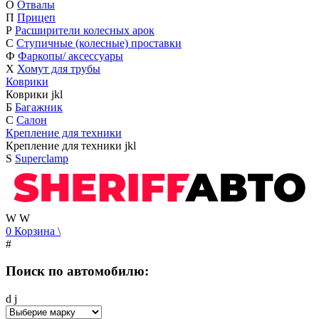
О
Отвалы
П
Прицеп
Р
Расширители колесных арок
С
Ступичные (колесные) проставки
Ф
Фаркопы/ аксессуары
Х
Хомут для трубы
Коврики
Коврики
j
k
l
Б
Багажник
С
Салон
Крепление для техники
Крепление для техники
j
k
l
S
Superclamp
W
W
0
Корзина
\
#
Поиск по автомобилю:
d
j