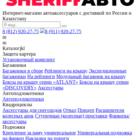
Интернет-магазин автоаксессуаров с доставкой по России и
Казахстану
8 (812) 920-27-75
8 (911) 920-27-75
m
m
Каталог
j
k
l
Защита картера
Установочный комплект
Багажники
Багажники в сборе
Рейлинги на крышу
Экспедиционные
багажники
На рейлинги
Модульный багажник на крышу
Боксы на крышу серии «ATLANT»
Боксы на крышу серии
«DISCOVERY»
Аксессуары
Автоподлокотники
Автоподлокотники
Квадроциклы
Аксессуары для снегоходов
Отвал
Прицеп
Расширители
колесных арок
Ступичные (колесные) проставки
Фаркопы/
аксессуары
Подножки
Крепление за раму универсальное
Универсальная подножка
на фаркоп
Накладки на пороги