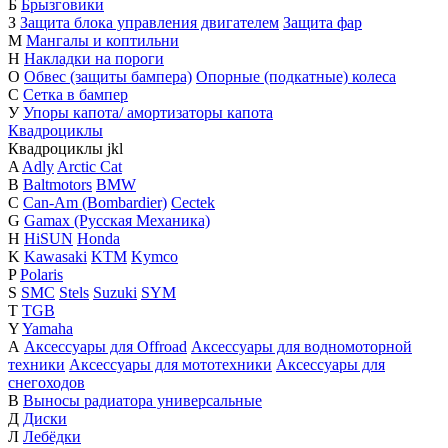
Б
Брызговики
З
Защита блока управления двигателем
Защита фар
М
Мангалы и коптильни
Н
Накладки на пороги
О
Обвес (защиты бампера)
Опорные (подкатные) колеса
С
Сетка в бампер
У
Упоры капота/ амортизаторы капота
Квадроциклы
Квадроциклы
j
k
l
A
Adly
Arctic Cat
B
Baltmotors
BMW
C
Can-Am (Bombardier)
Cectek
G
Gamax (Русская Механика)
H
HiSUN
Honda
K
Kawasaki
KTM
Kymco
P
Polaris
S
SMC
Stels
Suzuki
SYM
T
TGB
Y
Yamaha
А
Аксессуары для Offroad
Аксессуары для водномоторной
техники
Аксессуары для мототехники
Аксессуары для
снегоходов
В
Выносы радиатора универсальные
Д
Диски
Л
Лебёдки