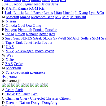
J
JAC
Jaecoo
Jaguar
Jeep
Jetour
Jetta
K
KAIYI
Kamaz
KGM
Kia
L
Lada
Lancia
Land Rover
Lexus
Lifan
Lincoln
LiXiang
Lynk&Co
M
Maserati
Mazda
Mercedes Benz
MG
Mini
Mitsubishi
N
Nissan
O
Omoda
Opel
Ora
Oting
P
Peugeot
Plymouth
Pontiac
Porsche
R
RAM
Ravon
Renault
Rover
Rox
S
Saab
Seat
SERES
Sitrak
Skoda
SkyWell
SMART
Sollers
SRM
Ss
T
Tagaz
Tank
Tenet
Tesla
Toyota
U
UAZ
V
VGV
Volkswagen
Volvo
Voyah
W
Wey
X
Xcite
Z
ZAZ
Zeekr
М
Москвич
У
Установочный комплект
Фаркопы
Фаркопы
j
k
l
A
Acura
Audi
B
BMW
Brilliance
Byd
C
Changan
Chery
Chevrolet
Chrysler
Citroen
D
Daewoo
Datsun
Dodge
Dongfeng