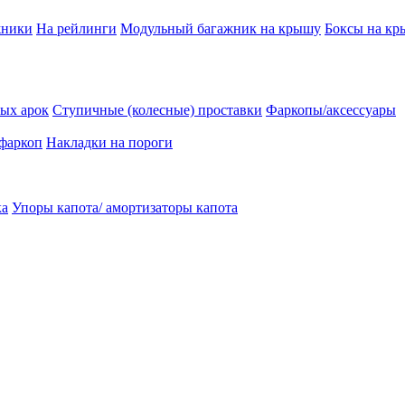
жники
На рейлинги
Модульный багажник на крышу
Боксы на к
ых арок
Ступичные (колесные) проставки
Фаркопы/аксессуары
 фаркоп
Накладки на пороги
ка
Упоры капота/ амортизаторы капота