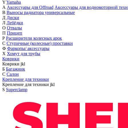
Y
Yamaha
А
Аксессуары для Offroad
Аксессуары для водномоторной тех
В
Выносы радиатора универсальные
Д
Диски
Л
Лебёдки
О
Отвалы
П
Прицеп
Р
Расширители колесных арок
С
Ступичные (колесные) проставки
Ф
Фаркопы/ аксессуары
Х
Хомут для трубы
Коврики
Коврики
j
k
l
Б
Багажник
С
Салон
Крепление для техники
Крепление для техники
j
k
l
S
Superclamp