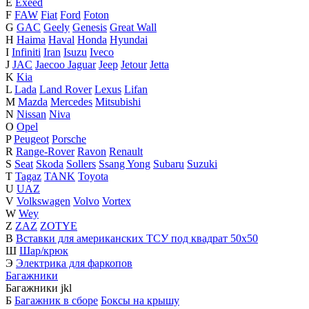
E
Exeed
F
FAW
Fiat
Ford
Foton
G
GAC
Geely
Genesis
Great Wall
H
Haima
Haval
Honda
Hyundai
I
Infiniti
Iran
Isuzu
Iveco
J
JAC
Jaecoo
Jaguar
Jeep
Jetour
Jetta
K
Kia
L
Lada
Land Rover
Lexus
Lifan
M
Mazda
Mercedes
Mitsubishi
N
Nissan
Niva
O
Opel
P
Peugeot
Porsche
R
Range-Rover
Ravon
Renault
S
Seat
Skoda
Sollers
Ssang Yong
Subaru
Suzuki
T
Tagaz
TANK
Toyota
U
UAZ
V
Volkswagen
Volvo
Vortex
W
Wey
Z
ZAZ
ZOTYE
В
Вставки для американских ТСУ под квадрат 50х50
Ш
Шар/крюк
Э
Электрика для фаркопов
Багажники
Багажники
j
k
l
Б
Багажник в сборе
Боксы на крышу