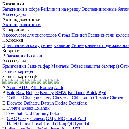
Багажники
Багажники в сборе
Рейлинги на крышу
Экспедиционные бага
Аксессуары
Автоподлокотники
Автоподлокотники
Квадроциклы
Аксессуары для снегоходов
Отвал
Прицеп
Расширители колесн
Подножки
Крепление за раму универсальное
Универсальная подножка на
Коврики
В багажник
В салон
Аксессуары
Брызговики
Защита фар
Мангалы
Обвес (защиты бампера)
Сет
Защита картера
Защита картера
j
k
l
A
Acura
AITO
Alfa Romeo
Audi
B
Baic
Baw
Belgee
Bentley
BMW
Brilliance
Buick
Byd
C
Cadillac
Changan
Chery
Chevrolet
China-auto
Chrysler
Citroen
D
Daewoo
Daihatsu
Datsun
Dodge
Dongfeng
E
Evolute
Exeed
Exlantix
F
Faw
Fiat
Ford
Forthing
Foton
G
GAC
Geely
Genesis
GM
GMC
Great Wall
H
Hafei
Haima
Haval
Honda
HongQi
Hyundai
I
Indian auto
Ineos
Infiniti
Isuzu
Iveco
IZH