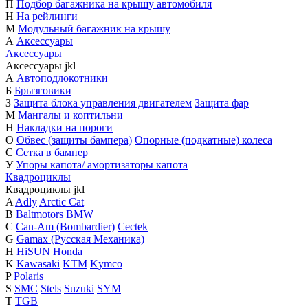
П
Подбор багажника на крышу автомобиля
Н
На рейлинги
М
Модульный багажник на крышу
А
Аксессуары
Аксессуары
Аксессуары
j
k
l
А
Автоподлокотники
Б
Брызговики
З
Защита блока управления двигателем
Защита фар
М
Мангалы и коптильни
Н
Накладки на пороги
О
Обвес (защиты бампера)
Опорные (подкатные) колеса
С
Сетка в бампер
У
Упоры капота/ амортизаторы капота
Квадроциклы
Квадроциклы
j
k
l
A
Adly
Arctic Cat
B
Baltmotors
BMW
C
Can-Am (Bombardier)
Cectek
G
Gamax (Русская Механика)
H
HiSUN
Honda
K
Kawasaki
KTM
Kymco
P
Polaris
S
SMC
Stels
Suzuki
SYM
T
TGB