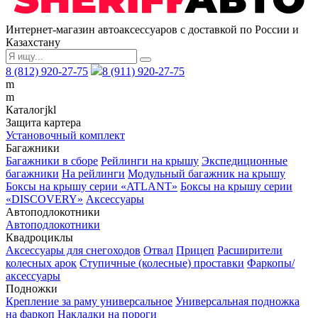
Интернет-магазин автоаксессуаров с доставкой по России и
Казахстану
8 (812) 920-27-75
8 (911) 920-27-75
m
m
Каталог
j
k
l
Защита картера
Установочный комплект
Багажники
Багажники в сборе
Рейлинги на крышу
Экспедиционные
багажники
На рейлинги
Модульный багажник на крышу
Боксы на крышу серии «ATLANT»
Боксы на крышу серии
«DISCOVERY»
Аксессуары
Автоподлокотники
Автоподлокотники
Квадроциклы
Аксессуары для снегоходов
Отвал
Прицеп
Расширители
колесных арок
Ступичные (колесные) проставки
Фаркопы/
аксессуары
Подножки
Крепление за раму универсальное
Универсальная подножка
на фаркоп
Накладки на пороги