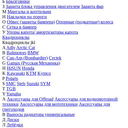
Б
Брызговики
З
Защита блока управления двигателем
Защита фар
М
Мангалы и коптильни
Н
Накладки на пороги
О
Обвес (защиты бампера)
Опорные (подкатные) колеса
С
Сетка в бампер
У
Упоры капота/ амортизаторы капота
Квадроциклы
Квадроциклы
j
k
l
A
Adly
Arctic Cat
B
Baltmotors
BMW
C
Can-Am (Bombardier)
Cectek
G
Gamax (Русская Механика)
H
HiSUN
Honda
K
Kawasaki
KTM
Kymco
P
Polaris
S
SMC
Stels
Suzuki
SYM
T
TGB
Y
Yamaha
А
Аксессуары для Offroad
Аксессуары для водномоторной
техники
Аксессуары для мототехники
Аксессуары для
снегоходов
В
Выносы радиатора универсальные
Д
Диски
Л
Лебёдки