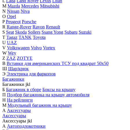
L
Lada
Land Rover
Lexus
Lifan
M
Mazda
Mercedes
Mitsubishi
N
Nissan
Niva
O
Opel
P
Peugeot
Porsche
R
Range-Rover
Ravon
Renault
S
Seat
Skoda
Sollers
Ssang Yong
Subaru
Suzuki
T
Tagaz
TANK
Toyota
U
UAZ
V
Volkswagen
Volvo
Vortex
W
Wey
Z
ZAZ
ZOTYE
В
Вставки для американских ТСУ под квадрат 50х50
Ш
Шар/крюк
Э
Электрика для фаркопов
Багажники
Багажники
j
k
l
Б
Багажник в сборе
Боксы на крышу
П
Подбор багажника на крышу автомобиля
Н
На рейлинги
М
Модульный багажник на крышу
А
Аксессуары
Аксессуары
Аксессуары
j
k
l
А
Автоподлокотники