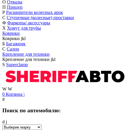
О
Отвалы
П
Прицеп
Р
Расширители колесных арок
С
Ступичные (колесные) проставки
Ф
Фаркопы/ аксессуары
Х
Хомут для трубы
Коврики
Коврики
j
k
l
Б
Багажник
С
Салон
Крепление для техники
Крепление для техники
j
k
l
S
Superclamp
W
W
0
Корзина
\
#
Поиск по автомобилю:
d
j