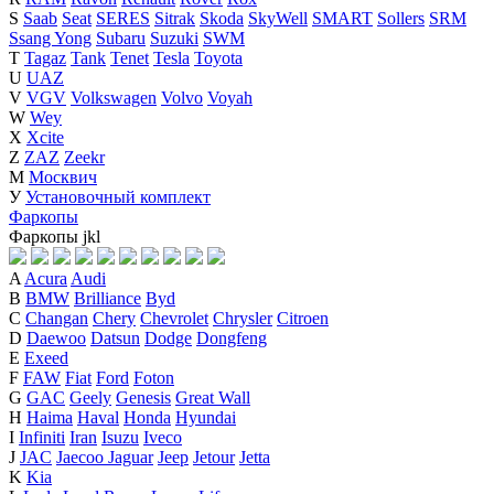
S
Saab
Seat
SERES
Sitrak
Skoda
SkyWell
SMART
Sollers
SRM
Ssang Yong
Subaru
Suzuki
SWM
T
Tagaz
Tank
Tenet
Tesla
Toyota
U
UAZ
V
VGV
Volkswagen
Volvo
Voyah
W
Wey
X
Xcite
Z
ZAZ
Zeekr
М
Москвич
У
Установочный комплект
Фаркопы
Фаркопы
j
k
l
A
Acura
Audi
B
BMW
Brilliance
Byd
C
Changan
Chery
Chevrolet
Chrysler
Citroen
D
Daewoo
Datsun
Dodge
Dongfeng
E
Exeed
F
FAW
Fiat
Ford
Foton
G
GAC
Geely
Genesis
Great Wall
H
Haima
Haval
Honda
Hyundai
I
Infiniti
Iran
Isuzu
Iveco
J
JAC
Jaecoo
Jaguar
Jeep
Jetour
Jetta
K
Kia