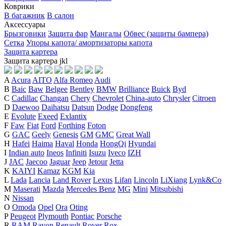
Коврики
В багажник
В салон
Аксессуары
Брызговики
Защита фар
Мангалы
Обвес (защиты бампера)
Сетка
Упоры капота/ амортизаторы капота
Защита картера
Защита картера
j
k
l
A
Acura
AITO
Alfa Romeo
Audi
B
Baic
Baw
Belgee
Bentley
BMW
Brilliance
Buick
Byd
C
Cadillac
Changan
Chery
Chevrolet
China-auto
Chrysler
Citroen
D
Daewoo
Daihatsu
Datsun
Dodge
Dongfeng
E
Evolute
Exeed
Exlantix
F
Faw
Fiat
Ford
Forthing
Foton
G
GAC
Geely
Genesis
GM
GMC
Great Wall
H
Hafei
Haima
Haval
Honda
HongQi
Hyundai
I
Indian auto
Ineos
Infiniti
Isuzu
Iveco
IZH
J
JAC
Jaecoo
Jaguar
Jeep
Jetour
Jetta
K
KAIYI
Kamaz
KGM
Kia
L
Lada
Lancia
Land Rover
Lexus
Lifan
Lincoln
LiXiang
Lynk&Co
M
Maserati
Mazda
Mercedes Benz
MG
Mini
Mitsubishi
N
Nissan
O
Omoda
Opel
Ora
Oting
P
Peugeot
Plymouth
Pontiac
Porsche
R
RAM
Ravon
Renault
Rover
Rox