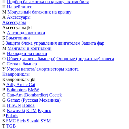
П
Подбор багажника на крышу автомобиля
Н
На рейлинги
М
Модульный багажник на крышу
А
Аксессуары
Аксессуары
Аксессуары
j
k
l
А
Автоподлокотники
Б
Брызговики
З
Защита блока управления двигателем
Защита фар
М
Мангалы и коптильни
Н
Накладки на пороги
О
Обвес (защиты бампера)
Опорные (подкатные) колеса
С
Сетка в бампер
У
Упоры капота/ амортизаторы капота
Квадроциклы
Квадроциклы
j
k
l
A
Adly
Arctic Cat
B
Baltmotors
BMW
C
Can-Am (Bombardier)
Cectek
G
Gamax (Русская Механика)
H
HiSUN
Honda
K
Kawasaki
KTM
Kymco
P
Polaris
S
SMC
Stels
Suzuki
SYM
T
TGB