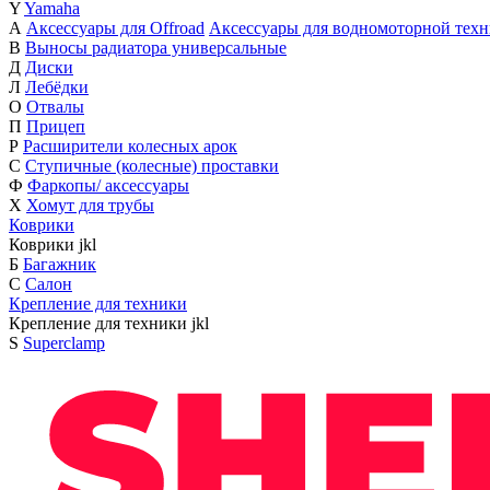
Y
Yamaha
А
Аксессуары для Offroad
Аксессуары для водномоторной тех
В
Выносы радиатора универсальные
Д
Диски
Л
Лебёдки
О
Отвалы
П
Прицеп
Р
Расширители колесных арок
С
Ступичные (колесные) проставки
Ф
Фаркопы/ аксессуары
Х
Хомут для трубы
Коврики
Коврики
j
k
l
Б
Багажник
С
Салон
Крепление для техники
Крепление для техники
j
k
l
S
Superclamp