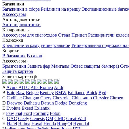
Багажники
Багажники в сборе
Рейлинги на крышу
Экспедиционные бага
Аксессуары
Автоподлокотники
Автоподлокотники
Квадроциклы
Аксессуары для снегоходов
Отвал
Прицеп
Расширители колесн
Подножки
Крепление за раму универсальное
Универсальная подножка на
Коврики
В багажник
В салон
Аксессуары
Брызговики
Защита фар
Мангалы
Обвес (защиты бампера)
Сет
Защита картера
Защита картера
j
k
l
A
Acura
AITO
Alfa Romeo
Audi
B
Baic
Baw
Belgee
Bentley
BMW
Brilliance
Buick
Byd
C
Cadillac
Changan
Chery
Chevrolet
China-auto
Chrysler
Citroen
D
Daewoo
Daihatsu
Datsun
Dodge
Dongfeng
E
Evolute
Exeed
Exlantix
F
Faw
Fiat
Ford
Forthing
Foton
G
GAC
Geely
Genesis
GM
GMC
Great Wall
H
Hafei
Haima
Haval
Honda
HongQi
Hyundai
I
Indian auto
Ineos
Infiniti
Isuzu
Iveco
IZH