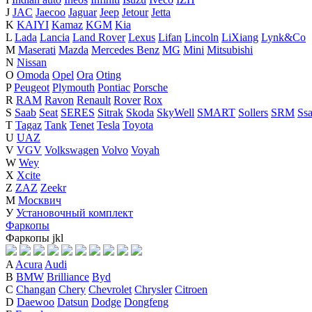
J
JAC
Jaecoo
Jaguar
Jeep
Jetour
Jetta
K
KAIYI
Kamaz
KGM
Kia
L
Lada
Lancia
Land Rover
Lexus
Lifan
Lincoln
LiXiang
Lynk&Co
M
Maserati
Mazda
Mercedes Benz
MG
Mini
Mitsubishi
N
Nissan
O
Omoda
Opel
Ora
Oting
P
Peugeot
Plymouth
Pontiac
Porsche
R
RAM
Ravon
Renault
Rover
Rox
S
Saab
Seat
SERES
Sitrak
Skoda
SkyWell
SMART
Sollers
SRM
Ss
T
Tagaz
Tank
Tenet
Tesla
Toyota
U
UAZ
V
VGV
Volkswagen
Volvo
Voyah
W
Wey
X
Xcite
Z
ZAZ
Zeekr
М
Москвич
У
Установочный комплект
Фаркопы
Фаркопы
j
k
l
A
Acura
Audi
B
BMW
Brilliance
Byd
C
Changan
Chery
Chevrolet
Chrysler
Citroen
D
Daewoo
Datsun
Dodge
Dongfeng