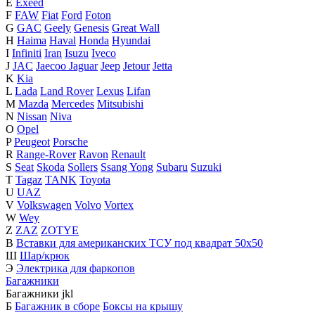
E
Exeed
F
FAW
Fiat
Ford
Foton
G
GAC
Geely
Genesis
Great Wall
H
Haima
Haval
Honda
Hyundai
I
Infiniti
Iran
Isuzu
Iveco
J
JAC
Jaecoo
Jaguar
Jeep
Jetour
Jetta
K
Kia
L
Lada
Land Rover
Lexus
Lifan
M
Mazda
Mercedes
Mitsubishi
N
Nissan
Niva
O
Opel
P
Peugeot
Porsche
R
Range-Rover
Ravon
Renault
S
Seat
Skoda
Sollers
Ssang Yong
Subaru
Suzuki
T
Tagaz
TANK
Toyota
U
UAZ
V
Volkswagen
Volvo
Vortex
W
Wey
Z
ZAZ
ZOTYE
В
Вставки для американских ТСУ под квадрат 50х50
Ш
Шар/крюк
Э
Электрика для фаркопов
Багажники
Багажники
j
k
l
Б
Багажник в сборе
Боксы на крышу