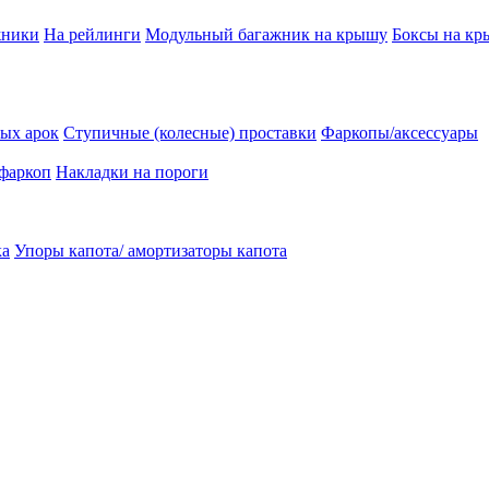
жники
На рейлинги
Модульный багажник на крышу
Боксы на к
ых арок
Ступичные (колесные) проставки
Фаркопы/аксессуары
 фаркоп
Накладки на пороги
ка
Упоры капота/ амортизаторы капота