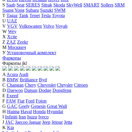
S
Saab
Seat
SERES
Sitrak
Skoda
SkyWell
SMART
Sollers
SRM
Ssang Yong
Subaru
Suzuki
SWM
T
Tagaz
Tank
Tenet
Tesla
Toyota
U
UAZ
V
VGV
Volkswagen
Volvo
Voyah
W
Wey
X
Xcite
Z
ZAZ
Zeekr
М
Москвич
У
Установочный комплект
Фаркопы
Фаркопы
j
k
l
A
Acura
Audi
B
BMW
Brilliance
Byd
C
Changan
Chery
Chevrolet
Chrysler
Citroen
D
Daewoo
Datsun
Dodge
Dongfeng
E
Exeed
F
FAW
Fiat
Ford
Foton
G
GAC
Geely
Genesis
Great Wall
H
Haima
Haval
Honda
Hyundai
I
Infiniti
Iran
Isuzu
Iveco
J
JAC
Jaecoo
Jaguar
Jeep
Jetour
Jetta
K
Kia