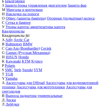
Б
Брызговики
З
Защита блока управления двигателем
Защита фар
М
Мангалы и коптильни
Н
Накладки на пороги
О
Обвес (защиты бампера)
Опорные (подкатные) колеса
С
Сетка в бампер
У
Упоры капота/ амортизаторы капота
Квадроциклы
Квадроциклы
j
k
l
A
Adly
Arctic Cat
B
Baltmotors
BMW
C
Can-Am (Bombardier)
Cectek
G
Gamax (Русская Механика)
H
HiSUN
Honda
K
Kawasaki
KTM
Kymco
P
Polaris
S
SMC
Stels
Suzuki
SYM
T
TGB
Y
Yamaha
А
Аксессуары для Offroad
Аксессуары для водномоторной
техники
Аксессуары для мототехники
Аксессуары для
снегоходов
В
Выносы радиатора универсальные
Д
Диски
Л
Лебёдки