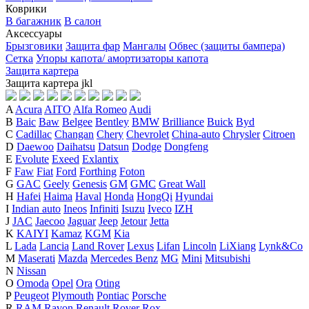
Коврики
В багажник
В салон
Аксессуары
Брызговики
Защита фар
Мангалы
Обвес (защиты бампера)
Сетка
Упоры капота/ амортизаторы капота
Защита картера
Защита картера
j
k
l
A
Acura
AITO
Alfa Romeo
Audi
B
Baic
Baw
Belgee
Bentley
BMW
Brilliance
Buick
Byd
C
Cadillac
Changan
Chery
Chevrolet
China-auto
Chrysler
Citroen
D
Daewoo
Daihatsu
Datsun
Dodge
Dongfeng
E
Evolute
Exeed
Exlantix
F
Faw
Fiat
Ford
Forthing
Foton
G
GAC
Geely
Genesis
GM
GMC
Great Wall
H
Hafei
Haima
Haval
Honda
HongQi
Hyundai
I
Indian auto
Ineos
Infiniti
Isuzu
Iveco
IZH
J
JAC
Jaecoo
Jaguar
Jeep
Jetour
Jetta
K
KAIYI
Kamaz
KGM
Kia
L
Lada
Lancia
Land Rover
Lexus
Lifan
Lincoln
LiXiang
Lynk&Co
M
Maserati
Mazda
Mercedes Benz
MG
Mini
Mitsubishi
N
Nissan
O
Omoda
Opel
Ora
Oting
P
Peugeot
Plymouth
Pontiac
Porsche
R
RAM
Ravon
Renault
Rover
Rox