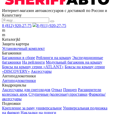
Интернет-магазин автоаксессуаров с доставкой по России и
Казахстану
8 (812) 920-27-75
8 (911) 920-27-75
m
m
Каталог
j
k
l
Защита картера
Установочный комплект
Багажники
Багажники в сборе
Рейлинги на крышу
Экспедиционные
багажники
На рейлинги
Модульный багажник на крышу
Боксы на крышу серии «ATLANT»
Боксы на крышу серии
«DISCOVERY»
Аксессуары
Автоподлокотники
Автоподлокотники
Квадроциклы
Аксессуары для снегоходов
Отвал
Прицеп
Расширители
колесных арок
Ступичные (колесные) проставки
Фаркопы/
аксессуары
Подножки
Крепление за раму универсальное
Универсальная подножка
на фаркоп
Накладки на пороги