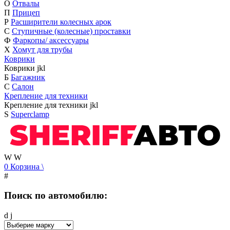
О
Отвалы
П
Прицеп
Р
Расширители колесных арок
С
Ступичные (колесные) проставки
Ф
Фаркопы/ аксессуары
Х
Хомут для трубы
Коврики
Коврики
j
k
l
Б
Багажник
С
Салон
Крепление для техники
Крепление для техники
j
k
l
S
Superclamp
W
W
0
Корзина
\
#
Поиск по автомобилю:
d
j