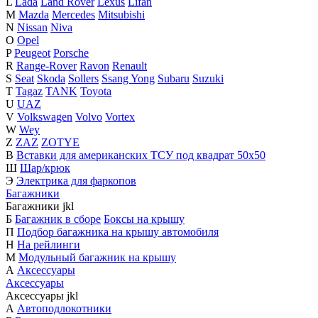
L
Lada
Land Rover
Lexus
Lifan
M
Mazda
Mercedes
Mitsubishi
N
Nissan
Niva
O
Opel
P
Peugeot
Porsche
R
Range-Rover
Ravon
Renault
S
Seat
Skoda
Sollers
Ssang Yong
Subaru
Suzuki
T
Tagaz
TANK
Toyota
U
UAZ
V
Volkswagen
Volvo
Vortex
W
Wey
Z
ZAZ
ZOTYE
В
Вставки для американских ТСУ под квадрат 50х50
Ш
Шар/крюк
Э
Электрика для фаркопов
Багажники
Багажники
j
k
l
Б
Багажник в сборе
Боксы на крышу
П
Подбор багажника на крышу автомобиля
Н
На рейлинги
М
Модульный багажник на крышу
А
Аксессуары
Аксессуары
Аксессуары
j
k
l
А
Автоподлокотники