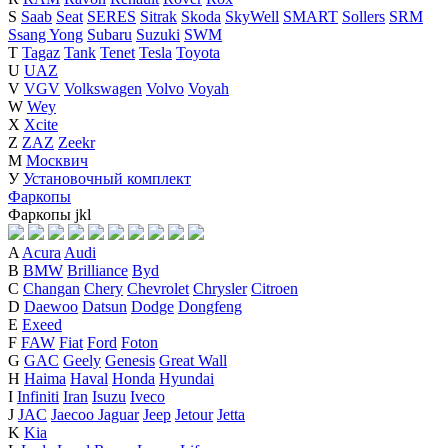
S
Saab
Seat
SERES
Sitrak
Skoda
SkyWell
SMART
Sollers
SRM
Ssang Yong
Subaru
Suzuki
SWM
T
Tagaz
Tank
Tenet
Tesla
Toyota
U
UAZ
V
VGV
Volkswagen
Volvo
Voyah
W
Wey
X
Xcite
Z
ZAZ
Zeekr
М
Москвич
У
Установочный комплект
Фаркопы
Фаркопы
j
k
l
A
Acura
Audi
B
BMW
Brilliance
Byd
C
Changan
Chery
Chevrolet
Chrysler
Citroen
D
Daewoo
Datsun
Dodge
Dongfeng
E
Exeed
F
FAW
Fiat
Ford
Foton
G
GAC
Geely
Genesis
Great Wall
H
Haima
Haval
Honda
Hyundai
I
Infiniti
Iran
Isuzu
Iveco
J
JAC
Jaecoo
Jaguar
Jeep
Jetour
Jetta
K
Kia