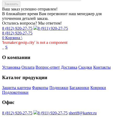
Заказать
Ваш заказ
успешно отправлен!
В ближайшее время Вам перезвонит наш менеджер для
уточнения деталей заказа.
Остались вопросы? Мы ответим!
8 (812) 920-27-75
8 (911) 920-27-75
8 (812) 920-27-75
0
Корзина
\
'bxmaker:geoip.city' is not a component
_
S
О компании
Установка
Оплата
Вопрос-ответ
Доставка
Скидки
Контакты
Каталог продукции
Защиты картера
Фаркопы
Подножки
Багажники
Коврики
Подлокотники
Офис
8 (812) 920-27-75
8 (911) 920-27-75
sheriff@karter.ru