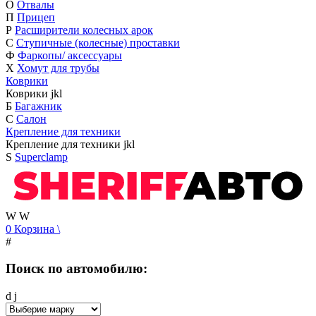
О
Отвалы
П
Прицеп
Р
Расширители колесных арок
С
Ступичные (колесные) проставки
Ф
Фаркопы/ аксессуары
Х
Хомут для трубы
Коврики
Коврики
j
k
l
Б
Багажник
С
Салон
Крепление для техники
Крепление для техники
j
k
l
S
Superclamp
W
W
0
Корзина
\
#
Поиск по автомобилю:
d
j