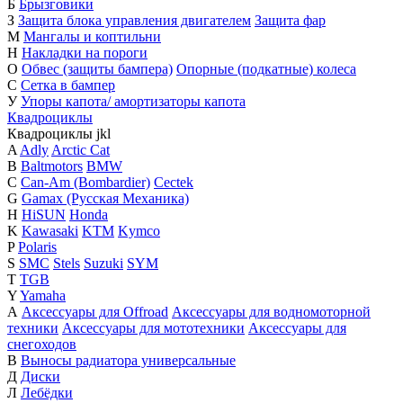
Б
Брызговики
З
Защита блока управления двигателем
Защита фар
М
Мангалы и коптильни
Н
Накладки на пороги
О
Обвес (защиты бампера)
Опорные (подкатные) колеса
С
Сетка в бампер
У
Упоры капота/ амортизаторы капота
Квадроциклы
Квадроциклы
j
k
l
A
Adly
Arctic Cat
B
Baltmotors
BMW
C
Can-Am (Bombardier)
Cectek
G
Gamax (Русская Механика)
H
HiSUN
Honda
K
Kawasaki
KTM
Kymco
P
Polaris
S
SMC
Stels
Suzuki
SYM
T
TGB
Y
Yamaha
А
Аксессуары для Offroad
Аксессуары для водномоторной
техники
Аксессуары для мототехники
Аксессуары для
снегоходов
В
Выносы радиатора универсальные
Д
Диски
Л
Лебёдки