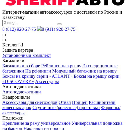
Интернет-магазин автоаксессуаров с доставкой по России и
Казахстану
8 (812) 920-27-75
8 (911) 920-27-75
m
m
Каталог
j
k
l
Защита картера
Установочный комплект
Багажники
Багажники в сборе
Рейлинги на крышу
Экспедиционные
багажники
На рейлинги
Модульный багажник на крышу
Боксы на крышу серии «ATLANT»
Боксы на крышу серии
«DISCOVERY»
Аксессуары
Автоподлокотники
Автоподлокотники
Квадроциклы
Аксессуары для снегоходов
Отвал
Прицеп
Расширители
колесных арок
Ступичные (колесные) проставки
Фаркопы/
аксессуары
Подножки
Крепление за раму универсальное
Универсальная подножка
на фаркоп
Накладки на пороги