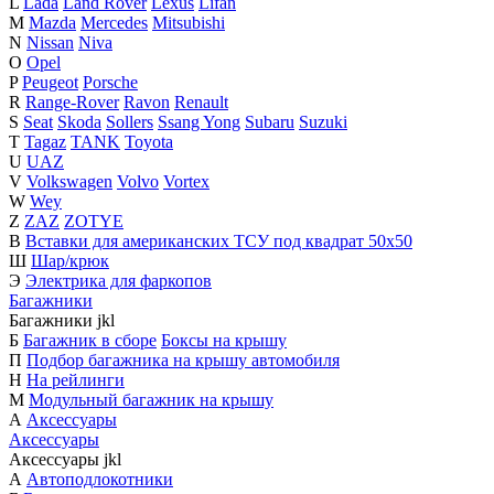
L
Lada
Land Rover
Lexus
Lifan
M
Mazda
Mercedes
Mitsubishi
N
Nissan
Niva
O
Opel
P
Peugeot
Porsche
R
Range-Rover
Ravon
Renault
S
Seat
Skoda
Sollers
Ssang Yong
Subaru
Suzuki
T
Tagaz
TANK
Toyota
U
UAZ
V
Volkswagen
Volvo
Vortex
W
Wey
Z
ZAZ
ZOTYE
В
Вставки для американских ТСУ под квадрат 50х50
Ш
Шар/крюк
Э
Электрика для фаркопов
Багажники
Багажники
j
k
l
Б
Багажник в сборе
Боксы на крышу
П
Подбор багажника на крышу автомобиля
Н
На рейлинги
М
Модульный багажник на крышу
А
Аксессуары
Аксессуары
Аксессуары
j
k
l
А
Автоподлокотники