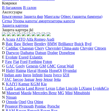
Коврики
В багажник
В салон
Аксессуары
Брызговики
Защита фар
Мангалы
Обвес (защиты бампера)
Сетка
Упоры капота/ амортизаторы капота
Защита картера
Защита картера
j
k
l
A
Acura
AITO
Alfa Romeo
Audi
B
Baic
Baw
Belgee
Bentley
BMW
Brilliance
Buick
Byd
C
Cadillac
Changan
Chery
Chevrolet
China-auto
Chrysler
Citroen
D
Daewoo
Daihatsu
Datsun
Dodge
Dongfeng
E
Evolute
Exeed
Exlantix
F
Faw
Fiat
Ford
Forthing
Foton
G
GAC
Geely
Genesis
GM
GMC
Great Wall
H
Hafei
Haima
Haval
Honda
HongQi
Hyundai
I
Indian auto
Ineos
Infiniti
Isuzu
Iveco
IZH
J
JAC
Jaecoo
Jaguar
Jeep
Jetour
Jetta
K
KAIYI
Kamaz
KGM
Kia
L
Lada
Lancia
Land Rover
Lexus
Lifan
Lincoln
LiXiang
Lynk&Co
M
Maserati
Mazda
Mercedes Benz
MG
Mini
Mitsubishi
N
Nissan
O
Omoda
Opel
Ora
Oting
P
Peugeot
Plymouth
Pontiac
Porsche
R
RAM
Ravon
Renault
Rover
Rox