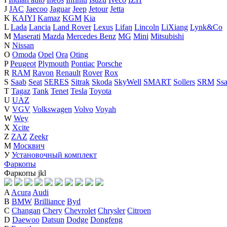
J
JAC
Jaecoo
Jaguar
Jeep
Jetour
Jetta
K
KAIYI
Kamaz
KGM
Kia
L
Lada
Lancia
Land Rover
Lexus
Lifan
Lincoln
LiXiang
Lynk&Co
M
Maserati
Mazda
Mercedes Benz
MG
Mini
Mitsubishi
N
Nissan
O
Omoda
Opel
Ora
Oting
P
Peugeot
Plymouth
Pontiac
Porsche
R
RAM
Ravon
Renault
Rover
Rox
S
Saab
Seat
SERES
Sitrak
Skoda
SkyWell
SMART
Sollers
SRM
Ss
T
Tagaz
Tank
Tenet
Tesla
Toyota
U
UAZ
V
VGV
Volkswagen
Volvo
Voyah
W
Wey
X
Xcite
Z
ZAZ
Zeekr
М
Москвич
У
Установочный комплект
Фаркопы
Фаркопы
j
k
l
A
Acura
Audi
B
BMW
Brilliance
Byd
C
Changan
Chery
Chevrolet
Chrysler
Citroen
D
Daewoo
Datsun
Dodge
Dongfeng