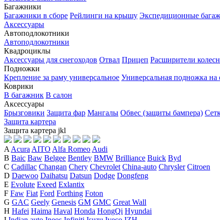
Багажники
Багажники в сборе
Рейлинги на крышу
Экспедиционные бага
Аксессуары
Автоподлокотники
Автоподлокотники
Квадроциклы
Аксессуары для снегоходов
Отвал
Прицеп
Расширители колесн
Подножки
Крепление за раму универсальное
Универсальная подножка на
Коврики
В багажник
В салон
Аксессуары
Брызговики
Защита фар
Мангалы
Обвес (защиты бампера)
Сет
Защита картера
Защита картера
j
k
l
A
Acura
AITO
Alfa Romeo
Audi
B
Baic
Baw
Belgee
Bentley
BMW
Brilliance
Buick
Byd
C
Cadillac
Changan
Chery
Chevrolet
China-auto
Chrysler
Citroen
D
Daewoo
Daihatsu
Datsun
Dodge
Dongfeng
E
Evolute
Exeed
Exlantix
F
Faw
Fiat
Ford
Forthing
Foton
G
GAC
Geely
Genesis
GM
GMC
Great Wall
H
Hafei
Haima
Haval
Honda
HongQi
Hyundai
I
Indian auto
Ineos
Infiniti
Isuzu
Iveco
IZH