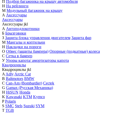
П
Подбор багажника на крышу автомобиля
Н
На рейлинги
М
Модульный багажник на крышу
А
Аксессуары
Аксессуары
Аксессуары
j
k
l
А
Автоподлокотники
Б
Брызговики
З
Защита блока управления двигателем
Защита фар
М
Мангалы и коптильни
Н
Накладки на пороги
О
Обвес (защиты бампера)
Опорные (подкатные) колеса
С
Сетка в бампер
У
Упоры капота/ амортизаторы капота
Квадроциклы
Квадроциклы
j
k
l
A
Adly
Arctic Cat
B
Baltmotors
BMW
C
Can-Am (Bombardier)
Cectek
G
Gamax (Русская Механика)
H
HiSUN
Honda
K
Kawasaki
KTM
Kymco
P
Polaris
S
SMC
Stels
Suzuki
SYM
T
TGB