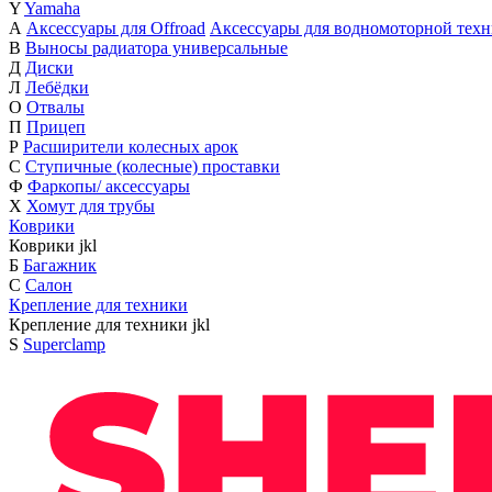
Y
Yamaha
А
Аксессуары для Offroad
Аксессуары для водномоторной тех
В
Выносы радиатора универсальные
Д
Диски
Л
Лебёдки
О
Отвалы
П
Прицеп
Р
Расширители колесных арок
С
Ступичные (колесные) проставки
Ф
Фаркопы/ аксессуары
Х
Хомут для трубы
Коврики
Коврики
j
k
l
Б
Багажник
С
Салон
Крепление для техники
Крепление для техники
j
k
l
S
Superclamp