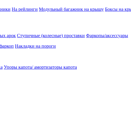
жники
На рейлинги
Модульный багажник на крышу
Боксы на к
ых арок
Ступичные (колесные) проставки
Фаркопы/аксессуары
 фаркоп
Накладки на пороги
ка
Упоры капота/ амортизаторы капота