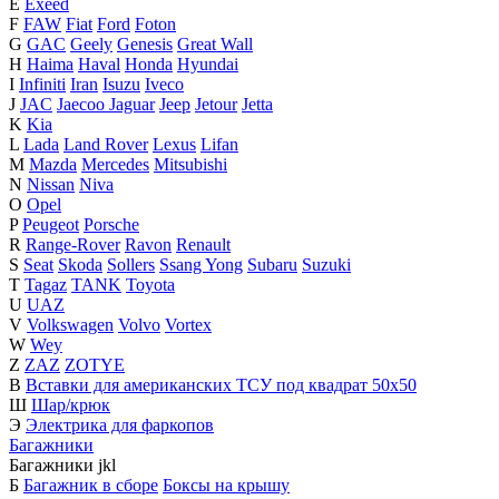
E
Exeed
F
FAW
Fiat
Ford
Foton
G
GAC
Geely
Genesis
Great Wall
H
Haima
Haval
Honda
Hyundai
I
Infiniti
Iran
Isuzu
Iveco
J
JAC
Jaecoo
Jaguar
Jeep
Jetour
Jetta
K
Kia
L
Lada
Land Rover
Lexus
Lifan
M
Mazda
Mercedes
Mitsubishi
N
Nissan
Niva
O
Opel
P
Peugeot
Porsche
R
Range-Rover
Ravon
Renault
S
Seat
Skoda
Sollers
Ssang Yong
Subaru
Suzuki
T
Tagaz
TANK
Toyota
U
UAZ
V
Volkswagen
Volvo
Vortex
W
Wey
Z
ZAZ
ZOTYE
В
Вставки для американских ТСУ под квадрат 50х50
Ш
Шар/крюк
Э
Электрика для фаркопов
Багажники
Багажники
j
k
l
Б
Багажник в сборе
Боксы на крышу