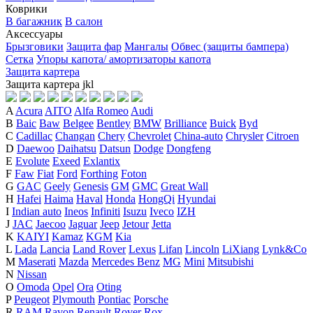
Коврики
В багажник
В салон
Аксессуары
Брызговики
Защита фар
Мангалы
Обвес (защиты бампера)
Сетка
Упоры капота/ амортизаторы капота
Защита картера
Защита картера
j
k
l
A
Acura
AITO
Alfa Romeo
Audi
B
Baic
Baw
Belgee
Bentley
BMW
Brilliance
Buick
Byd
C
Cadillac
Changan
Chery
Chevrolet
China-auto
Chrysler
Citroen
D
Daewoo
Daihatsu
Datsun
Dodge
Dongfeng
E
Evolute
Exeed
Exlantix
F
Faw
Fiat
Ford
Forthing
Foton
G
GAC
Geely
Genesis
GM
GMC
Great Wall
H
Hafei
Haima
Haval
Honda
HongQi
Hyundai
I
Indian auto
Ineos
Infiniti
Isuzu
Iveco
IZH
J
JAC
Jaecoo
Jaguar
Jeep
Jetour
Jetta
K
KAIYI
Kamaz
KGM
Kia
L
Lada
Lancia
Land Rover
Lexus
Lifan
Lincoln
LiXiang
Lynk&Co
M
Maserati
Mazda
Mercedes Benz
MG
Mini
Mitsubishi
N
Nissan
O
Omoda
Opel
Ora
Oting
P
Peugeot
Plymouth
Pontiac
Porsche
R
RAM
Ravon
Renault
Rover
Rox