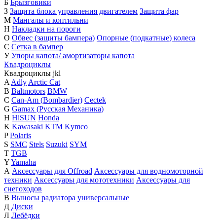
Б
Брызговики
З
Защита блока управления двигателем
Защита фар
М
Мангалы и коптильни
Н
Накладки на пороги
О
Обвес (защиты бампера)
Опорные (подкатные) колеса
С
Сетка в бампер
У
Упоры капота/ амортизаторы капота
Квадроциклы
Квадроциклы
j
k
l
A
Adly
Arctic Cat
B
Baltmotors
BMW
C
Can-Am (Bombardier)
Cectek
G
Gamax (Русская Механика)
H
HiSUN
Honda
K
Kawasaki
KTM
Kymco
P
Polaris
S
SMC
Stels
Suzuki
SYM
T
TGB
Y
Yamaha
А
Аксессуары для Offroad
Аксессуары для водномоторной
техники
Аксессуары для мототехники
Аксессуары для
снегоходов
В
Выносы радиатора универсальные
Д
Диски
Л
Лебёдки