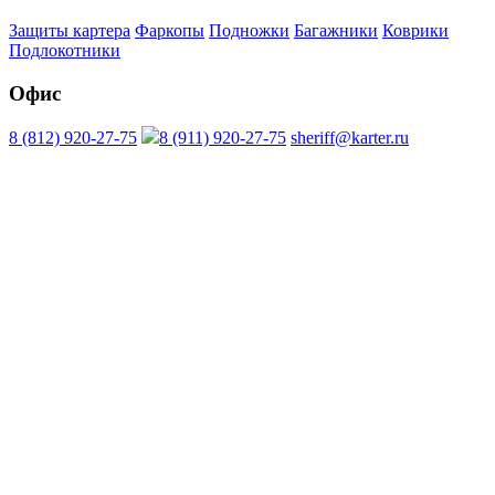
Защиты картера
Фаркопы
Подножки
Багажники
Коврики
Подлокотники
Офис
8 (812) 920-27-75
8 (911) 920-27-75
sheriff@karter.ru