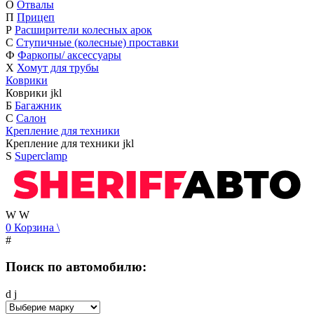
О
Отвалы
П
Прицеп
Р
Расширители колесных арок
С
Ступичные (колесные) проставки
Ф
Фаркопы/ аксессуары
Х
Хомут для трубы
Коврики
Коврики
j
k
l
Б
Багажник
С
Салон
Крепление для техники
Крепление для техники
j
k
l
S
Superclamp
W
W
0
Корзина
\
#
Поиск по автомобилю:
d
j