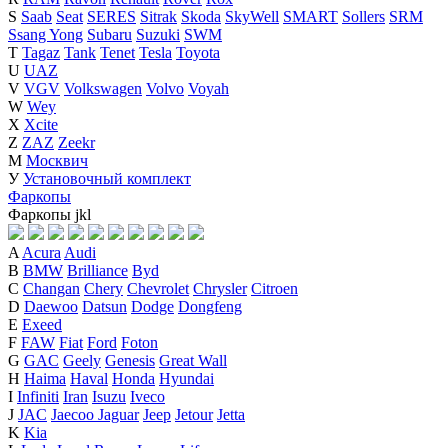
S
Saab
Seat
SERES
Sitrak
Skoda
SkyWell
SMART
Sollers
SRM
Ssang Yong
Subaru
Suzuki
SWM
T
Tagaz
Tank
Tenet
Tesla
Toyota
U
UAZ
V
VGV
Volkswagen
Volvo
Voyah
W
Wey
X
Xcite
Z
ZAZ
Zeekr
М
Москвич
У
Установочный комплект
Фаркопы
Фаркопы
j
k
l
A
Acura
Audi
B
BMW
Brilliance
Byd
C
Changan
Chery
Chevrolet
Chrysler
Citroen
D
Daewoo
Datsun
Dodge
Dongfeng
E
Exeed
F
FAW
Fiat
Ford
Foton
G
GAC
Geely
Genesis
Great Wall
H
Haima
Haval
Honda
Hyundai
I
Infiniti
Iran
Isuzu
Iveco
J
JAC
Jaecoo
Jaguar
Jeep
Jetour
Jetta
K
Kia