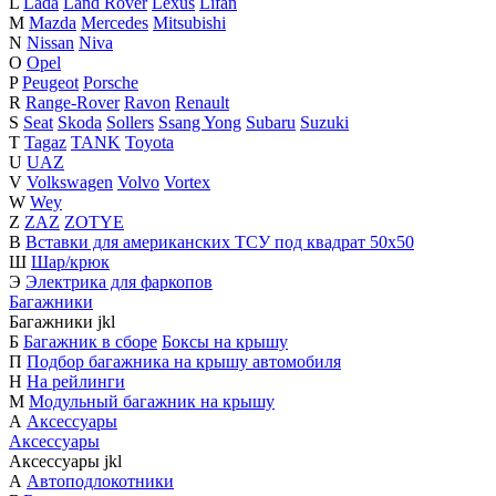
L
Lada
Land Rover
Lexus
Lifan
M
Mazda
Mercedes
Mitsubishi
N
Nissan
Niva
O
Opel
P
Peugeot
Porsche
R
Range-Rover
Ravon
Renault
S
Seat
Skoda
Sollers
Ssang Yong
Subaru
Suzuki
T
Tagaz
TANK
Toyota
U
UAZ
V
Volkswagen
Volvo
Vortex
W
Wey
Z
ZAZ
ZOTYE
В
Вставки для американских ТСУ под квадрат 50х50
Ш
Шар/крюк
Э
Электрика для фаркопов
Багажники
Багажники
j
k
l
Б
Багажник в сборе
Боксы на крышу
П
Подбор багажника на крышу автомобиля
Н
На рейлинги
М
Модульный багажник на крышу
А
Аксессуары
Аксессуары
Аксессуары
j
k
l
А
Автоподлокотники