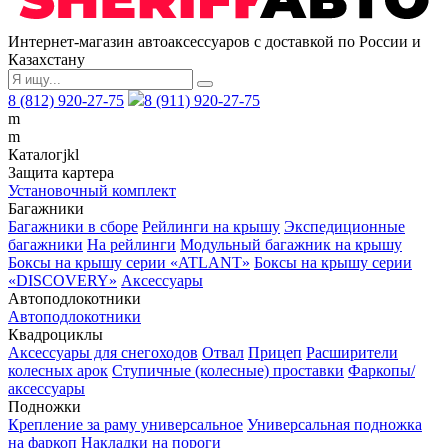
Интернет-магазин автоаксессуаров с доставкой по России и
Казахстану
8 (812) 920-27-75
8 (911) 920-27-75
m
m
Каталог
j
k
l
Защита картера
Установочный комплект
Багажники
Багажники в сборе
Рейлинги на крышу
Экспедиционные
багажники
На рейлинги
Модульный багажник на крышу
Боксы на крышу серии «ATLANT»
Боксы на крышу серии
«DISCOVERY»
Аксессуары
Автоподлокотники
Автоподлокотники
Квадроциклы
Аксессуары для снегоходов
Отвал
Прицеп
Расширители
колесных арок
Ступичные (колесные) проставки
Фаркопы/
аксессуары
Подножки
Крепление за раму универсальное
Универсальная подножка
на фаркоп
Накладки на пороги