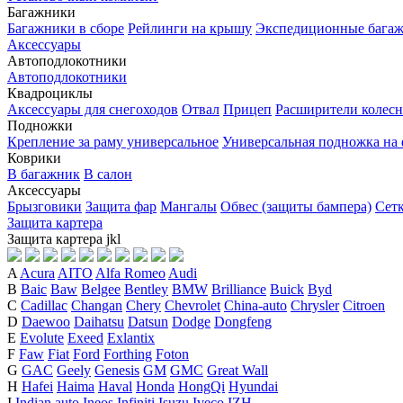
Багажники
Багажники в сборе
Рейлинги на крышу
Экспедиционные бага
Аксессуары
Автоподлокотники
Автоподлокотники
Квадроциклы
Аксессуары для снегоходов
Отвал
Прицеп
Расширители колесн
Подножки
Крепление за раму универсальное
Универсальная подножка на
Коврики
В багажник
В салон
Аксессуары
Брызговики
Защита фар
Мангалы
Обвес (защиты бампера)
Сет
Защита картера
Защита картера
j
k
l
A
Acura
AITO
Alfa Romeo
Audi
B
Baic
Baw
Belgee
Bentley
BMW
Brilliance
Buick
Byd
C
Cadillac
Changan
Chery
Chevrolet
China-auto
Chrysler
Citroen
D
Daewoo
Daihatsu
Datsun
Dodge
Dongfeng
E
Evolute
Exeed
Exlantix
F
Faw
Fiat
Ford
Forthing
Foton
G
GAC
Geely
Genesis
GM
GMC
Great Wall
H
Hafei
Haima
Haval
Honda
HongQi
Hyundai
I
Indian auto
Ineos
Infiniti
Isuzu
Iveco
IZH