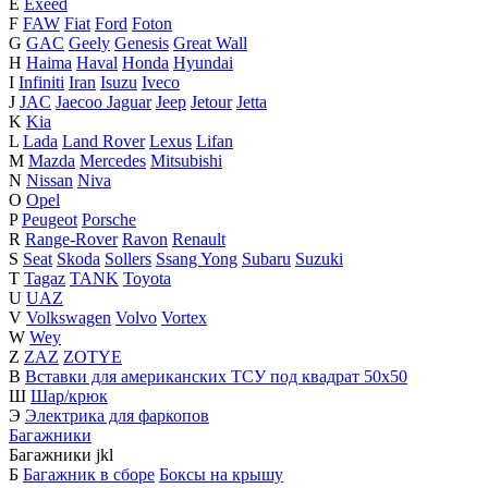
E
Exeed
F
FAW
Fiat
Ford
Foton
G
GAC
Geely
Genesis
Great Wall
H
Haima
Haval
Honda
Hyundai
I
Infiniti
Iran
Isuzu
Iveco
J
JAC
Jaecoo
Jaguar
Jeep
Jetour
Jetta
K
Kia
L
Lada
Land Rover
Lexus
Lifan
M
Mazda
Mercedes
Mitsubishi
N
Nissan
Niva
O
Opel
P
Peugeot
Porsche
R
Range-Rover
Ravon
Renault
S
Seat
Skoda
Sollers
Ssang Yong
Subaru
Suzuki
T
Tagaz
TANK
Toyota
U
UAZ
V
Volkswagen
Volvo
Vortex
W
Wey
Z
ZAZ
ZOTYE
В
Вставки для американских ТСУ под квадрат 50х50
Ш
Шар/крюк
Э
Электрика для фаркопов
Багажники
Багажники
j
k
l
Б
Багажник в сборе
Боксы на крышу