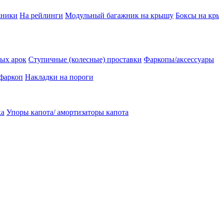
жники
На рейлинги
Модульный багажник на крышу
Боксы на к
ых арок
Ступичные (колесные) проставки
Фаркопы/аксессуары
 фаркоп
Накладки на пороги
ка
Упоры капота/ амортизаторы капота