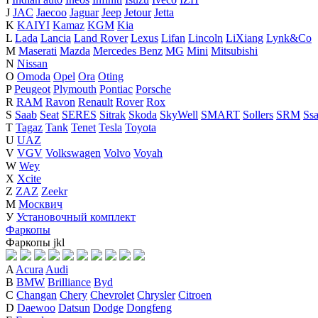
J
JAC
Jaecoo
Jaguar
Jeep
Jetour
Jetta
K
KAIYI
Kamaz
KGM
Kia
L
Lada
Lancia
Land Rover
Lexus
Lifan
Lincoln
LiXiang
Lynk&Co
M
Maserati
Mazda
Mercedes Benz
MG
Mini
Mitsubishi
N
Nissan
O
Omoda
Opel
Ora
Oting
P
Peugeot
Plymouth
Pontiac
Porsche
R
RAM
Ravon
Renault
Rover
Rox
S
Saab
Seat
SERES
Sitrak
Skoda
SkyWell
SMART
Sollers
SRM
Ss
T
Tagaz
Tank
Tenet
Tesla
Toyota
U
UAZ
V
VGV
Volkswagen
Volvo
Voyah
W
Wey
X
Xcite
Z
ZAZ
Zeekr
М
Москвич
У
Установочный комплект
Фаркопы
Фаркопы
j
k
l
A
Acura
Audi
B
BMW
Brilliance
Byd
C
Changan
Chery
Chevrolet
Chrysler
Citroen
D
Daewoo
Datsun
Dodge
Dongfeng