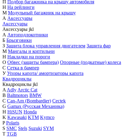
П
Подбор багажника на крышу автомобиля
Н
На рейлинги
М
Модульный багажник на крышу
А
Аксессуары
Аксессуары
Аксессуары
j
k
l
А
Автоподлокотники
Б
Брызговики
З
Защита блока управления двигателем
Защита фар
М
Мангалы и коптильни
Н
Накладки на пороги
О
Обвес (защиты бампера)
Опорные (подкатные) колеса
С
Сетка в бампер
У
Упоры капота/ амортизаторы капота
Квадроциклы
Квадроциклы
j
k
l
A
Adly
Arctic Cat
B
Baltmotors
BMW
C
Can-Am (Bombardier)
Cectek
G
Gamax (Русская Механика)
H
HiSUN
Honda
K
Kawasaki
KTM
Kymco
P
Polaris
S
SMC
Stels
Suzuki
SYM
T
TGB