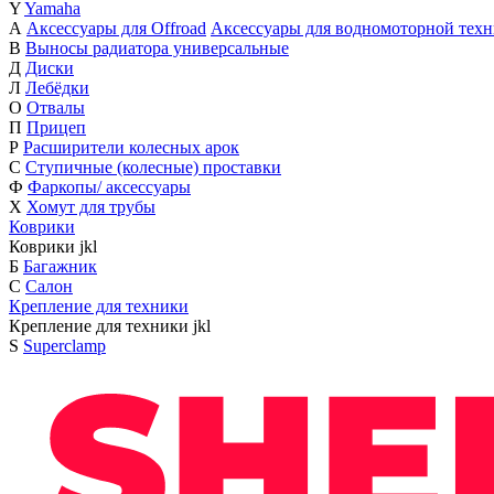
Y
Yamaha
А
Аксессуары для Offroad
Аксессуары для водномоторной тех
В
Выносы радиатора универсальные
Д
Диски
Л
Лебёдки
О
Отвалы
П
Прицеп
Р
Расширители колесных арок
С
Ступичные (колесные) проставки
Ф
Фаркопы/ аксессуары
Х
Хомут для трубы
Коврики
Коврики
j
k
l
Б
Багажник
С
Салон
Крепление для техники
Крепление для техники
j
k
l
S
Superclamp