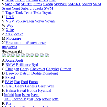
S
Saab
Seat
SERES
Sitrak
Skoda
SkyWell
SMART
Sollers
SRM
Ssang Yong
Subaru
Suzuki
SWM
T
Tagaz
Tank
Tenet
Tesla
Toyota
U
UAZ
V
VGV
Volkswagen
Volvo
Voyah
W
Wey
X
Xcite
Z
ZAZ
Zeekr
М
Москвич
У
Установочный комплект
Фаркопы
Фаркопы
j
k
l
A
Acura
Audi
B
BMW
Brilliance
Byd
C
Changan
Chery
Chevrolet
Chrysler
Citroen
D
Daewoo
Datsun
Dodge
Dongfeng
E
Exeed
F
FAW
Fiat
Ford
Foton
G
GAC
Geely
Genesis
Great Wall
H
Haima
Haval
Honda
Hyundai
I
Infiniti
Iran
Isuzu
Iveco
J
JAC
Jaecoo
Jaguar
Jeep
Jetour
Jetta
K
Kia