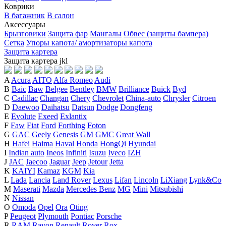
Коврики
В багажник
В салон
Аксессуары
Брызговики
Защита фар
Мангалы
Обвес (защиты бампера)
Сетка
Упоры капота/ амортизаторы капота
Защита картера
Защита картера
j
k
l
A
Acura
AITO
Alfa Romeo
Audi
B
Baic
Baw
Belgee
Bentley
BMW
Brilliance
Buick
Byd
C
Cadillac
Changan
Chery
Chevrolet
China-auto
Chrysler
Citroen
D
Daewoo
Daihatsu
Datsun
Dodge
Dongfeng
E
Evolute
Exeed
Exlantix
F
Faw
Fiat
Ford
Forthing
Foton
G
GAC
Geely
Genesis
GM
GMC
Great Wall
H
Hafei
Haima
Haval
Honda
HongQi
Hyundai
I
Indian auto
Ineos
Infiniti
Isuzu
Iveco
IZH
J
JAC
Jaecoo
Jaguar
Jeep
Jetour
Jetta
K
KAIYI
Kamaz
KGM
Kia
L
Lada
Lancia
Land Rover
Lexus
Lifan
Lincoln
LiXiang
Lynk&Co
M
Maserati
Mazda
Mercedes Benz
MG
Mini
Mitsubishi
N
Nissan
O
Omoda
Opel
Ora
Oting
P
Peugeot
Plymouth
Pontiac
Porsche
R
RAM
Ravon
Renault
Rover
Rox