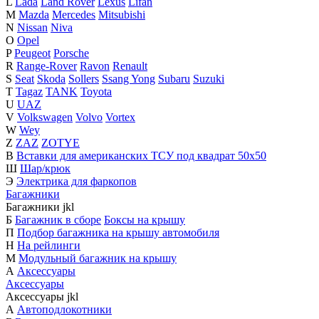
L
Lada
Land Rover
Lexus
Lifan
M
Mazda
Mercedes
Mitsubishi
N
Nissan
Niva
O
Opel
P
Peugeot
Porsche
R
Range-Rover
Ravon
Renault
S
Seat
Skoda
Sollers
Ssang Yong
Subaru
Suzuki
T
Tagaz
TANK
Toyota
U
UAZ
V
Volkswagen
Volvo
Vortex
W
Wey
Z
ZAZ
ZOTYE
В
Вставки для американских ТСУ под квадрат 50х50
Ш
Шар/крюк
Э
Электрика для фаркопов
Багажники
Багажники
j
k
l
Б
Багажник в сборе
Боксы на крышу
П
Подбор багажника на крышу автомобиля
Н
На рейлинги
М
Модульный багажник на крышу
А
Аксессуары
Аксессуары
Аксессуары
j
k
l
А
Автоподлокотники