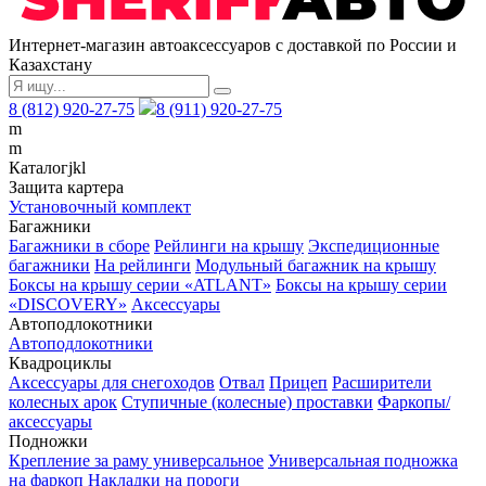
Интернет-магазин автоаксессуаров с доставкой по России и
Казахстану
8 (812) 920-27-75
8 (911) 920-27-75
m
m
Каталог
j
k
l
Защита картера
Установочный комплект
Багажники
Багажники в сборе
Рейлинги на крышу
Экспедиционные
багажники
На рейлинги
Модульный багажник на крышу
Боксы на крышу серии «ATLANT»
Боксы на крышу серии
«DISCOVERY»
Аксессуары
Автоподлокотники
Автоподлокотники
Квадроциклы
Аксессуары для снегоходов
Отвал
Прицеп
Расширители
колесных арок
Ступичные (колесные) проставки
Фаркопы/
аксессуары
Подножки
Крепление за раму универсальное
Универсальная подножка
на фаркоп
Накладки на пороги