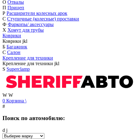
О
Отвалы
П
Прицеп
Р
Расширители колесных арок
С
Ступичные (колесные) проставки
Ф
Фаркопы/ аксессуары
Х
Хомут для трубы
Коврики
Коврики
j
k
l
Б
Багажник
С
Салон
Крепление для техники
Крепление для техники
j
k
l
S
Superclamp
W
W
0
Корзина
\
#
Поиск по автомобилю:
d
j