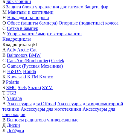
Б
Брызговики
З
Защита блока управления двигателем
Защита фар
М
Мангалы и коптильни
Н
Накладки на пороги
О
Обвес (защиты бампера)
Опорные (подкатные) колеса
С
Сетка в бампер
У
Упоры капота/ амортизаторы капота
Квадроциклы
Квадроциклы
j
k
l
A
Adly
Arctic Cat
B
Baltmotors
BMW
C
Can-Am (Bombardier)
Cectek
G
Gamax (Русская Механика)
H
HiSUN
Honda
K
Kawasaki
KTM
Kymco
P
Polaris
S
SMC
Stels
Suzuki
SYM
T
TGB
Y
Yamaha
А
Аксессуары для Offroad
Аксессуары для водномоторной
техники
Аксессуары для мототехники
Аксессуары для
снегоходов
В
Выносы радиатора универсальные
Д
Диски
Л
Лебёдки