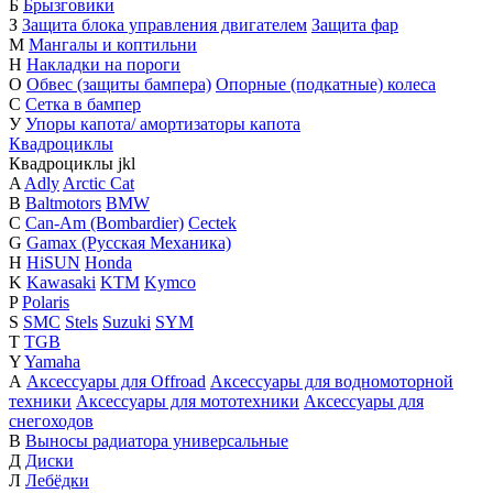
Б
Брызговики
З
Защита блока управления двигателем
Защита фар
М
Мангалы и коптильни
Н
Накладки на пороги
О
Обвес (защиты бампера)
Опорные (подкатные) колеса
С
Сетка в бампер
У
Упоры капота/ амортизаторы капота
Квадроциклы
Квадроциклы
j
k
l
A
Adly
Arctic Cat
B
Baltmotors
BMW
C
Can-Am (Bombardier)
Cectek
G
Gamax (Русская Механика)
H
HiSUN
Honda
K
Kawasaki
KTM
Kymco
P
Polaris
S
SMC
Stels
Suzuki
SYM
T
TGB
Y
Yamaha
А
Аксессуары для Offroad
Аксессуары для водномоторной
техники
Аксессуары для мототехники
Аксессуары для
снегоходов
В
Выносы радиатора универсальные
Д
Диски
Л
Лебёдки