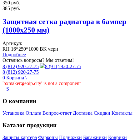
350
руб.
385
руб.
Защитная сетка радиатора в бампер
(1000х250 мм)
Артикул:
RH 16*250*1000 BK черн
Подробнее
Остались вопросы? Мы ответим!
8 (812) 920-27-75
8 (911) 920-27-75
8 (812) 920-27-75
0
Корзина
\
'bxmaker:geoip.city' is not a component
_
S
О компании
Установка
Оплата
Вопрос-ответ
Доставка
Скидки
Контакты
Каталог продукции
Защиты картера
Фаркопы
Подножки
Багажники
Коврики