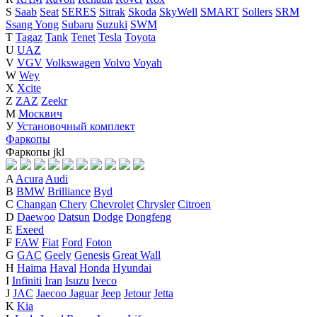
S
Saab
Seat
SERES
Sitrak
Skoda
SkyWell
SMART
Sollers
SRM
Ssang Yong
Subaru
Suzuki
SWM
T
Tagaz
Tank
Tenet
Tesla
Toyota
U
UAZ
V
VGV
Volkswagen
Volvo
Voyah
W
Wey
X
Xcite
Z
ZAZ
Zeekr
М
Москвич
У
Установочный комплект
Фаркопы
Фаркопы
j
k
l
A
Acura
Audi
B
BMW
Brilliance
Byd
C
Changan
Chery
Chevrolet
Chrysler
Citroen
D
Daewoo
Datsun
Dodge
Dongfeng
E
Exeed
F
FAW
Fiat
Ford
Foton
G
GAC
Geely
Genesis
Great Wall
H
Haima
Haval
Honda
Hyundai
I
Infiniti
Iran
Isuzu
Iveco
J
JAC
Jaecoo
Jaguar
Jeep
Jetour
Jetta
K
Kia