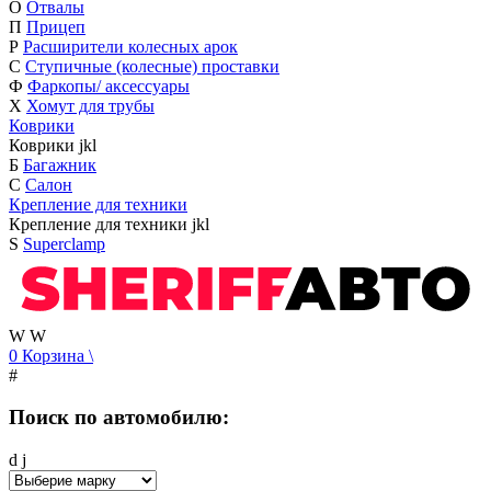
О
Отвалы
П
Прицеп
Р
Расширители колесных арок
С
Ступичные (колесные) проставки
Ф
Фаркопы/ аксессуары
Х
Хомут для трубы
Коврики
Коврики
j
k
l
Б
Багажник
С
Салон
Крепление для техники
Крепление для техники
j
k
l
S
Superclamp
W
W
0
Корзина
\
#
Поиск по автомобилю:
d
j