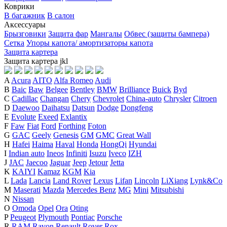
Коврики
В багажник
В салон
Аксессуары
Брызговики
Защита фар
Мангалы
Обвес (защиты бампера)
Сетка
Упоры капота/ амортизаторы капота
Защита картера
Защита картера
j
k
l
A
Acura
AITO
Alfa Romeo
Audi
B
Baic
Baw
Belgee
Bentley
BMW
Brilliance
Buick
Byd
C
Cadillac
Changan
Chery
Chevrolet
China-auto
Chrysler
Citroen
D
Daewoo
Daihatsu
Datsun
Dodge
Dongfeng
E
Evolute
Exeed
Exlantix
F
Faw
Fiat
Ford
Forthing
Foton
G
GAC
Geely
Genesis
GM
GMC
Great Wall
H
Hafei
Haima
Haval
Honda
HongQi
Hyundai
I
Indian auto
Ineos
Infiniti
Isuzu
Iveco
IZH
J
JAC
Jaecoo
Jaguar
Jeep
Jetour
Jetta
K
KAIYI
Kamaz
KGM
Kia
L
Lada
Lancia
Land Rover
Lexus
Lifan
Lincoln
LiXiang
Lynk&Co
M
Maserati
Mazda
Mercedes Benz
MG
Mini
Mitsubishi
N
Nissan
O
Omoda
Opel
Ora
Oting
P
Peugeot
Plymouth
Pontiac
Porsche
R
RAM
Ravon
Renault
Rover
Rox