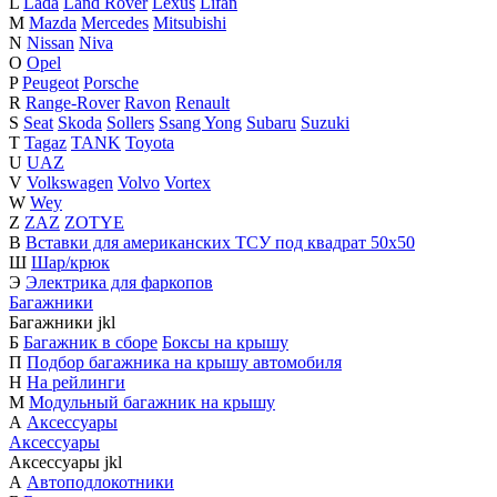
L
Lada
Land Rover
Lexus
Lifan
M
Mazda
Mercedes
Mitsubishi
N
Nissan
Niva
O
Opel
P
Peugeot
Porsche
R
Range-Rover
Ravon
Renault
S
Seat
Skoda
Sollers
Ssang Yong
Subaru
Suzuki
T
Tagaz
TANK
Toyota
U
UAZ
V
Volkswagen
Volvo
Vortex
W
Wey
Z
ZAZ
ZOTYE
В
Вставки для американских ТСУ под квадрат 50х50
Ш
Шар/крюк
Э
Электрика для фаркопов
Багажники
Багажники
j
k
l
Б
Багажник в сборе
Боксы на крышу
П
Подбор багажника на крышу автомобиля
Н
На рейлинги
М
Модульный багажник на крышу
А
Аксессуары
Аксессуары
Аксессуары
j
k
l
А
Автоподлокотники