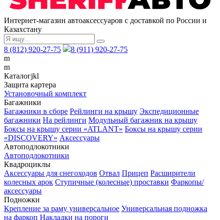
Интернет-магазин автоаксессуаров с доставкой по России и
Казахстану
8 (812) 920-27-75
8 (911) 920-27-75
m
m
Каталог
j
k
l
Защита картера
Установочный комплект
Багажники
Багажники в сборе
Рейлинги на крышу
Экспедиционные
багажники
На рейлинги
Модульный багажник на крышу
Боксы на крышу серии «ATLANT»
Боксы на крышу серии
«DISCOVERY»
Аксессуары
Автоподлокотники
Автоподлокотники
Квадроциклы
Аксессуары для снегоходов
Отвал
Прицеп
Расширители
колесных арок
Ступичные (колесные) проставки
Фаркопы/
аксессуары
Подножки
Крепление за раму универсальное
Универсальная подножка
на фаркоп
Накладки на пороги