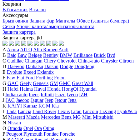
Коврики
В багажник
В салон
Аксессуары
Брызговики
Защита фар
Мангалы
Обвес (защиты бампера)
Сетка
Упоры капота/ амортизаторы капота
Защита картера
Защита картера
j
k
l
A
Acura
AITO
Alfa Romeo
Audi
B
Baic
Baw
Belgee
Bentley
BMW
Brilliance
Buick
Byd
C
Cadillac
Changan
Chery
Chevrolet
China-auto
Chrysler
Citroen
D
Daewoo
Daihatsu
Datsun
Dodge
Dongfeng
E
Evolute
Exeed
Exlantix
F
Faw
Fiat
Ford
Forthing
Foton
G
GAC
Geely
Genesis
GM
GMC
Great Wall
H
Hafei
Haima
Haval
Honda
HongQi
Hyundai
I
Indian auto
Ineos
Infiniti
Isuzu
Iveco
IZH
J
JAC
Jaecoo
Jaguar
Jeep
Jetour
Jetta
K
KAIYI
Kamaz
KGM
Kia
L
Lada
Lancia
Land Rover
Lexus
Lifan
Lincoln
LiXiang
Lynk&Co
M
Maserati
Mazda
Mercedes Benz
MG
Mini
Mitsubishi
N
Nissan
O
Omoda
Opel
Ora
Oting
P
Peugeot
Plymouth
Pontiac
Porsche
R
RAM
Ravon
Renault
Rover
Rox