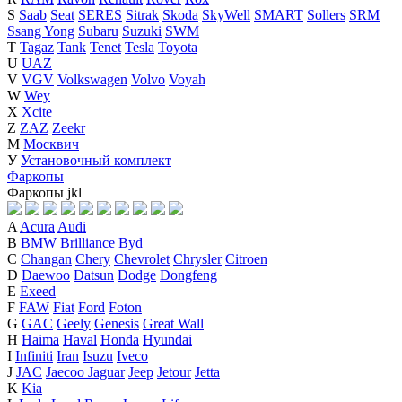
S
Saab
Seat
SERES
Sitrak
Skoda
SkyWell
SMART
Sollers
SRM
Ssang Yong
Subaru
Suzuki
SWM
T
Tagaz
Tank
Tenet
Tesla
Toyota
U
UAZ
V
VGV
Volkswagen
Volvo
Voyah
W
Wey
X
Xcite
Z
ZAZ
Zeekr
М
Москвич
У
Установочный комплект
Фаркопы
Фаркопы
j
k
l
A
Acura
Audi
B
BMW
Brilliance
Byd
C
Changan
Chery
Chevrolet
Chrysler
Citroen
D
Daewoo
Datsun
Dodge
Dongfeng
E
Exeed
F
FAW
Fiat
Ford
Foton
G
GAC
Geely
Genesis
Great Wall
H
Haima
Haval
Honda
Hyundai
I
Infiniti
Iran
Isuzu
Iveco
J
JAC
Jaecoo
Jaguar
Jeep
Jetour
Jetta
K
Kia