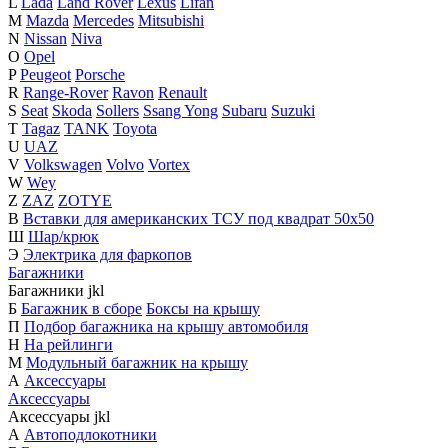
L
Lada
Land Rover
Lexus
Lifan
M
Mazda
Mercedes
Mitsubishi
N
Nissan
Niva
O
Opel
P
Peugeot
Porsche
R
Range-Rover
Ravon
Renault
S
Seat
Skoda
Sollers
Ssang Yong
Subaru
Suzuki
T
Tagaz
TANK
Toyota
U
UAZ
V
Volkswagen
Volvo
Vortex
W
Wey
Z
ZAZ
ZOTYE
В
Вставки для американских ТСУ под квадрат 50х50
Ш
Шар/крюк
Э
Электрика для фаркопов
Багажники
Багажники
j
k
l
Б
Багажник в сборе
Боксы на крышу
П
Подбор багажника на крышу автомобиля
Н
На рейлинги
М
Модульный багажник на крышу
А
Аксессуары
Аксессуары
Аксессуары
j
k
l
А
Автоподлокотники