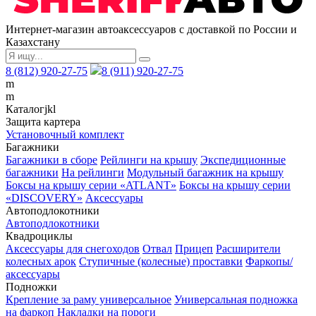
Интернет-магазин автоаксессуаров с доставкой по России и
Казахстану
8 (812) 920-27-75
8 (911) 920-27-75
m
m
Каталог
j
k
l
Защита картера
Установочный комплект
Багажники
Багажники в сборе
Рейлинги на крышу
Экспедиционные
багажники
На рейлинги
Модульный багажник на крышу
Боксы на крышу серии «ATLANT»
Боксы на крышу серии
«DISCOVERY»
Аксессуары
Автоподлокотники
Автоподлокотники
Квадроциклы
Аксессуары для снегоходов
Отвал
Прицеп
Расширители
колесных арок
Ступичные (колесные) проставки
Фаркопы/
аксессуары
Подножки
Крепление за раму универсальное
Универсальная подножка
на фаркоп
Накладки на пороги