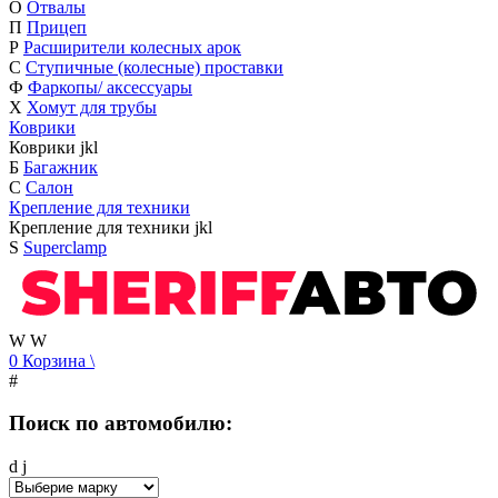
О
Отвалы
П
Прицеп
Р
Расширители колесных арок
С
Ступичные (колесные) проставки
Ф
Фаркопы/ аксессуары
Х
Хомут для трубы
Коврики
Коврики
j
k
l
Б
Багажник
С
Салон
Крепление для техники
Крепление для техники
j
k
l
S
Superclamp
W
W
0
Корзина
\
#
Поиск по автомобилю:
d
j