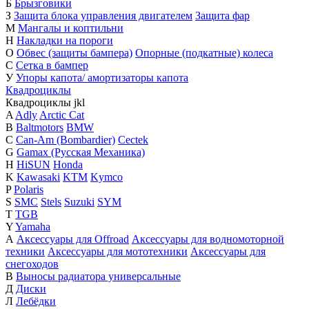
Б
Брызговики
З
Защита блока управления двигателем
Защита фар
М
Мангалы и коптильни
Н
Накладки на пороги
О
Обвес (защиты бампера)
Опорные (подкатные) колеса
С
Сетка в бампер
У
Упоры капота/ амортизаторы капота
Квадроциклы
Квадроциклы
j
k
l
A
Adly
Arctic Cat
B
Baltmotors
BMW
C
Can-Am (Bombardier)
Cectek
G
Gamax (Русская Механика)
H
HiSUN
Honda
K
Kawasaki
KTM
Kymco
P
Polaris
S
SMC
Stels
Suzuki
SYM
T
TGB
Y
Yamaha
А
Аксессуары для Offroad
Аксессуары для водномоторной
техники
Аксессуары для мототехники
Аксессуары для
снегоходов
В
Выносы радиатора универсальные
Д
Диски
Л
Лебёдки