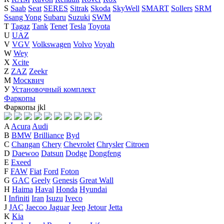
S
Saab
Seat
SERES
Sitrak
Skoda
SkyWell
SMART
Sollers
SRM
Ssang Yong
Subaru
Suzuki
SWM
T
Tagaz
Tank
Tenet
Tesla
Toyota
U
UAZ
V
VGV
Volkswagen
Volvo
Voyah
W
Wey
X
Xcite
Z
ZAZ
Zeekr
М
Москвич
У
Установочный комплект
Фаркопы
Фаркопы
j
k
l
A
Acura
Audi
B
BMW
Brilliance
Byd
C
Changan
Chery
Chevrolet
Chrysler
Citroen
D
Daewoo
Datsun
Dodge
Dongfeng
E
Exeed
F
FAW
Fiat
Ford
Foton
G
GAC
Geely
Genesis
Great Wall
H
Haima
Haval
Honda
Hyundai
I
Infiniti
Iran
Isuzu
Iveco
J
JAC
Jaecoo
Jaguar
Jeep
Jetour
Jetta
K
Kia