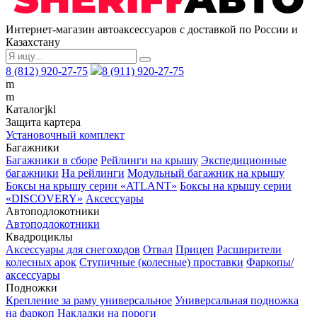
Интернет-магазин автоаксессуаров с доставкой по России и
Казахстану
8 (812) 920-27-75
8 (911) 920-27-75
m
m
Каталог
j
k
l
Защита картера
Установочный комплект
Багажники
Багажники в сборе
Рейлинги на крышу
Экспедиционные
багажники
На рейлинги
Модульный багажник на крышу
Боксы на крышу серии «ATLANT»
Боксы на крышу серии
«DISCOVERY»
Аксессуары
Автоподлокотники
Автоподлокотники
Квадроциклы
Аксессуары для снегоходов
Отвал
Прицеп
Расширители
колесных арок
Ступичные (колесные) проставки
Фаркопы/
аксессуары
Подножки
Крепление за раму универсальное
Универсальная подножка
на фаркоп
Накладки на пороги