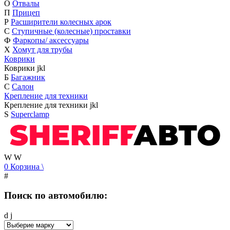
О
Отвалы
П
Прицеп
Р
Расширители колесных арок
С
Ступичные (колесные) проставки
Ф
Фаркопы/ аксессуары
Х
Хомут для трубы
Коврики
Коврики
j
k
l
Б
Багажник
С
Салон
Крепление для техники
Крепление для техники
j
k
l
S
Superclamp
W
W
0
Корзина
\
#
Поиск по автомобилю:
d
j