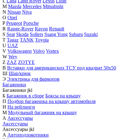
L
Lada
Land Rover
Lexus
Lifan
M
Mazda
Mercedes
Mitsubishi
N
Nissan
Niva
O
Opel
P
Peugeot
Porsche
R
Range-Rover
Ravon
Renault
S
Seat
Skoda
Sollers
Ssang Yong
Subaru
Suzuki
T
Tagaz
TANK
Toyota
U
UAZ
V
Volkswagen
Volvo
Vortex
W
Wey
Z
ZAZ
ZOTYE
В
Вставки для американских ТСУ под квадрат 50х50
Ш
Шар/крюк
Э
Электрика для фаркопов
Багажники
Багажники
j
k
l
Б
Багажник в сборе
Боксы на крышу
П
Подбор багажника на крышу автомобиля
Н
На рейлинги
М
Модульный багажник на крышу
А
Аксессуары
Аксессуары
Аксессуары
j
k
l
А
Автоподлокотники