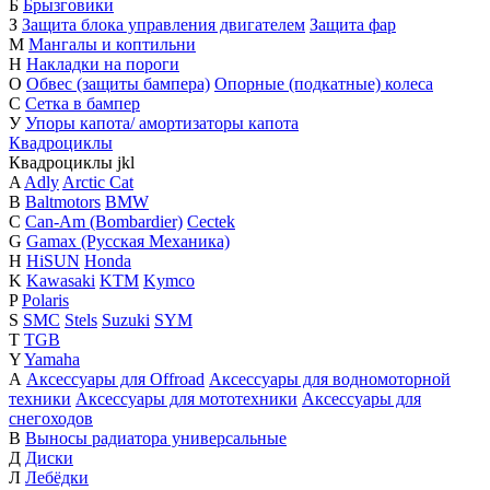
Б
Брызговики
З
Защита блока управления двигателем
Защита фар
М
Мангалы и коптильни
Н
Накладки на пороги
О
Обвес (защиты бампера)
Опорные (подкатные) колеса
С
Сетка в бампер
У
Упоры капота/ амортизаторы капота
Квадроциклы
Квадроциклы
j
k
l
A
Adly
Arctic Cat
B
Baltmotors
BMW
C
Can-Am (Bombardier)
Cectek
G
Gamax (Русская Механика)
H
HiSUN
Honda
K
Kawasaki
KTM
Kymco
P
Polaris
S
SMC
Stels
Suzuki
SYM
T
TGB
Y
Yamaha
А
Аксессуары для Offroad
Аксессуары для водномоторной
техники
Аксессуары для мототехники
Аксессуары для
снегоходов
В
Выносы радиатора универсальные
Д
Диски
Л
Лебёдки