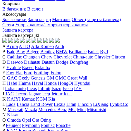
Коврики
В багажник
В салон
Аксессуары
Брызговики
Защита фар
Мангалы
Обвес (защиты бампера)
Сетка
Упоры капота/ амортизаторы капота
Защита картера
Защита картера
j
k
l
A
Acura
AITO
Alfa Romeo
Audi
B
Baic
Baw
Belgee
Bentley
BMW
Brilliance
Buick
Byd
C
Cadillac
Changan
Chery
Chevrolet
China-auto
Chrysler
Citroen
D
Daewoo
Daihatsu
Datsun
Dodge
Dongfeng
E
Evolute
Exeed
Exlantix
F
Faw
Fiat
Ford
Forthing
Foton
G
GAC
Geely
Genesis
GM
GMC
Great Wall
H
Hafei
Haima
Haval
Honda
HongQi
Hyundai
I
Indian auto
Ineos
Infiniti
Isuzu
Iveco
IZH
J
JAC
Jaecoo
Jaguar
Jeep
Jetour
Jetta
K
KAIYI
Kamaz
KGM
Kia
L
Lada
Lancia
Land Rover
Lexus
Lifan
Lincoln
LiXiang
Lynk&Co
M
Maserati
Mazda
Mercedes Benz
MG
Mini
Mitsubishi
N
Nissan
O
Omoda
Opel
Ora
Oting
P
Peugeot
Plymouth
Pontiac
Porsche
R
RAM
Ravon
Renault
Rover
Rox