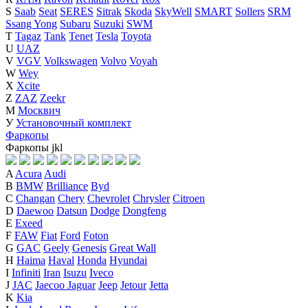
S
Saab
Seat
SERES
Sitrak
Skoda
SkyWell
SMART
Sollers
SRM
Ssang Yong
Subaru
Suzuki
SWM
T
Tagaz
Tank
Tenet
Tesla
Toyota
U
UAZ
V
VGV
Volkswagen
Volvo
Voyah
W
Wey
X
Xcite
Z
ZAZ
Zeekr
М
Москвич
У
Установочный комплект
Фаркопы
Фаркопы
j
k
l
A
Acura
Audi
B
BMW
Brilliance
Byd
C
Changan
Chery
Chevrolet
Chrysler
Citroen
D
Daewoo
Datsun
Dodge
Dongfeng
E
Exeed
F
FAW
Fiat
Ford
Foton
G
GAC
Geely
Genesis
Great Wall
H
Haima
Haval
Honda
Hyundai
I
Infiniti
Iran
Isuzu
Iveco
J
JAC
Jaecoo
Jaguar
Jeep
Jetour
Jetta
K
Kia