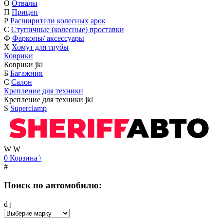
О
Отвалы
П
Прицеп
Р
Расширители колесных арок
С
Ступичные (колесные) проставки
Ф
Фаркопы/ аксессуары
Х
Хомут для трубы
Коврики
Коврики
j
k
l
Б
Багажник
С
Салон
Крепление для техники
Крепление для техники
j
k
l
S
Superclamp
W
W
0
Корзина
\
#
Поиск по автомобилю:
d
j