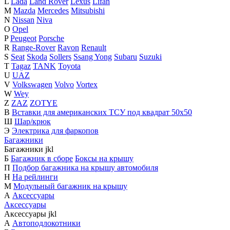
L
Lada
Land Rover
Lexus
Lifan
M
Mazda
Mercedes
Mitsubishi
N
Nissan
Niva
O
Opel
P
Peugeot
Porsche
R
Range-Rover
Ravon
Renault
S
Seat
Skoda
Sollers
Ssang Yong
Subaru
Suzuki
T
Tagaz
TANK
Toyota
U
UAZ
V
Volkswagen
Volvo
Vortex
W
Wey
Z
ZAZ
ZOTYE
В
Вставки для американских ТСУ под квадрат 50х50
Ш
Шар/крюк
Э
Электрика для фаркопов
Багажники
Багажники
j
k
l
Б
Багажник в сборе
Боксы на крышу
П
Подбор багажника на крышу автомобиля
Н
На рейлинги
М
Модульный багажник на крышу
А
Аксессуары
Аксессуары
Аксессуары
j
k
l
А
Автоподлокотники