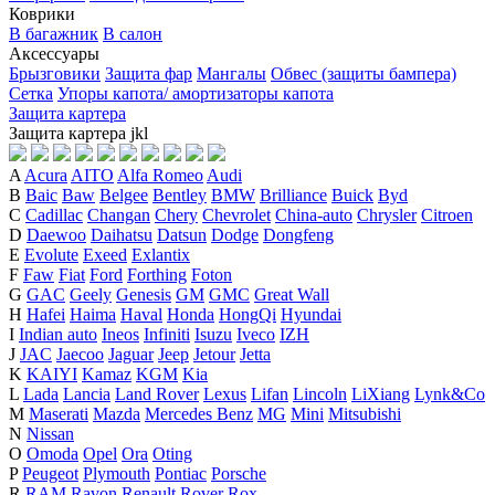
Коврики
В багажник
В салон
Аксессуары
Брызговики
Защита фар
Мангалы
Обвес (защиты бампера)
Сетка
Упоры капота/ амортизаторы капота
Защита картера
Защита картера
j
k
l
A
Acura
AITO
Alfa Romeo
Audi
B
Baic
Baw
Belgee
Bentley
BMW
Brilliance
Buick
Byd
C
Cadillac
Changan
Chery
Chevrolet
China-auto
Chrysler
Citroen
D
Daewoo
Daihatsu
Datsun
Dodge
Dongfeng
E
Evolute
Exeed
Exlantix
F
Faw
Fiat
Ford
Forthing
Foton
G
GAC
Geely
Genesis
GM
GMC
Great Wall
H
Hafei
Haima
Haval
Honda
HongQi
Hyundai
I
Indian auto
Ineos
Infiniti
Isuzu
Iveco
IZH
J
JAC
Jaecoo
Jaguar
Jeep
Jetour
Jetta
K
KAIYI
Kamaz
KGM
Kia
L
Lada
Lancia
Land Rover
Lexus
Lifan
Lincoln
LiXiang
Lynk&Co
M
Maserati
Mazda
Mercedes Benz
MG
Mini
Mitsubishi
N
Nissan
O
Omoda
Opel
Ora
Oting
P
Peugeot
Plymouth
Pontiac
Porsche
R
RAM
Ravon
Renault
Rover
Rox