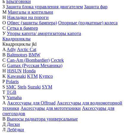
Б
Брызговики
З
Защита блока управления двигателем
Защита фар
М
Мангалы и коптильни
Н
Накладки на пороги
О
Обвес (защиты бампера)
Опорные (подкатные) колеса
С
Сетка в бампер
У
Упоры капота/ амортизаторы капота
Квадроциклы
Квадроциклы
j
k
l
A
Adly
Arctic Cat
B
Baltmotors
BMW
C
Can-Am (Bombardier)
Cectek
G
Gamax (Русская Механика)
H
HiSUN
Honda
K
Kawasaki
KTM
Kymco
P
Polaris
S
SMC
Stels
Suzuki
SYM
T
TGB
Y
Yamaha
А
Аксессуары для Offroad
Аксессуары для водномоторной
техники
Аксессуары для мототехники
Аксессуары для
снегоходов
В
Выносы радиатора универсальные
Д
Диски
Л
Лебёдки