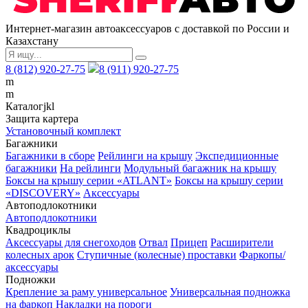
Интернет-магазин автоаксессуаров с доставкой по России и
Казахстану
8 (812) 920-27-75
8 (911) 920-27-75
m
m
Каталог
j
k
l
Защита картера
Установочный комплект
Багажники
Багажники в сборе
Рейлинги на крышу
Экспедиционные
багажники
На рейлинги
Модульный багажник на крышу
Боксы на крышу серии «ATLANT»
Боксы на крышу серии
«DISCOVERY»
Аксессуары
Автоподлокотники
Автоподлокотники
Квадроциклы
Аксессуары для снегоходов
Отвал
Прицеп
Расширители
колесных арок
Ступичные (колесные) проставки
Фаркопы/
аксессуары
Подножки
Крепление за раму универсальное
Универсальная подножка
на фаркоп
Накладки на пороги