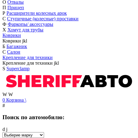
О
Отвалы
П
Прицеп
Р
Расширители колесных арок
С
Ступичные (колесные) проставки
Ф
Фаркопы/ аксессуары
Х
Хомут для трубы
Коврики
Коврики
j
k
l
Б
Багажник
С
Салон
Крепление для техники
Крепление для техники
j
k
l
S
Superclamp
W
W
0
Корзина
\
#
Поиск по автомобилю:
d
j