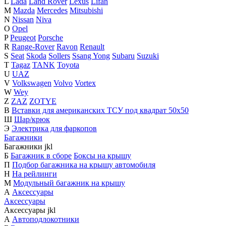
L
Lada
Land Rover
Lexus
Lifan
M
Mazda
Mercedes
Mitsubishi
N
Nissan
Niva
O
Opel
P
Peugeot
Porsche
R
Range-Rover
Ravon
Renault
S
Seat
Skoda
Sollers
Ssang Yong
Subaru
Suzuki
T
Tagaz
TANK
Toyota
U
UAZ
V
Volkswagen
Volvo
Vortex
W
Wey
Z
ZAZ
ZOTYE
В
Вставки для американских ТСУ под квадрат 50х50
Ш
Шар/крюк
Э
Электрика для фаркопов
Багажники
Багажники
j
k
l
Б
Багажник в сборе
Боксы на крышу
П
Подбор багажника на крышу автомобиля
Н
На рейлинги
М
Модульный багажник на крышу
А
Аксессуары
Аксессуары
Аксессуары
j
k
l
А
Автоподлокотники