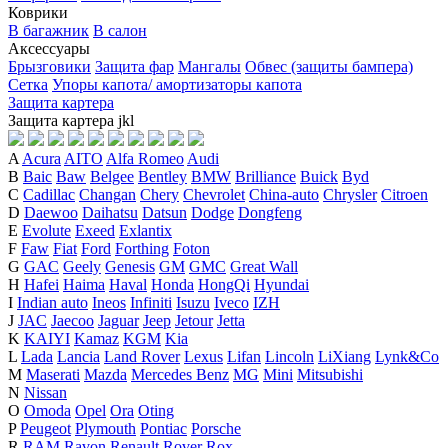
Коврики
В багажник
В салон
Аксессуары
Брызговики
Защита фар
Мангалы
Обвес (защиты бампера)
Сетка
Упоры капота/ амортизаторы капота
Защита картера
Защита картера
j
k
l
A
Acura
AITO
Alfa Romeo
Audi
B
Baic
Baw
Belgee
Bentley
BMW
Brilliance
Buick
Byd
C
Cadillac
Changan
Chery
Chevrolet
China-auto
Chrysler
Citroen
D
Daewoo
Daihatsu
Datsun
Dodge
Dongfeng
E
Evolute
Exeed
Exlantix
F
Faw
Fiat
Ford
Forthing
Foton
G
GAC
Geely
Genesis
GM
GMC
Great Wall
H
Hafei
Haima
Haval
Honda
HongQi
Hyundai
I
Indian auto
Ineos
Infiniti
Isuzu
Iveco
IZH
J
JAC
Jaecoo
Jaguar
Jeep
Jetour
Jetta
K
KAIYI
Kamaz
KGM
Kia
L
Lada
Lancia
Land Rover
Lexus
Lifan
Lincoln
LiXiang
Lynk&Co
M
Maserati
Mazda
Mercedes Benz
MG
Mini
Mitsubishi
N
Nissan
O
Omoda
Opel
Ora
Oting
P
Peugeot
Plymouth
Pontiac
Porsche
R
RAM
Ravon
Renault
Rover
Rox