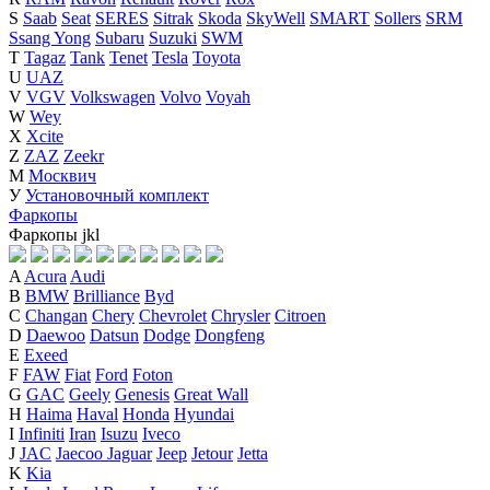
S
Saab
Seat
SERES
Sitrak
Skoda
SkyWell
SMART
Sollers
SRM
Ssang Yong
Subaru
Suzuki
SWM
T
Tagaz
Tank
Tenet
Tesla
Toyota
U
UAZ
V
VGV
Volkswagen
Volvo
Voyah
W
Wey
X
Xcite
Z
ZAZ
Zeekr
М
Москвич
У
Установочный комплект
Фаркопы
Фаркопы
j
k
l
A
Acura
Audi
B
BMW
Brilliance
Byd
C
Changan
Chery
Chevrolet
Chrysler
Citroen
D
Daewoo
Datsun
Dodge
Dongfeng
E
Exeed
F
FAW
Fiat
Ford
Foton
G
GAC
Geely
Genesis
Great Wall
H
Haima
Haval
Honda
Hyundai
I
Infiniti
Iran
Isuzu
Iveco
J
JAC
Jaecoo
Jaguar
Jeep
Jetour
Jetta
K
Kia