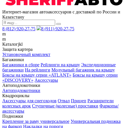
Интернет-магазин автоаксессуаров с доставкой по России и
Казахстану
8 (812) 920-27-75
8 (911) 920-27-75
m
m
Каталог
j
k
l
Защита картера
Установочный комплект
Багажники
Багажники в сборе
Рейлинги на крышу
Экспедиционные
багажники
На рейлинги
Модульный багажник на крышу
Боксы на крышу серии «ATLANT»
Боксы на крышу серии
«DISCOVERY»
Аксессуары
Автоподлокотники
Автоподлокотники
Квадроциклы
Аксессуары для снегоходов
Отвал
Прицеп
Расширители
колесных арок
Ступичные (колесные) проставки
Фаркопы/
аксессуары
Подножки
Крепление за раму универсальное
Универсальная подножка
на фаркоп
Накладки на пороги