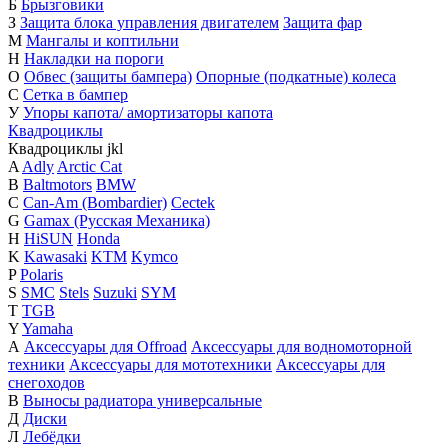
Б
Брызговики
З
Защита блока управления двигателем
Защита фар
М
Мангалы и коптильни
Н
Накладки на пороги
О
Обвес (защиты бампера)
Опорные (подкатные) колеса
С
Сетка в бампер
У
Упоры капота/ амортизаторы капота
Квадроциклы
Квадроциклы
j
k
l
A
Adly
Arctic Cat
B
Baltmotors
BMW
C
Can-Am (Bombardier)
Cectek
G
Gamax (Русская Механика)
H
HiSUN
Honda
K
Kawasaki
KTM
Kymco
P
Polaris
S
SMC
Stels
Suzuki
SYM
T
TGB
Y
Yamaha
А
Аксессуары для Offroad
Аксессуары для водномоторной
техники
Аксессуары для мототехники
Аксессуары для
снегоходов
В
Выносы радиатора универсальные
Д
Диски
Л
Лебёдки