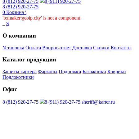
8 (812) 920-27-75
8 (911) 920-27-75
8 (812) 920-27-75
0
Корзина
\
'bxmaker:geoip.city' is not a component
_
S
О компании
Установка
Оплата
Вопрос-ответ
Доставка
Скидки
Контакты
Каталог продукции
Защиты картера
Фаркопы
Подножки
Багажники
Коврики
Подлокотники
Офис
8 (812) 920-27-75
8 (911) 920-27-75
sheriff@karter.ru