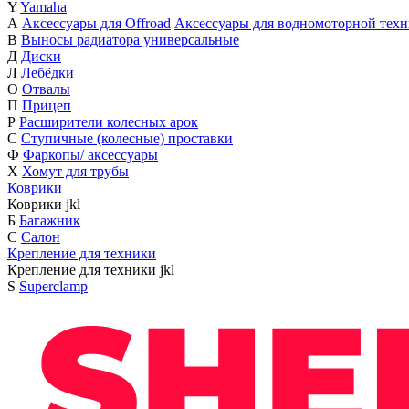
Y
Yamaha
А
Аксессуары для Offroad
Аксессуары для водномоторной тех
В
Выносы радиатора универсальные
Д
Диски
Л
Лебёдки
О
Отвалы
П
Прицеп
Р
Расширители колесных арок
С
Ступичные (колесные) проставки
Ф
Фаркопы/ аксессуары
Х
Хомут для трубы
Коврики
Коврики
j
k
l
Б
Багажник
С
Салон
Крепление для техники
Крепление для техники
j
k
l
S
Superclamp