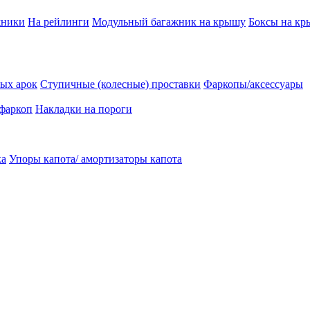
жники
На рейлинги
Модульный багажник на крышу
Боксы на к
ых арок
Ступичные (колесные) проставки
Фаркопы/аксессуары
 фаркоп
Накладки на пороги
ка
Упоры капота/ амортизаторы капота