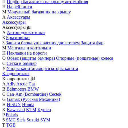
П
Подбор багажника на крышу автомобиля
Н
На рейлинги
М
Модульный багажник на крышу
А
Аксессуары
Аксессуары
Аксессуары
j
k
l
А
Автоподлокотники
Б
Брызговики
З
Защита блока управления двигателем
Защита фар
М
Мангалы и коптильни
Н
Накладки на пороги
О
Обвес (защиты бампера)
Опорные (подкатные) колеса
С
Сетка в бампер
У
Упоры капота/ амортизаторы капота
Квадроциклы
Квадроциклы
j
k
l
A
Adly
Arctic Cat
B
Baltmotors
BMW
C
Can-Am (Bombardier)
Cectek
G
Gamax (Русская Механика)
H
HiSUN
Honda
K
Kawasaki
KTM
Kymco
P
Polaris
S
SMC
Stels
Suzuki
SYM
T
TGB