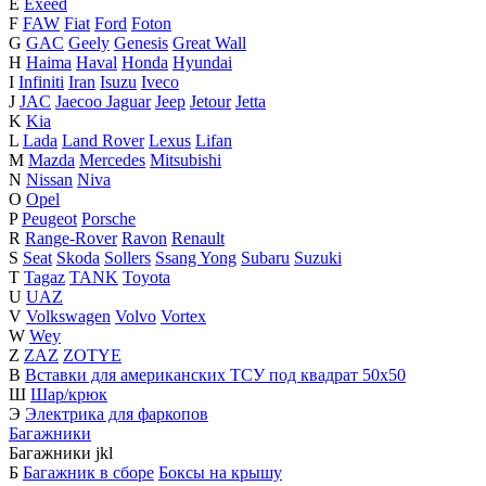
E
Exeed
F
FAW
Fiat
Ford
Foton
G
GAC
Geely
Genesis
Great Wall
H
Haima
Haval
Honda
Hyundai
I
Infiniti
Iran
Isuzu
Iveco
J
JAC
Jaecoo
Jaguar
Jeep
Jetour
Jetta
K
Kia
L
Lada
Land Rover
Lexus
Lifan
M
Mazda
Mercedes
Mitsubishi
N
Nissan
Niva
O
Opel
P
Peugeot
Porsche
R
Range-Rover
Ravon
Renault
S
Seat
Skoda
Sollers
Ssang Yong
Subaru
Suzuki
T
Tagaz
TANK
Toyota
U
UAZ
V
Volkswagen
Volvo
Vortex
W
Wey
Z
ZAZ
ZOTYE
В
Вставки для американских ТСУ под квадрат 50х50
Ш
Шар/крюк
Э
Электрика для фаркопов
Багажники
Багажники
j
k
l
Б
Багажник в сборе
Боксы на крышу