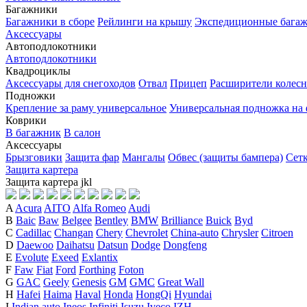
Багажники
Багажники в сборе
Рейлинги на крышу
Экспедиционные бага
Аксессуары
Автоподлокотники
Автоподлокотники
Квадроциклы
Аксессуары для снегоходов
Отвал
Прицеп
Расширители колесн
Подножки
Крепление за раму универсальное
Универсальная подножка на
Коврики
В багажник
В салон
Аксессуары
Брызговики
Защита фар
Мангалы
Обвес (защиты бампера)
Сет
Защита картера
Защита картера
j
k
l
A
Acura
AITO
Alfa Romeo
Audi
B
Baic
Baw
Belgee
Bentley
BMW
Brilliance
Buick
Byd
C
Cadillac
Changan
Chery
Chevrolet
China-auto
Chrysler
Citroen
D
Daewoo
Daihatsu
Datsun
Dodge
Dongfeng
E
Evolute
Exeed
Exlantix
F
Faw
Fiat
Ford
Forthing
Foton
G
GAC
Geely
Genesis
GM
GMC
Great Wall
H
Hafei
Haima
Haval
Honda
HongQi
Hyundai
I
Indian auto
Ineos
Infiniti
Isuzu
Iveco
IZH