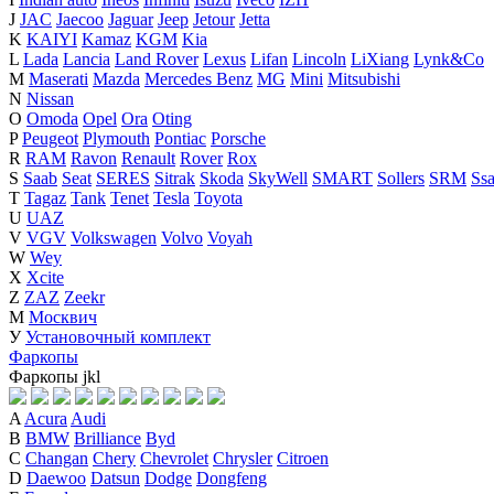
J
JAC
Jaecoo
Jaguar
Jeep
Jetour
Jetta
K
KAIYI
Kamaz
KGM
Kia
L
Lada
Lancia
Land Rover
Lexus
Lifan
Lincoln
LiXiang
Lynk&Co
M
Maserati
Mazda
Mercedes Benz
MG
Mini
Mitsubishi
N
Nissan
O
Omoda
Opel
Ora
Oting
P
Peugeot
Plymouth
Pontiac
Porsche
R
RAM
Ravon
Renault
Rover
Rox
S
Saab
Seat
SERES
Sitrak
Skoda
SkyWell
SMART
Sollers
SRM
Ss
T
Tagaz
Tank
Tenet
Tesla
Toyota
U
UAZ
V
VGV
Volkswagen
Volvo
Voyah
W
Wey
X
Xcite
Z
ZAZ
Zeekr
М
Москвич
У
Установочный комплект
Фаркопы
Фаркопы
j
k
l
A
Acura
Audi
B
BMW
Brilliance
Byd
C
Changan
Chery
Chevrolet
Chrysler
Citroen
D
Daewoo
Datsun
Dodge
Dongfeng