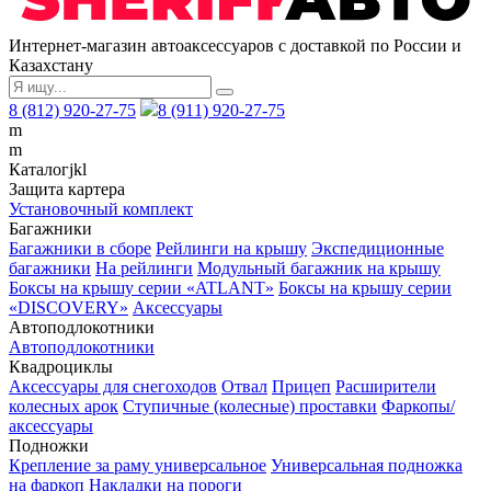
Интернет-магазин автоаксессуаров с доставкой по России и
Казахстану
8 (812) 920-27-75
8 (911) 920-27-75
m
m
Каталог
j
k
l
Защита картера
Установочный комплект
Багажники
Багажники в сборе
Рейлинги на крышу
Экспедиционные
багажники
На рейлинги
Модульный багажник на крышу
Боксы на крышу серии «ATLANT»
Боксы на крышу серии
«DISCOVERY»
Аксессуары
Автоподлокотники
Автоподлокотники
Квадроциклы
Аксессуары для снегоходов
Отвал
Прицеп
Расширители
колесных арок
Ступичные (колесные) проставки
Фаркопы/
аксессуары
Подножки
Крепление за раму универсальное
Универсальная подножка
на фаркоп
Накладки на пороги