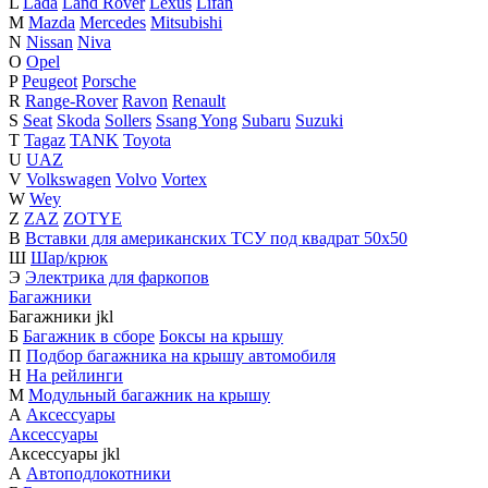
L
Lada
Land Rover
Lexus
Lifan
M
Mazda
Mercedes
Mitsubishi
N
Nissan
Niva
O
Opel
P
Peugeot
Porsche
R
Range-Rover
Ravon
Renault
S
Seat
Skoda
Sollers
Ssang Yong
Subaru
Suzuki
T
Tagaz
TANK
Toyota
U
UAZ
V
Volkswagen
Volvo
Vortex
W
Wey
Z
ZAZ
ZOTYE
В
Вставки для американских ТСУ под квадрат 50х50
Ш
Шар/крюк
Э
Электрика для фаркопов
Багажники
Багажники
j
k
l
Б
Багажник в сборе
Боксы на крышу
П
Подбор багажника на крышу автомобиля
Н
На рейлинги
М
Модульный багажник на крышу
А
Аксессуары
Аксессуары
Аксессуары
j
k
l
А
Автоподлокотники