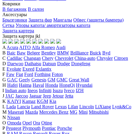
Коврики
В багажник
В салон
Аксессуары
Брызговики
Защита фар
Мангалы
Обвес (защиты бампера)
Сетка
Упоры капота/ амортизаторы капота
Защита картера
Защита картера
j
k
l
A
Acura
AITO
Alfa Romeo
Audi
B
Baic
Baw
Belgee
Bentley
BMW
Brilliance
Buick
Byd
C
Cadillac
Changan
Chery
Chevrolet
China-auto
Chrysler
Citroen
D
Daewoo
Daihatsu
Datsun
Dodge
Dongfeng
E
Evolute
Exeed
Exlantix
F
Faw
Fiat
Ford
Forthing
Foton
G
GAC
Geely
Genesis
GM
GMC
Great Wall
H
Hafei
Haima
Haval
Honda
HongQi
Hyundai
I
Indian auto
Ineos
Infiniti
Isuzu
Iveco
IZH
J
JAC
Jaecoo
Jaguar
Jeep
Jetour
Jetta
K
KAIYI
Kamaz
KGM
Kia
L
Lada
Lancia
Land Rover
Lexus
Lifan
Lincoln
LiXiang
Lynk&Co
M
Maserati
Mazda
Mercedes Benz
MG
Mini
Mitsubishi
N
Nissan
O
Omoda
Opel
Ora
Oting
P
Peugeot
Plymouth
Pontiac
Porsche
R
RAM
Ravon
Renault
Rover
Rox