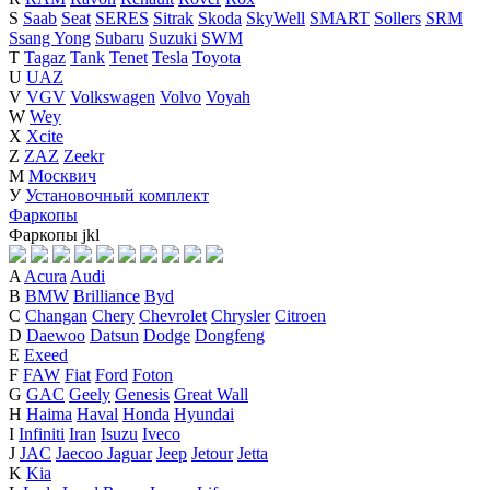
S
Saab
Seat
SERES
Sitrak
Skoda
SkyWell
SMART
Sollers
SRM
Ssang Yong
Subaru
Suzuki
SWM
T
Tagaz
Tank
Tenet
Tesla
Toyota
U
UAZ
V
VGV
Volkswagen
Volvo
Voyah
W
Wey
X
Xcite
Z
ZAZ
Zeekr
М
Москвич
У
Установочный комплект
Фаркопы
Фаркопы
j
k
l
A
Acura
Audi
B
BMW
Brilliance
Byd
C
Changan
Chery
Chevrolet
Chrysler
Citroen
D
Daewoo
Datsun
Dodge
Dongfeng
E
Exeed
F
FAW
Fiat
Ford
Foton
G
GAC
Geely
Genesis
Great Wall
H
Haima
Haval
Honda
Hyundai
I
Infiniti
Iran
Isuzu
Iveco
J
JAC
Jaecoo
Jaguar
Jeep
Jetour
Jetta
K
Kia