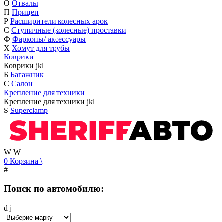
О
Отвалы
П
Прицеп
Р
Расширители колесных арок
С
Ступичные (колесные) проставки
Ф
Фаркопы/ аксессуары
Х
Хомут для трубы
Коврики
Коврики
j
k
l
Б
Багажник
С
Салон
Крепление для техники
Крепление для техники
j
k
l
S
Superclamp
W
W
0
Корзина
\
#
Поиск по автомобилю:
d
j