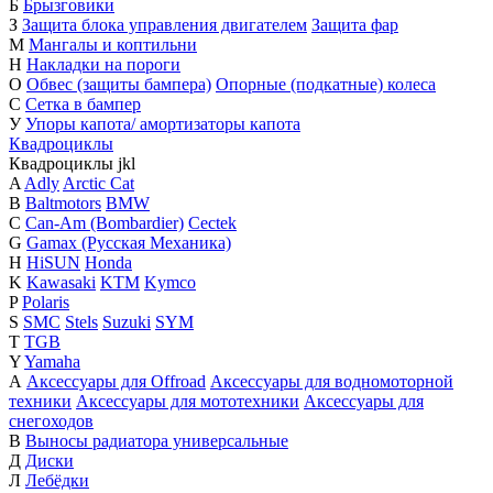
Б
Брызговики
З
Защита блока управления двигателем
Защита фар
М
Мангалы и коптильни
Н
Накладки на пороги
О
Обвес (защиты бампера)
Опорные (подкатные) колеса
С
Сетка в бампер
У
Упоры капота/ амортизаторы капота
Квадроциклы
Квадроциклы
j
k
l
A
Adly
Arctic Cat
B
Baltmotors
BMW
C
Can-Am (Bombardier)
Cectek
G
Gamax (Русская Механика)
H
HiSUN
Honda
K
Kawasaki
KTM
Kymco
P
Polaris
S
SMC
Stels
Suzuki
SYM
T
TGB
Y
Yamaha
А
Аксессуары для Offroad
Аксессуары для водномоторной
техники
Аксессуары для мототехники
Аксессуары для
снегоходов
В
Выносы радиатора универсальные
Д
Диски
Л
Лебёдки