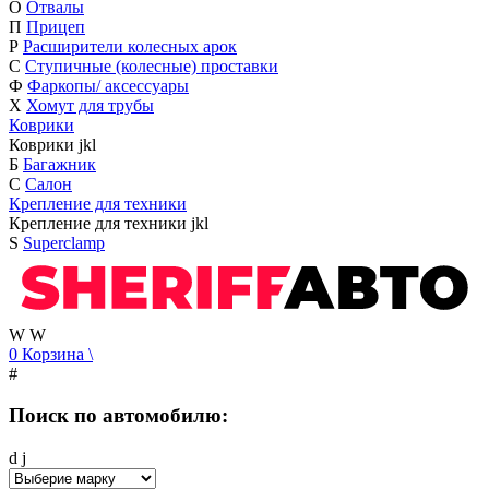
О
Отвалы
П
Прицеп
Р
Расширители колесных арок
С
Ступичные (колесные) проставки
Ф
Фаркопы/ аксессуары
Х
Хомут для трубы
Коврики
Коврики
j
k
l
Б
Багажник
С
Салон
Крепление для техники
Крепление для техники
j
k
l
S
Superclamp
W
W
0
Корзина
\
#
Поиск по автомобилю:
d
j