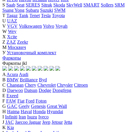
S
Saab
Seat
SERES
Sitrak
Skoda
SkyWell
SMART
Sollers
SRM
Ssang Yong
Subaru
Suzuki
SWM
T
Tagaz
Tank
Tenet
Tesla
Toyota
U
UAZ
V
VGV
Volkswagen
Volvo
Voyah
W
Wey
X
Xcite
Z
ZAZ
Zeekr
М
Москвич
У
Установочный комплект
Фаркопы
Фаркопы
j
k
l
A
Acura
Audi
B
BMW
Brilliance
Byd
C
Changan
Chery
Chevrolet
Chrysler
Citroen
D
Daewoo
Datsun
Dodge
Dongfeng
E
Exeed
F
FAW
Fiat
Ford
Foton
G
GAC
Geely
Genesis
Great Wall
H
Haima
Haval
Honda
Hyundai
I
Infiniti
Iran
Isuzu
Iveco
J
JAC
Jaecoo
Jaguar
Jeep
Jetour
Jetta
K
Kia