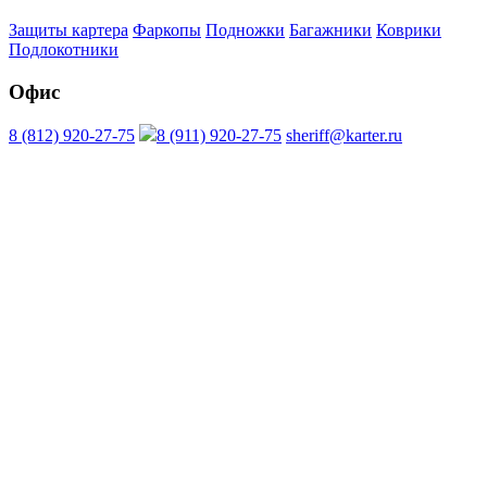
Защиты картера
Фаркопы
Подножки
Багажники
Коврики
Подлокотники
Офис
8 (812) 920-27-75
8 (911) 920-27-75
sheriff@karter.ru