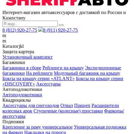
Интернет-магазин автоаксессуаров с доставкой по России и
Казахстану
8 (812) 920-27-75
8 (911) 920-27-75
m
m
Каталог
j
k
l
Защита картера
Установочный комплект
Багажники
Багажники в сборе
Рейлинги на крышу
Экспедиционные
багажники
На рейлинги
Модульный багажник на крышу
Боксы на крышу серии «ATLANT»
Боксы на крышу серии
«DISCOVERY»
Аксессуары
Автоподлокотники
Автоподлокотники
Квадроциклы
Аксессуары для снегоходов
Отвал
Прицеп
Расширители
колесных арок
Ступичные (колесные) проставки
Фаркопы/
аксессуары
Подножки
Крепление за раму универсальное
Универсальная подножка
на фаркоп
Накладки на пороги