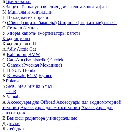
Б
Брызговики
З
Защита блока управления двигателем
Защита фар
М
Мангалы и коптильни
Н
Накладки на пороги
О
Обвес (защиты бампера)
Опорные (подкатные) колеса
С
Сетка в бампер
У
Упоры капота/ амортизаторы капота
Квадроциклы
Квадроциклы
j
k
l
A
Adly
Arctic Cat
B
Baltmotors
BMW
C
Can-Am (Bombardier)
Cectek
G
Gamax (Русская Механика)
H
HiSUN
Honda
K
Kawasaki
KTM
Kymco
P
Polaris
S
SMC
Stels
Suzuki
SYM
T
TGB
Y
Yamaha
А
Аксессуары для Offroad
Аксессуары для водномоторной
техники
Аксессуары для мототехники
Аксессуары для
снегоходов
В
Выносы радиатора универсальные
Д
Диски
Л
Лебёдки