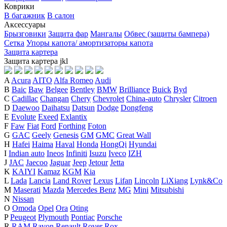
Коврики
В багажник
В салон
Аксессуары
Брызговики
Защита фар
Мангалы
Обвес (защиты бампера)
Сетка
Упоры капота/ амортизаторы капота
Защита картера
Защита картера
j
k
l
A
Acura
AITO
Alfa Romeo
Audi
B
Baic
Baw
Belgee
Bentley
BMW
Brilliance
Buick
Byd
C
Cadillac
Changan
Chery
Chevrolet
China-auto
Chrysler
Citroen
D
Daewoo
Daihatsu
Datsun
Dodge
Dongfeng
E
Evolute
Exeed
Exlantix
F
Faw
Fiat
Ford
Forthing
Foton
G
GAC
Geely
Genesis
GM
GMC
Great Wall
H
Hafei
Haima
Haval
Honda
HongQi
Hyundai
I
Indian auto
Ineos
Infiniti
Isuzu
Iveco
IZH
J
JAC
Jaecoo
Jaguar
Jeep
Jetour
Jetta
K
KAIYI
Kamaz
KGM
Kia
L
Lada
Lancia
Land Rover
Lexus
Lifan
Lincoln
LiXiang
Lynk&Co
M
Maserati
Mazda
Mercedes Benz
MG
Mini
Mitsubishi
N
Nissan
O
Omoda
Opel
Ora
Oting
P
Peugeot
Plymouth
Pontiac
Porsche
R
RAM
Ravon
Renault
Rover
Rox