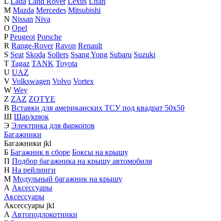
L
Lada
Land Rover
Lexus
Lifan
M
Mazda
Mercedes
Mitsubishi
N
Nissan
Niva
O
Opel
P
Peugeot
Porsche
R
Range-Rover
Ravon
Renault
S
Seat
Skoda
Sollers
Ssang Yong
Subaru
Suzuki
T
Tagaz
TANK
Toyota
U
UAZ
V
Volkswagen
Volvo
Vortex
W
Wey
Z
ZAZ
ZOTYE
В
Вставки для американских ТСУ под квадрат 50х50
Ш
Шар/крюк
Э
Электрика для фаркопов
Багажники
Багажники
j
k
l
Б
Багажник в сборе
Боксы на крышу
П
Подбор багажника на крышу автомобиля
Н
На рейлинги
М
Модульный багажник на крышу
А
Аксессуары
Аксессуары
Аксессуары
j
k
l
А
Автоподлокотники