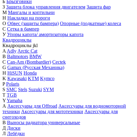
Б
Брызговики
З
Защита блока управления двигателем
Защита фар
М
Мангалы и коптильни
Н
Накладки на пороги
О
Обвес (защиты бампера)
Опорные (подкатные) колеса
С
Сетка в бампер
У
Упоры капота/ амортизаторы капота
Квадроциклы
Квадроциклы
j
k
l
A
Adly
Arctic Cat
B
Baltmotors
BMW
C
Can-Am (Bombardier)
Cectek
G
Gamax (Русская Механика)
H
HiSUN
Honda
K
Kawasaki
KTM
Kymco
P
Polaris
S
SMC
Stels
Suzuki
SYM
T
TGB
Y
Yamaha
А
Аксессуары для Offroad
Аксессуары для водномоторной
техники
Аксессуары для мототехники
Аксессуары для
снегоходов
В
Выносы радиатора универсальные
Д
Диски
Л
Лебёдки