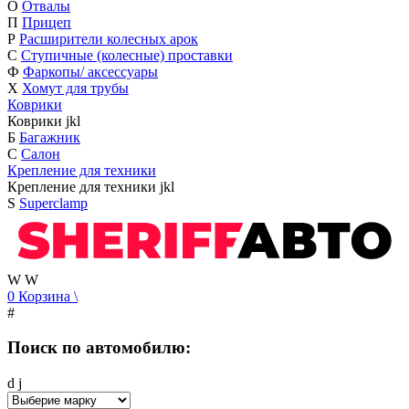
О
Отвалы
П
Прицеп
Р
Расширители колесных арок
С
Ступичные (колесные) проставки
Ф
Фаркопы/ аксессуары
Х
Хомут для трубы
Коврики
Коврики
j
k
l
Б
Багажник
С
Салон
Крепление для техники
Крепление для техники
j
k
l
S
Superclamp
W
W
0
Корзина
\
#
Поиск по автомобилю:
d
j