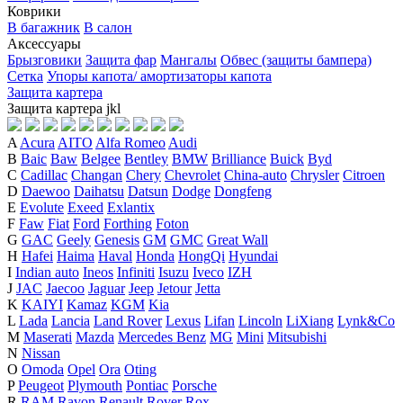
Коврики
В багажник
В салон
Аксессуары
Брызговики
Защита фар
Мангалы
Обвес (защиты бампера)
Сетка
Упоры капота/ амортизаторы капота
Защита картера
Защита картера
j
k
l
A
Acura
AITO
Alfa Romeo
Audi
B
Baic
Baw
Belgee
Bentley
BMW
Brilliance
Buick
Byd
C
Cadillac
Changan
Chery
Chevrolet
China-auto
Chrysler
Citroen
D
Daewoo
Daihatsu
Datsun
Dodge
Dongfeng
E
Evolute
Exeed
Exlantix
F
Faw
Fiat
Ford
Forthing
Foton
G
GAC
Geely
Genesis
GM
GMC
Great Wall
H
Hafei
Haima
Haval
Honda
HongQi
Hyundai
I
Indian auto
Ineos
Infiniti
Isuzu
Iveco
IZH
J
JAC
Jaecoo
Jaguar
Jeep
Jetour
Jetta
K
KAIYI
Kamaz
KGM
Kia
L
Lada
Lancia
Land Rover
Lexus
Lifan
Lincoln
LiXiang
Lynk&Co
M
Maserati
Mazda
Mercedes Benz
MG
Mini
Mitsubishi
N
Nissan
O
Omoda
Opel
Ora
Oting
P
Peugeot
Plymouth
Pontiac
Porsche
R
RAM
Ravon
Renault
Rover
Rox