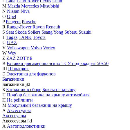
L
Lada
Land Rover
Lexus
Lifan
M
Mazda
Mercedes
Mitsubishi
N
Nissan
Niva
O
Opel
P
Peugeot
Porsche
R
Range-Rover
Ravon
Renault
S
Seat
Skoda
Sollers
Ssang Yong
Subaru
Suzuki
T
Tagaz
TANK
Toyota
U
UAZ
V
Volkswagen
Volvo
Vortex
W
Wey
Z
ZAZ
ZOTYE
В
Вставки для американских ТСУ под квадрат 50х50
Ш
Шар/крюк
Э
Электрика для фаркопов
Багажники
Багажники
j
k
l
Б
Багажник в сборе
Боксы на крышу
П
Подбор багажника на крышу автомобиля
Н
На рейлинги
М
Модульный багажник на крышу
А
Аксессуары
Аксессуары
Аксессуары
j
k
l
А
Автоподлокотники