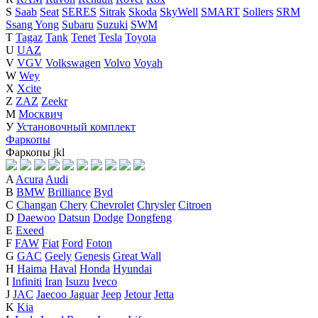
S
Saab
Seat
SERES
Sitrak
Skoda
SkyWell
SMART
Sollers
SRM
Ssang Yong
Subaru
Suzuki
SWM
T
Tagaz
Tank
Tenet
Tesla
Toyota
U
UAZ
V
VGV
Volkswagen
Volvo
Voyah
W
Wey
X
Xcite
Z
ZAZ
Zeekr
М
Москвич
У
Установочный комплект
Фаркопы
Фаркопы
j
k
l
A
Acura
Audi
B
BMW
Brilliance
Byd
C
Changan
Chery
Chevrolet
Chrysler
Citroen
D
Daewoo
Datsun
Dodge
Dongfeng
E
Exeed
F
FAW
Fiat
Ford
Foton
G
GAC
Geely
Genesis
Great Wall
H
Haima
Haval
Honda
Hyundai
I
Infiniti
Iran
Isuzu
Iveco
J
JAC
Jaecoo
Jaguar
Jeep
Jetour
Jetta
K
Kia