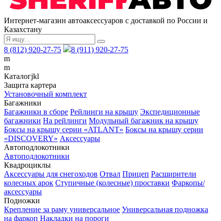
Интернет-магазин автоаксессуаров с доставкой по России и
Казахстану
8 (812) 920-27-75
8 (911) 920-27-75
m
m
Каталог
j
k
l
Защита картера
Установочный комплект
Багажники
Багажники в сборе
Рейлинги на крышу
Экспедиционные
багажники
На рейлинги
Модульный багажник на крышу
Боксы на крышу серии «ATLANT»
Боксы на крышу серии
«DISCOVERY»
Аксессуары
Автоподлокотники
Автоподлокотники
Квадроциклы
Аксессуары для снегоходов
Отвал
Прицеп
Расширители
колесных арок
Ступичные (колесные) проставки
Фаркопы/
аксессуары
Подножки
Крепление за раму универсальное
Универсальная подножка
на фаркоп
Накладки на пороги