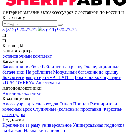
Интернет-магазин автоаксессуаров с доставкой по России и
Казахстану
8 (812) 920-27-75
8 (911) 920-27-75
m
m
Каталог
j
k
l
Защита картера
Установочный комплект
Багажники
Багажники в сборе
Рейлинги на крышу
Экспедиционные
багажники
На рейлинги
Модульный багажник на крышу
Боксы на крышу серии «ATLANT»
Боксы на крышу серии
«DISCOVERY»
Аксессуары
Автоподлокотники
Автоподлокотники
Квадроциклы
Аксессуары для снегоходов
Отвал
Прицеп
Расширители
колесных арок
Ступичные (колесные) проставки
Фаркопы/
аксессуары
Подножки
Крепление за раму универсальное
Универсальная подножка
на фаркоп
Накладки на пороги