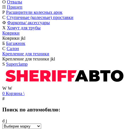
О
Отвалы
П
Прицеп
Р
Расширители колесных арок
С
Ступичные (колесные) проставки
Ф
Фаркопы/ аксессуары
Х
Хомут для трубы
Коврики
Коврики
j
k
l
Б
Багажник
С
Салон
Крепление для техники
Крепление для техники
j
k
l
S
Superclamp
W
W
0
Корзина
\
#
Поиск по автомобилю:
d
j