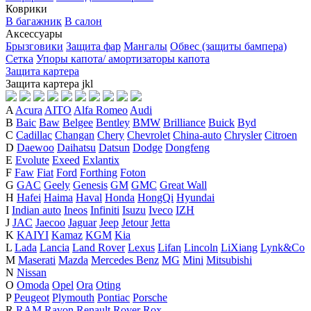
Коврики
В багажник
В салон
Аксессуары
Брызговики
Защита фар
Мангалы
Обвес (защиты бампера)
Сетка
Упоры капота/ амортизаторы капота
Защита картера
Защита картера
j
k
l
A
Acura
AITO
Alfa Romeo
Audi
B
Baic
Baw
Belgee
Bentley
BMW
Brilliance
Buick
Byd
C
Cadillac
Changan
Chery
Chevrolet
China-auto
Chrysler
Citroen
D
Daewoo
Daihatsu
Datsun
Dodge
Dongfeng
E
Evolute
Exeed
Exlantix
F
Faw
Fiat
Ford
Forthing
Foton
G
GAC
Geely
Genesis
GM
GMC
Great Wall
H
Hafei
Haima
Haval
Honda
HongQi
Hyundai
I
Indian auto
Ineos
Infiniti
Isuzu
Iveco
IZH
J
JAC
Jaecoo
Jaguar
Jeep
Jetour
Jetta
K
KAIYI
Kamaz
KGM
Kia
L
Lada
Lancia
Land Rover
Lexus
Lifan
Lincoln
LiXiang
Lynk&Co
M
Maserati
Mazda
Mercedes Benz
MG
Mini
Mitsubishi
N
Nissan
O
Omoda
Opel
Ora
Oting
P
Peugeot
Plymouth
Pontiac
Porsche
R
RAM
Ravon
Renault
Rover
Rox