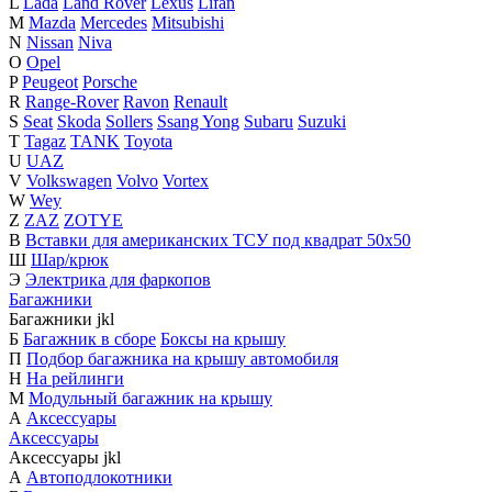
L
Lada
Land Rover
Lexus
Lifan
M
Mazda
Mercedes
Mitsubishi
N
Nissan
Niva
O
Opel
P
Peugeot
Porsche
R
Range-Rover
Ravon
Renault
S
Seat
Skoda
Sollers
Ssang Yong
Subaru
Suzuki
T
Tagaz
TANK
Toyota
U
UAZ
V
Volkswagen
Volvo
Vortex
W
Wey
Z
ZAZ
ZOTYE
В
Вставки для американских ТСУ под квадрат 50х50
Ш
Шар/крюк
Э
Электрика для фаркопов
Багажники
Багажники
j
k
l
Б
Багажник в сборе
Боксы на крышу
П
Подбор багажника на крышу автомобиля
Н
На рейлинги
М
Модульный багажник на крышу
А
Аксессуары
Аксессуары
Аксессуары
j
k
l
А
Автоподлокотники