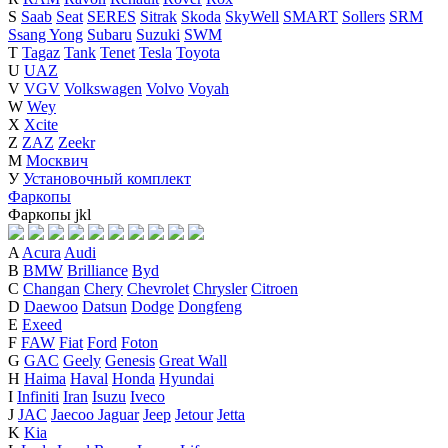
S
Saab
Seat
SERES
Sitrak
Skoda
SkyWell
SMART
Sollers
SRM
Ssang Yong
Subaru
Suzuki
SWM
T
Tagaz
Tank
Tenet
Tesla
Toyota
U
UAZ
V
VGV
Volkswagen
Volvo
Voyah
W
Wey
X
Xcite
Z
ZAZ
Zeekr
М
Москвич
У
Установочный комплект
Фаркопы
Фаркопы
j
k
l
A
Acura
Audi
B
BMW
Brilliance
Byd
C
Changan
Chery
Chevrolet
Chrysler
Citroen
D
Daewoo
Datsun
Dodge
Dongfeng
E
Exeed
F
FAW
Fiat
Ford
Foton
G
GAC
Geely
Genesis
Great Wall
H
Haima
Haval
Honda
Hyundai
I
Infiniti
Iran
Isuzu
Iveco
J
JAC
Jaecoo
Jaguar
Jeep
Jetour
Jetta
K
Kia