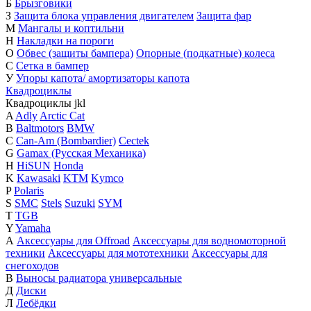
Б
Брызговики
З
Защита блока управления двигателем
Защита фар
М
Мангалы и коптильни
Н
Накладки на пороги
О
Обвес (защиты бампера)
Опорные (подкатные) колеса
С
Сетка в бампер
У
Упоры капота/ амортизаторы капота
Квадроциклы
Квадроциклы
j
k
l
A
Adly
Arctic Cat
B
Baltmotors
BMW
C
Can-Am (Bombardier)
Cectek
G
Gamax (Русская Механика)
H
HiSUN
Honda
K
Kawasaki
KTM
Kymco
P
Polaris
S
SMC
Stels
Suzuki
SYM
T
TGB
Y
Yamaha
А
Аксессуары для Offroad
Аксессуары для водномоторной
техники
Аксессуары для мототехники
Аксессуары для
снегоходов
В
Выносы радиатора универсальные
Д
Диски
Л
Лебёдки